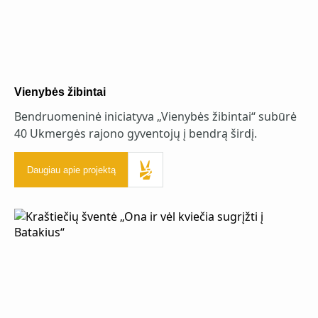
Vienybės žibintai
Bendruomeninė iniciatyva „Vienybės žibintai“ subūrė
40 Ukmergės rajono gyventojų į bendrą širdį.
Daugiau apie projektą