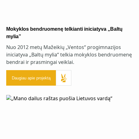
Mokyklos bendruomenę telkianti iniciatyva „Baltų
mylia”
Nuo 2012 metų Mažeikių „Ventos“ progimnazijos
iniciatyva „Baltų mylia“ telkia mokyklos bendruomenę
bendrai ir prasmingai veiklai.
Daugiau apie projektą