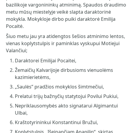
bazilikoje vargonininkų atminimą. Spaudos draudimo
metu mūsų miestelyje veikė slapta daraktorinė
mokykla. Mokykloje dirbo puiki daraktorė Emilija
Pocaitė.
Šiuo metu jau yra atidengtos šešios atminimo lentos,
vienas koplytstulpis ir paminklas vyskupui Motiejui
Valančiui;
Daraktorei Emilijai Pocaitei,
Žemaičių Kalvarijoje dirbusioms vienuolėms
kazimierietėms,
„Saulės” pradžios mokyklos šimtmečiui,
Prelatui trijų bažnyčių statytojui Povilui Pukiui,
Nepriklausomybės akto signatarui Algimantui
Ulbai,
Kraštotyrininkui Konstantinui Bružui,
Koplytstulpis ,,Išeinančiam Anapilin“, skirtas