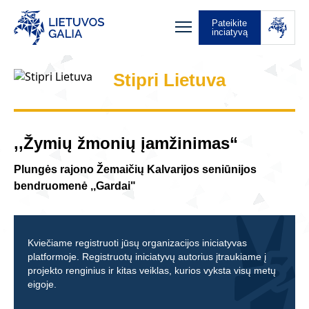
Pateikite
inciatyvą
Stipri Lietuva
,,Žymių žmonių įamžinimas“
Plungės rajono Žemaičių Kalvarijos seniūnijos
bendruomenė ,,Gardai"
Kviečiame registruoti jūsų organizacijos iniciatyvas
platformoje. Registruotų iniciatyvų autorius įtraukiame į
projekto renginius ir kitas veiklas, kurios vyksta visų metų
eigoje.