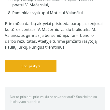
poetui V. Mačerniui,
Paminklas vyskupui Motiejui Valančiui.
Prie mūsų darbų aktyviai prisideda parapija, senjorai,
kultūros centras, V. Mačernio vardo biblioteka M.
Valančiaus gimnazija bei seniūnija. Tai – bendro
darbo rezultatas. Ateityje turime įamžinti rašytoją
Paulių Jurkų, kunigus tremtinius.
Soc. paskyra
Norite prisidėti prie veiklų ar savanoriauti? Susisiekite su
iniciatyvos autoriais.