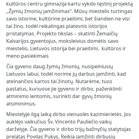
kultūros centru gimnazija kartu vykdo tęstinį projektą
,,Žymių žmonių įamžinimas“. Mūsų miestelis turtingas
savo istorine, kultūrine praeitimi, bet šiandien ne visi
tai žino, todėl reikalingas platesnis istorijos
pristatymas. Projekto tikslas – skatinti Žemaičių
Kalvarijos gyventojus, moksleivius domėtis savo
miestelio, Lietuvos istorija bei praeitimi, kultūros ir
meno pasiekimais
Čia gyveno daug žymių žmonių, nusipelniusių
Lietuvos labui, todėl norime jų darbus įamžinti, kad
ateinančios kartos tai žinotų. Nutarėme, tuos
pastatus, kuriuose jie gyveno ir dirbo, paženklinti
atminimo lentomis, surinkti dar gyvų žmonių
atsiminimus.
Miestelyje ilgą laiką dirbo vienuolės kazimierietės. Jos
auklėjo vaikučius Šv. Vincento Pauliečio vaikų
darželyje. Čia gyveno ir dirbo trijų bažnyčių statytojas
prelatas Povilas Pukys. Reikia įamžinti dirbusių