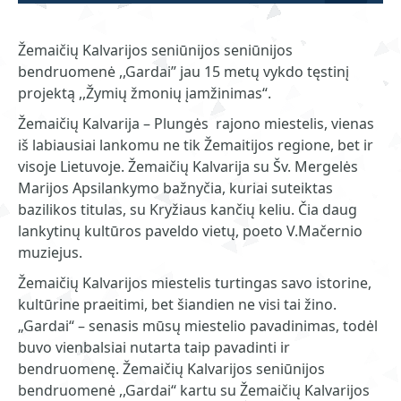
Žemaičių Kalvarijos seniūnijos seniūnijos
bendruomenė ,,Gardai” jau 15 metų vykdo tęstinį
projektą ,,Žymių žmonių įamžinimas“.
Žemaičių Kalvarija – Plungės rajono miestelis, vienas
iš labiausiai lankomu ne tik Žemaitijos regione, bet ir
visoje Lietuvoje. Žemaičių Kalvarija su Šv. Mergelės
Marijos Apsilankymo bažnyčia, kuriai suteiktas
bazilikos titulas, su Kryžiaus kančių keliu. Čia daug
lankytinų kultūros paveldo vietų, poeto V.Mačernio
muziejus.
Žemaičių Kalvarijos miestelis turtingas savo istorine,
kultūrine praeitimi, bet šiandien ne visi tai žino.
„Gardai“ – senasis mūsų miestelio pavadinimas, todėl
buvo vienbalsiai nutarta taip pavadinti ir
bendruomenę. Žemaičių Kalvarijos seniūnijos
bendruomenė ,,Gardai“ kartu su Žemaičių Kalvarijos