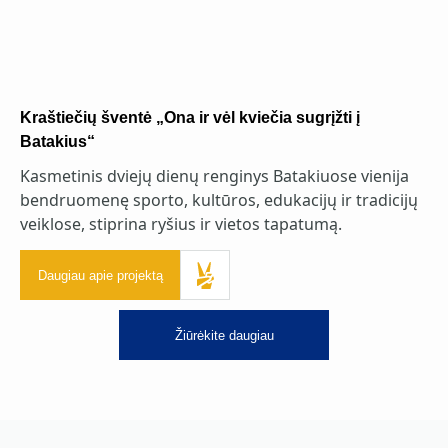
Kraštiečių šventė „Ona ir vėl kviečia sugrįžti į
Batakius“
Kasmetinis dviejų dienų renginys Batakiuose vienija
bendruomenę sporto, kultūros, edukacijų ir tradicijų
veiklose, stiprina ryšius ir vietos tapatumą.
Daugiau apie projektą
Žiūrėkite daugiau