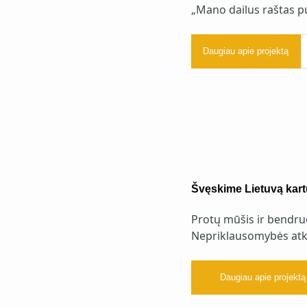
„Mano dailus raštas p
Daugiau apie projektą
Švęskime Lietuvą kart
Protų mūšis ir bendru
Nepriklausomybės atk
Daugiau apie projektą