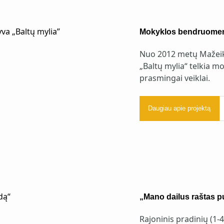
Mokyklos bendruomenę 
Nuo 2012 metų Mažeiki
„Baltų mylia“ telkia 
prasmingai veiklai.
Daugiau apie projektą
„Mano dailus raštas p
Rajoninis pradinių (1-