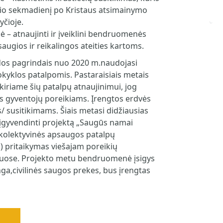
čio sekmadienį po Kristaus atsimainymo
yčioje.
– atnaujinti ir įveiklini bendruomenės
saugios ir reikalingos ateities kartoms.
s pagrindais nuo 2020 m.naudojasi
kyklos patalpomis. Pastaraisiais metais
iriame šių patalpų atnaujinimui, jog
os gyventojų poreikiams. Įrengtos erdvės
/ susitikimams. Šiais metasi didžiausias
įgyvendinti projektą „Saugūs namai
s kolektyvinės apsaugos patalpų
pritaikymas viešajam poreikių
iuose. Projekto metu bendruomenė įsigys
nga,civilinės saugos prekes, bus įrengtas