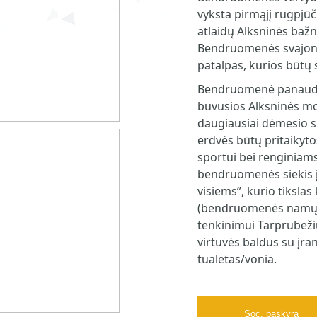
vyksta pirmąjį rugpjū
atlaidų Alksninės bažn
Bendruomenės svajonė 
patalpas, kurios būtų 
Bendruomenė panaudo
buvusios Alksninės mo
daugiausiai dėmesio sk
erdvės būtų pritaikyt
sportui bei renginiams
bendruomenės siekis 
visiems”, kurio tiksla
(bendruomenės namų) 
tenkinimui Tarprubež
virtuvės baldus su įra
tualetas/vonia.
Soc. paskyra