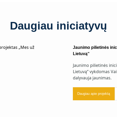
Daugiau iniciatyvų
Jaunimo pilietinės ini
Lietuvą“
Jaunimo pilietinės ini
Lietuvą“ vykdomas Vai
dalyvauja jaunimas.
Daugiau apie projektą