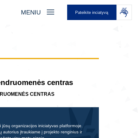
MENIU
Pateikite inciatyvą
endruomenės centras
DRUOMENĖS CENTRAS
 jūsų organizacijos iniciatyvas platformoje.
ų autorius įtraukiame į projekto renginius ir