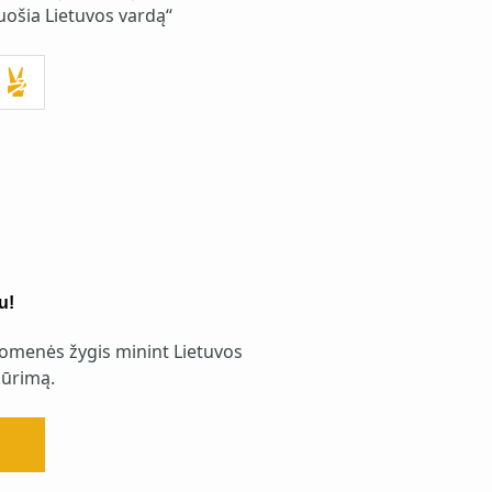
uošia Lietuvos vardą“
u!
omenės žygis minint Lietuvos
ūrimą.