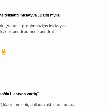
telkianti iniciatyva „Baltų mylia”
ų „Ventos“ progimnazijos iniciatyva
mokyklos bendruomenę bendrai ir
uošia Lietuvos vardą“
4 ) klasių mokinių dailaus rašto konkursas