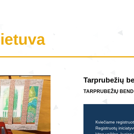
Lietuva
Tarprubežių b
TARPRUBEŽIŲ BEN
Kviečiame registruoti
Registruotų iniciatyv