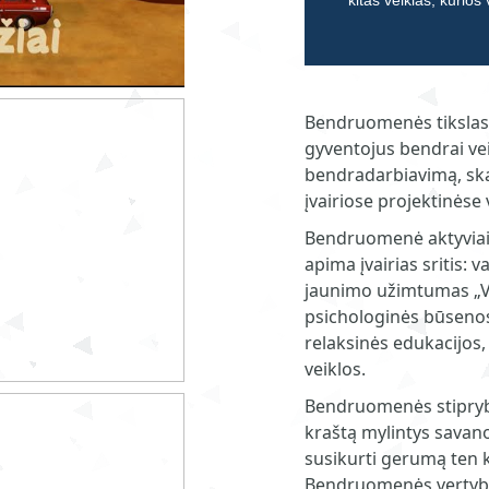
kitas veiklas, kurios
Bendruomenės tikslas –
gyventojus bendrai veik
bendradarbiavimą, skati
įvairiose projektinėse 
Bendruomenė aktyviai 
apima įvairias sritis: 
jaunimo užimtumas „Vas
psichologinės būsenos
relaksinės edukacijos,
veiklos.
Bendruomenės stiprybė 
kraštą mylintys savanor
susikurti gerumą ten
Bendruomenės vertybė 