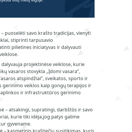
 vyksta visų metų eigoje.
 puoselėti savo krašto tradicijas, vienyti
lai, stiprinti tarpusavio
nti pilietines iniciatyvas ir dalyvauti
veiklose.
dalyvauja projektinėse veiklose, kurie
vaikų vasaros stovykla „Įdomi vasara”,
aros atspindžiai”, sveikatos, sporto ir
 gerinimo veiklos kaip gongų terapijos ir
 aplinkos ir infrastruktūros gerinimo
– atsakingi, supratingi, darbštūs ir savo
iai, kurie tiki idėja,jog patys galime
 kur gyvename.
– kasmetinis kraštiečių susitikimas, kuris