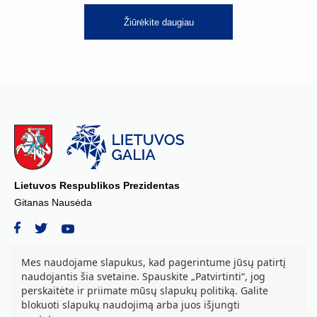
Žiūrėkite daugiau
Lietuvos Respublikos Prezidentas
Gitanas Nausėda
Mes naudojame slapukus, kad pagerintume jūsų patirtį
naudojantis šia svetaine. Spauskite „Patvirtinti“, jog
© 2026 Lietuvos Respublikos Prezidento kanceliarija, biudžetinė įstaiga.
perskaitėte ir priimate mūsų slapukų politiką. Galite
Visos teisės saugomos.
blokuoti slapukų naudojimą arba juos išjungti
S. Daukanto a. 3, LT-01122 Vilnius tel. +37069842639, el. paštas: