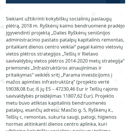
Siekiant užtikrinti kokybiškų socialinių paslaugų
plėtrą, 2018 m. Ryškėnų kaimo bendruomenė pradėjo
įgyvendinti projektą „Dalies Ryškėnų seniūnijos
administracinio pastato patalpų kapitalinis remontas,
pritaikant dienos centro veiklai“ pagal kaimo vietovių
vietos plėtros strategijos „Telšių ir Rietavo
savivaldybių vietos plėtros 2014-2020 metų strategija“
priemonės „Infrastruktūros atnaujinimas ir
pritaikymas“ veiklos sritį „Parama investicijoms į
mažos apimties infrastruktūrą“ (projekto vertė
59038,08 Eur, iš jų ES – 47230,46 Eur ir Telšių rajono
savivaldybės prisidėjimas 11807,62 Eur). Projekto
metu buvo atliktas kapitalinis bendruomenės
patalpų, esančių adresu: Masčio g. 5, Ryškėnų k.,
Telšių r., remontas, sukurta saugi, patogi, higienos
normas atitinkanti dienos centro aplinka, kuri