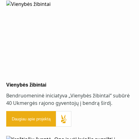
Vienybės žibintai
Bendruomeninė iniciatyva „Vienybės žibintai“ subūrė
40 Ukmergės rajono gyventojų į bendrą širdį.
Daugiau apie projektą