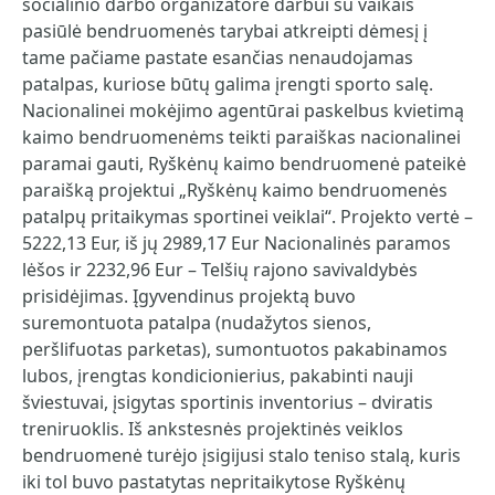
socialinio darbo organizatorė darbui su vaikais
pasiūlė bendruomenės tarybai atkreipti dėmesį į
tame pačiame pastate esančias nenaudojamas
patalpas, kuriose būtų galima įrengti sporto salę.
Nacionalinei mokėjimo agentūrai paskelbus kvietimą
kaimo bendruomenėms teikti paraiškas nacionalinei
paramai gauti, Ryškėnų kaimo bendruomenė pateikė
paraišką projektui „Ryškėnų kaimo bendruomenės
patalpų pritaikymas sportinei veiklai“. Projekto vertė –
5222,13 Eur, iš jų 2989,17 Eur Nacionalinės paramos
lėšos ir 2232,96 Eur – Telšių rajono savivaldybės
prisidėjimas. Įgyvendinus projektą buvo
suremontuota patalpa (nudažytos sienos,
peršlifuotas parketas), sumontuotos pakabinamos
lubos, įrengtas kondicionierius, pakabinti nauji
šviestuvai, įsigytas sportinis inventorius – dviratis
treniruoklis. Iš ankstesnės projektinės veiklos
bendruomenė turėjo įsigijusi stalo teniso stalą, kuris
iki tol buvo pastatytas nepritaikytose Ryškėnų