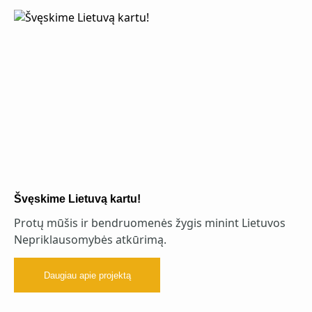
Švęskime Lietuvą kartu!
Protų mūšis ir bendruomenės žygis minint Lietuvos
Nepriklausomybės atkūrimą.
Daugiau apie projektą