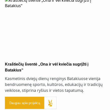
Kraštiečių šventė „Ona ir vėl kviečia sugrįžti į
Batakius“
Kasmetinis dviejų dienų renginys Batakiuose vienija
bendruomenę sporto, kultūros, edukacijų ir tradicijų
veiklose, stiprina ryšius ir vietos tapatumą.
Daugiau apie projektą