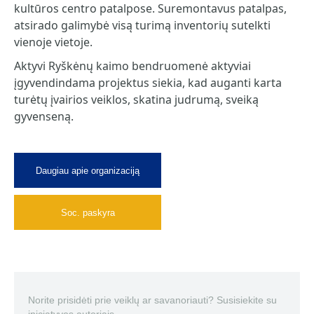
kultūros centro patalpose. Suremontavus patalpas,
atsirado galimybė visą turimą inventorių sutelkti
vienoje vietoje.
Aktyvi Ryškėnų kaimo bendruomenė aktyviai
įgyvendindama projektus siekia, kad auganti karta
turėtų įvairios veiklos, skatina judrumą, sveiką
gyvenseną.
Daugiau apie organizaciją
Soc. paskyra
Norite prisidėti prie veiklų ar savanoriauti? Susisiekite su