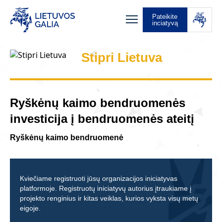
Pateikite
inciatyvą
Stipri Lietuva
Ryškėnų kaimo bendruomenės
investicija į bendruomenės ateitį
Ryškėnų kaimo bendruomenė
Kviečiame registruoti jūsų organizacijos iniciatyvas
platformoje. Registruotų iniciatyvų autorius įtraukiame į
projekto renginius ir kitas veiklas, kurios vyksta visų metų
eigoje.