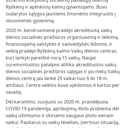
užtikrino kokybiškų socialinių paslaugų teikimą
Ryškėnų ir aplinkinių kaimų gyventojams. Buvo
sudarytos sąlygos jauniems žmonėms integruotis į
visuomenės gyvenimą.
2020 m. bendruomenė pradėjo akredituotą vaikų
dienos socialinės priežiūros organizavimą ir teikimą,
finansuojamą valstybės ir savivaldybės lėšomis, ir
veiklą pradėjo Ryškėnų kaimo Vaikų dienos centras,
kurį lankyti pareiškė norą 15 vaikų. Naujai
suremontuotos patalpos atitiko akredituotos vaikų
dienos socialinės priežiūros sąlygas ir po metų Vaikų
dienos centrą jau lankė 25 vaikai nuo 6 iki 18 m.
amžiaus. Centre veiklos buvo vykdomos 4 kartus per
savaitę.
Dėl karantino, susijusio su 2020 m. prasidėjusia
COVID-19 pandemija, apribojimų iškilo problema dėl
vaikų užimtumo ir skiriamo saugaus ploto vienam
vaikui. Pasitarus su vaikų tėveliais, įvertinus situaciją,