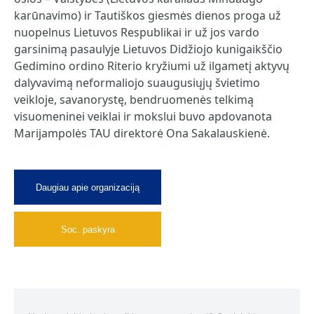
karūnavimo) ir Tautiškos giesmės dienos proga už
nuopelnus Lietuvos Respublikai ir už jos vardo
garsinimą pasaulyje Lietuvos Didžiojo kunigaikščio
Gedimino ordino Riterio kryžiumi už ilgametį aktyvų
dalyvavimą neformaliojo suaugusiųjų švietimo
veikloje, savanorystę, bendruomenės telkimą
visuomeninei veiklai ir mokslui buvo apdovanota
Marijampolės TAU direktorė Ona Sakalauskienė.
Daugiau apie organizaciją
Soc. paskyra