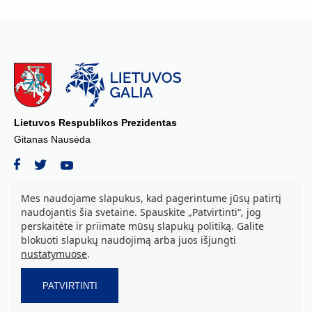
Lietuvos Respublikos Prezidentas
Gitanas Nausėda
Mes naudojame slapukus, kad pagerintume jūsų patirtį
naudojantis šia svetaine. Spauskite „Patvirtinti“, jog
© 2026 Lietuvos Respublikos Prezidento kanceliarija, biudžetinė įstaiga.
perskaitėte ir priimate mūsų slapukų politiką. Galite
Visos teisės saugomos.
blokuoti slapukų naudojimą arba juos išjungti
S. Daukanto a. 3, LT-01122 Vilnius tel. +37069842639, el. paštas:
nustatymuose
.
aurika.grozova@prezidentas.lt
Duomenys kaupiami ir saugomi Juridinių asmenų registre. Juridinio
asmens kodas: 188609016
PATVIRTINTI
Privatumo ir slapukų politika.