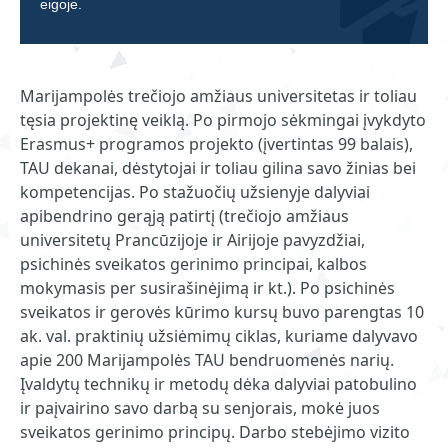
eigoje.
Marijampolės trečiojo amžiaus universitetas ir toliau
tęsia projektinę veiklą. Po pirmojo sėkmingai įvykdyto
Erasmus+ programos projekto (įvertintas 99 balais),
TAU dekanai, dėstytojai ir toliau gilina savo žinias bei
kompetencijas. Po stažuočių užsienyje dalyviai
apibendrino gerąją patirtį (trečiojo amžiaus
universitetų Prancūzijoje ir Airijoje pavyzdžiai,
psichinės sveikatos gerinimo principai, kalbos
mokymasis per susirašinėjimą ir kt.). Po psichinės
sveikatos ir gerovės kūrimo kursų buvo parengtas 10
ak. val. praktinių užsiėmimų ciklas, kuriame dalyvavo
apie 200 Marijampolės TAU bendruomenės narių.
Įvaldytų technikų ir metodų dėka dalyviai patobulino
ir paįvairino savo darbą su senjorais, mokė juos
sveikatos gerinimo principų. Darbo stebėjimo vizito