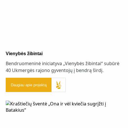
Vienybės žibintai
Bendruomeninė iniciatyva „Vienybės žibintai“ subūrė
40 Ukmergės rajono gyventojų į bendrą širdį.
Daugiau apie projektą