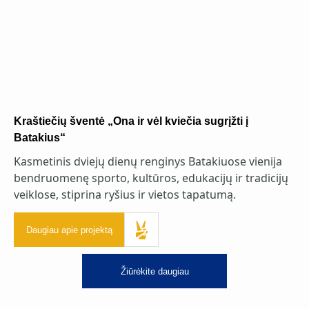
Kraštiečių šventė „Ona ir vėl kviečia sugrįžti į
Batakius“
Kasmetinis dviejų dienų renginys Batakiuose vienija
bendruomenę sporto, kultūros, edukacijų ir tradicijų
veiklose, stiprina ryšius ir vietos tapatumą.
Daugiau apie projektą
Žiūrėkite daugiau