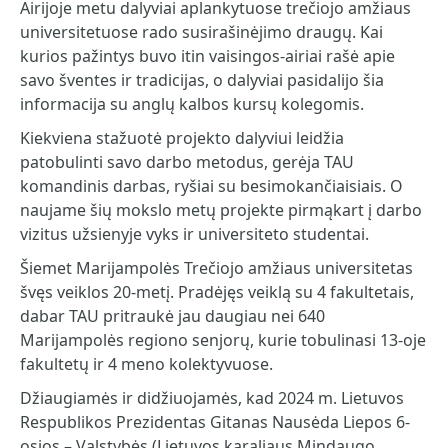
Airijoje metu dalyviai aplankytuose trečiojo amžiaus
universitetuose rado susirašinėjimo draugų. Kai
kurios pažintys buvo itin vaisingos-airiai rašė apie
savo šventes ir tradicijas, o dalyviai pasidalijo šia
informacija su anglų kalbos kursų kolegomis.
Kiekviena stažuotė projekto dalyviui leidžia
patobulinti savo darbo metodus, gerėja TAU
komandinis darbas, ryšiai su besimokančiaisiais. O
naujame šių mokslo metų projekte pirmąkart į darbo
vizitus užsienyje vyks ir universiteto studentai.
Šiemet Marijampolės Trečiojo amžiaus universitetas
švęs veiklos 20-metį. Pradėjęs veiklą su 4 fakultetais,
dabar TAU pritraukė jau daugiau nei 640
Marijampolės regiono senjorų, kurie tobulinasi 13-oje
fakultetų ir 4 meno kolektyvuose.
Džiaugiamės ir didžiuojamės, kad 2024 m. Lietuvos
Respublikos Prezidentas Gitanas Nausėda Liepos 6-
osios – Valstybės (Lietuvos karaliaus Mindaugo