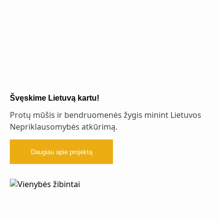
Švęskime Lietuvą kartu!
Protų mūšis ir bendruomenės žygis minint Lietuvos
Nepriklausomybės atkūrimą.
Daugiau apie projektą