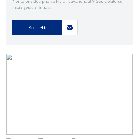
Norite prisidėti prie veiklų ar savanoriauti? Susisiekite su
iniciatyvos autoriais.
Susisiekti