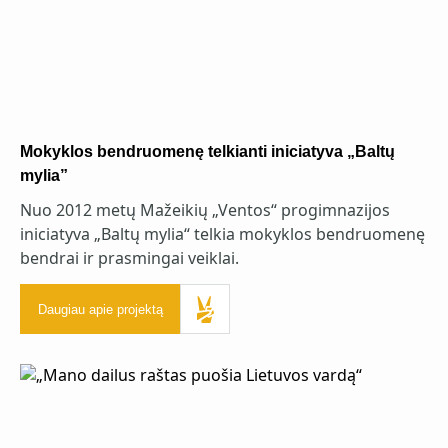
Mokyklos bendruomenę telkianti iniciatyva „Baltų
mylia”
Nuo 2012 metų Mažeikių „Ventos“ progimnazijos
iniciatyva „Baltų mylia“ telkia mokyklos bendruomenę
bendrai ir prasmingai veiklai.
Daugiau apie projektą