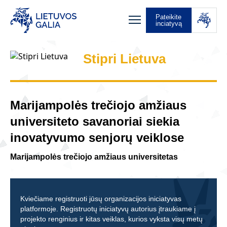
Pateikite
inciatyvą
Stipri Lietuva
Marijampolės trečiojo amžiaus
universiteto savanoriai siekia
inovatyvumo senjorų veiklose
Marijampolės trečiojo amžiaus universitetas
Kviečiame registruoti jūsų organizacijos iniciatyvas
platformoje. Registruotų iniciatyvų autorius įtraukiame į
projekto renginius ir kitas veiklas, kurios vyksta visų metų