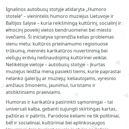
Ignalinos autobusų stotyje atidaryta „Humoro
stotelė“ – vienintelis humoro muziejus Lietuvoje ir
Baltijos šalyse – kuria reikšmingą kultūrinį, socialinį ir
emocinį poveikį vietos bendruomenei bei miesto
svečiams. Ši iniciatyva sprendžia kelias problemas
vienu metu: kultūros prieinamumo regionuose
trūkumą, meninės karikatūros nuvertinimą bei
viešųjų erdvių neišnaudojimą kultūrinei veiklai.
Netikėtoje vietoje – autobusų stotyje – įkurtas
muziejus leidžia meną pasiekti tiems, kurie paprastai
nelanko galerijų ar muziejų: keliautojams, vyresnio
amžiaus žmonėms, jaunimui, turistams ir
atsitiktiniams praeiviams.
Humoras ir karikatūra pasirinkti sąmoningai – tai
universali kalba, gebanti sujungti skirtingas kartas,
pažiūras ir patirtis. Parodose keliami ne tik politiniai,
bet ir socialiniai, kultūriniai bei aplinkosaugos