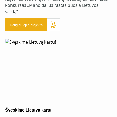
konkursas „Mano dailus raštas puošia Lietuvos
vardą“
Daugiau apie projektą
Švęskime Lietuvą kartu!