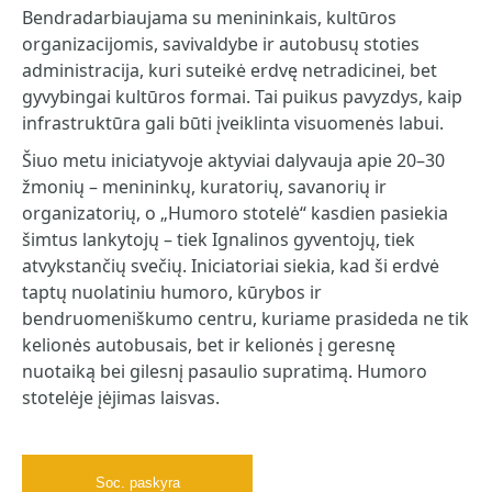
Bendradarbiaujama su menininkais, kultūros
organizacijomis, savivaldybe ir autobusų stoties
administracija, kuri suteikė erdvę netradicinei, bet
gyvybingai kultūros formai. Tai puikus pavyzdys, kaip
infrastruktūra gali būti įveiklinta visuomenės labui.
Šiuo metu iniciatyvoje aktyviai dalyvauja apie 20–30
žmonių – menininkų, kuratorių, savanorių ir
organizatorių, o „Humoro stotelė“ kasdien pasiekia
šimtus lankytojų – tiek Ignalinos gyventojų, tiek
atvykstančių svečių. Iniciatoriai siekia, kad ši erdvė
taptų nuolatiniu humoro, kūrybos ir
bendruomeniškumo centru, kuriame prasideda ne tik
kelionės autobusais, bet ir kelionės į geresnę
nuotaiką bei gilesnį pasaulio supratimą. Humoro
stotelėje įėjimas laisvas.
Soc. paskyra