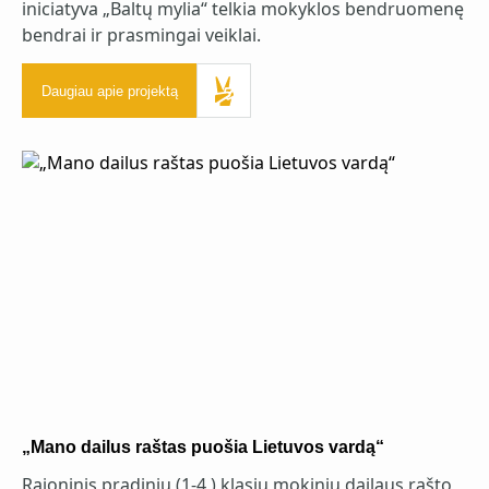
iniciatyva „Baltų mylia“ telkia mokyklos bendruomenę
bendrai ir prasmingai veiklai.
Daugiau apie projektą
„Mano dailus raštas puošia Lietuvos vardą“
Rajoninis pradinių (1-4 ) klasių mokinių dailaus rašto