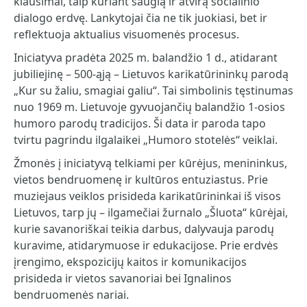
klausimai, taip kuriant saugią ir atvirą socialinio
dialogo erdvę. Lankytojai čia ne tik juokiasi, bet ir
reflektuoja aktualius visuomenės procesus.
Iniciatyva pradėta 2025 m. balandžio 1 d., atidarant
jubiliejinę – 500-ąją – Lietuvos karikatūrininkų parodą
„Kur su žaliu, smagiai galiu“. Tai simbolinis tęstinumas
nuo 1969 m. Lietuvoje gyvuojančių balandžio 1-osios
humoro parodų tradicijos. Ši data ir paroda tapo
tvirtu pagrindu ilgalaikei „Humoro stotelės“ veiklai.
Žmonės į iniciatyvą telkiami per kūrėjus, menininkus,
vietos bendruomenę ir kultūros entuziastus. Prie
muziejaus veiklos prisideda karikatūrininkai iš visos
Lietuvos, tarp jų – ilgamečiai žurnalo „Šluota“ kūrėjai,
kurie savanoriškai teikia darbus, dalyvauja parodų
kuravime, atidarymuose ir edukacijose. Prie erdvės
įrengimo, ekspozicijų kaitos ir komunikacijos
prisideda ir vietos savanoriai bei Ignalinos
bendruomenės nariai.