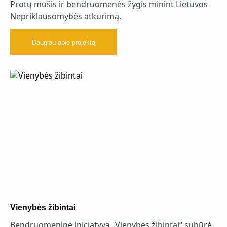
Protų mūšis ir bendruomenės žygis minint Lietuvos
Nepriklausomybės atkūrimą.
Daugiau apie projektą
Vienybės žibintai
Bendruomeninė iniciatyva „Vienybės žibintai“ subūrė