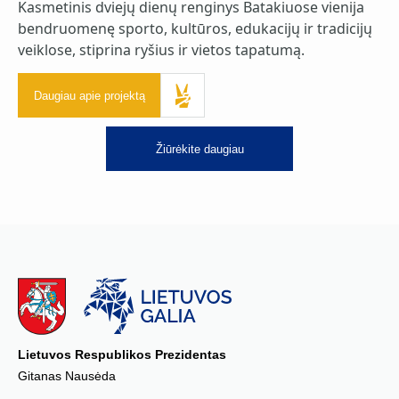
Kasmetinis dviejų dienų renginys Batakiuose vienija
bendruomenę sporto, kultūros, edukacijų ir tradicijų
veiklose, stiprina ryšius ir vietos tapatumą.
Daugiau apie projektą
Žiūrėkite daugiau
Lietuvos Respublikos Prezidentas
Gitanas Nausėda