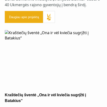
40 Ukmergės rajono gyventojų į bendrą širdį.
Daugiau apie projektą
Kraštiečių šventė „Ona ir vėl kviečia sugrįžti į
Batakius“