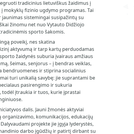
tegruoti tradicinius lietuviškus žaidimus į
č į mokyklų fizinio ugdymo programas. Tai
 ir jaunimas sistemingai susipažintų su
oriškai žinomu net nuo Vytauto Didžiojo
s tradicinėmis sporto šakomis.
ngą poveikį, nes skatina
zinį aktyvumą ir tarp kartų perduodamas
osporto žaidynės suburia įvairaus amžiaus
imą, šeimas, senjorus – į bendras veiklas,
ia bendruomenes ir stiprina socialinius
dimai turi unikalią savybę: jie suprantami be
pecialaus pasirengimo ir sukuria
odėl įtraukia ir tuos, kurie įprastai
nginiuose.
niciatyvos dalis. Jauni žmonės aktyviai
ių organizavimo, komunikacijos, edukacijų
 Dalyvaudami projekte jie įgyja lyderystės,
ndinio darbo įgūdžių ir patirtį dirbant su