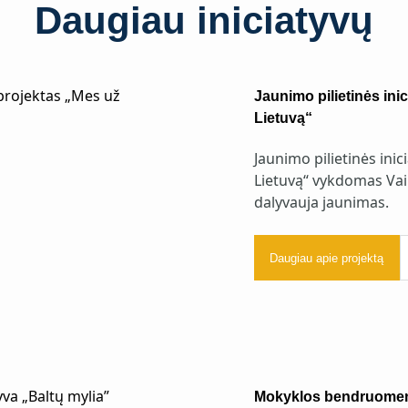
Daugiau iniciatyvų
Jaunimo pilietinės ini
Lietuvą“
Jaunimo pilietinės ini
Lietuvą“ vykdomas Vai
dalyvauja jaunimas.
Daugiau apie projektą
Mokyklos bendruomenę 