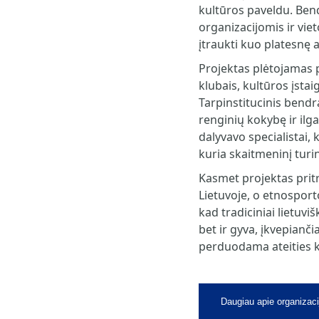
kultūros paveldu. Be
organizacijomis ir vi
įtraukti kuo platesnę a
Projektas plėtojamas 
klubais, kultūros įstai
Tarpinstitucinis bendr
renginių kokybę ir ilg
dalyvavo specialistai,
kuria skaitmeninį turinį
Kasmet projektas pritr
Lietuvoje, o etnosporto
kad tradiciniai lietuviš
bet ir gyva, įkvepianč
perduodama ateities 
Daugiau apie organizaci