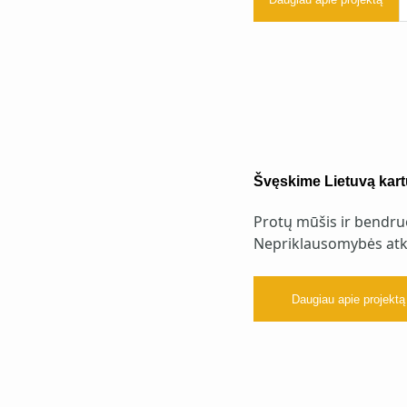
Švęskime Lietuvą kart
Protų mūšis ir bendru
Nepriklausomybės atk
Daugiau apie projektą