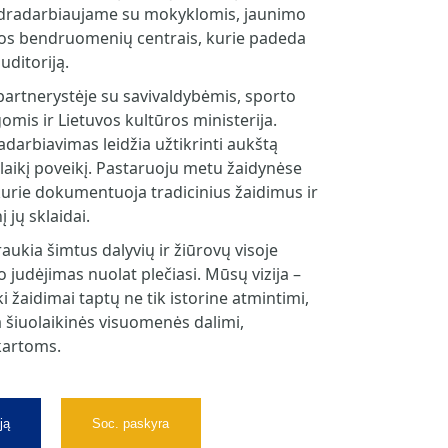
ndradarbiaujame su mokyklomis, jaunimo
etos bendruomenių centrais, kurie padeda
uditoriją.
partnerystėje su savivaldybėmis, sporto
gomis ir Lietuvos kultūros ministerija.
adarbiavimas leidžia užtikrinti aukštą
alaikį poveikį. Pastaruoju metu žaidynėse
 kurie dokumentuoja tradicinius žaidimus ir
 jų sklaidai.
aukia šimtus dalyvių ir žiūrovų visoje
 judėjimas nuolat plečiasi. Mūsų vizija –
ki žaidimai taptų ne tik istorine atmintimi,
ia šiuolaikinės visuomenės dalimi,
kartoms.
ją
Soc. paskyra