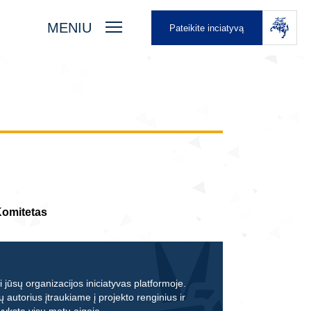
MENIU
Pateikite inciatyvą
Komitetas
 jūsų organizacijos iniciatyvas platformoje.
ų autorius įtraukiame į projekto renginius ir