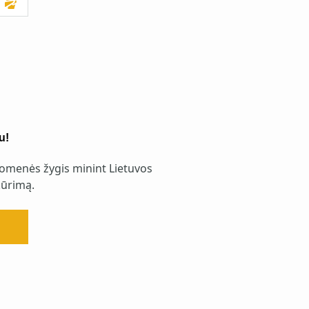
u!
omenės žygis minint Lietuvos
ūrimą.