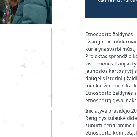
kitas veiklas, kurios
Etnosporto žaidynės – t
išsaugoti ir moderniai 
kurie yra svarbi mūsų 
Projektas sprendžia k
visuomenės fizinį aktyv
jaunosios kartos ryšį s
daugelis istorinių žaid
menkai žinomi, o kai k
Etnosporto žaidynės si
etnosportą gyva ir aktu
Iniciatyva prasidėjo 2
Renginys sulaukė dide
suburti bendraminčių 
etnosporto komitetą. 