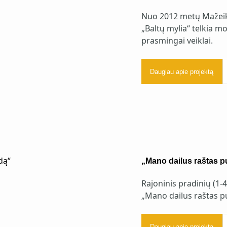
Nuo 2012 metų Mažeiki
„Baltų mylia“ telkia 
prasmingai veiklai.
Daugiau apie projektą
„Mano dailus raštas p
Rajoninis pradinių (1-
„Mano dailus raštas p
Daugiau apie projektą