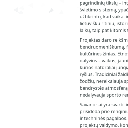
pagrindinių tikslų – in
švietimo sistemą, ypa
užtikrintų, kad vaikai
lietuvišku ritiniu, ist
laikų, taip pat kitomi
Projektas daro reikšmi
bendruomeniškumą, fi
kultūrines žinias. Etn
dalyvius – vaikus, jaun
kurios natūraliai jung
ryšius. Tradiciniai žai
žodžių, nereikalauja s
bendrystės atmosferą, t
nedalyvauja sporto re
Savanoriai yra svarbi i
prisideda prie rengin
ir techninės pagalbos.
projektų valdymo, koma