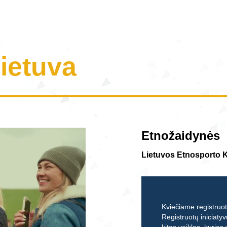
Lietuva
Etnožaidynės
Lietuvos Etnosporto 
Kviečiame registruoti
Registruotų iniciatyv