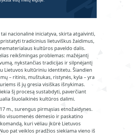
 vyksta visų metų eigoje.
ai nacionalinė iniciatyva, skirta atgaivinti,
pristatyti tradicinius lietuviškus žaidimus,
nematerialaus kultūros paveldo dalis.
elias reikšmingas problemas: mažėjantį
umą, nykstančias tradicijas ir silpnėjantį
u Lietuvos kultūriniu identitetu. Šiandien
imų – ritinis, muštukas, ristynės, kyla – yra
uriems iš jų gresia visiškas išnykimas.
ekia šį procesą sustabdyti, paverčiant
alia šiuolaikinės kultūros dalimi.
017 m., surengus pirmąsias etnožaidynes.
lio visuomenės dėmesio ir paskatino
komandą, kuri vėliau įkūrė Lietuvos
Nuo pat veiklos pradžios siekiama vieno iš