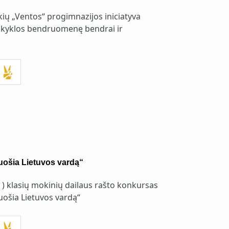
ų „Ventos“ progimnazijos iniciatyva
mokyklos bendruomenę bendrai ir
uošia Lietuvos vardą“
4 ) klasių mokinių dailaus rašto konkursas
uošia Lietuvos vardą“