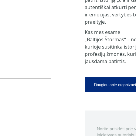
patirti istoriją „čia ir
autentiškai atkurti per
ir emocijas, vertybes 
praeityje.
Kas mes esame
„Baltijos Štormas“ – n
kurioje susitinka istori
profesijų žmonės, kurie
jausdama patirtis.
Daugiau apie organizaci
Norite prisidėti prie
iniciatyvos autoriais.