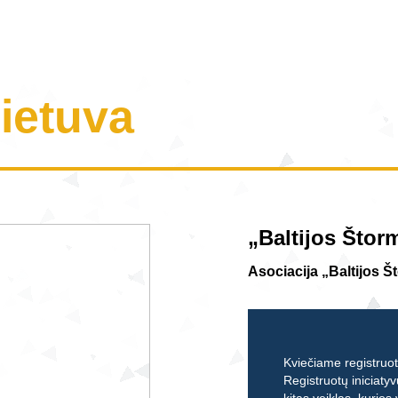
Lietuva
„Baltijos Štor
Asociacija „Baltijos 
Kviečiame registruoti
Registruotų iniciatyv