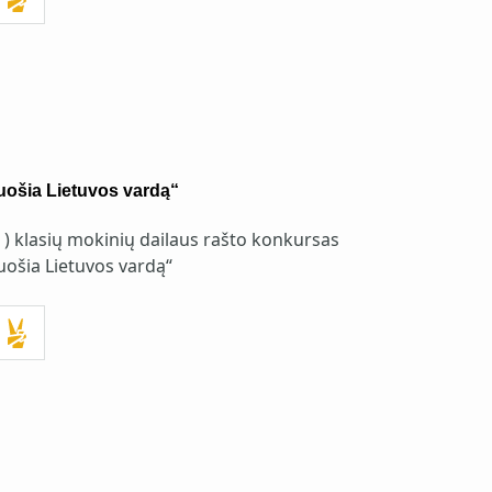
uošia Lietuvos vardą“
4 ) klasių mokinių dailaus rašto konkursas
uošia Lietuvos vardą“