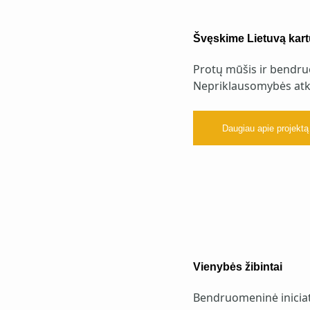
Švęskime Lietuvą kart
Protų mūšis ir bendru
Nepriklausomybės atk
Daugiau apie projektą
Vienybės žibintai
Bendruomeninė iniciat