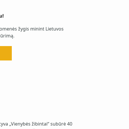
u!
omenės žygis minint Lietuvos
ūrimą.
yva „Vienybės žibintai“ subūrė 40