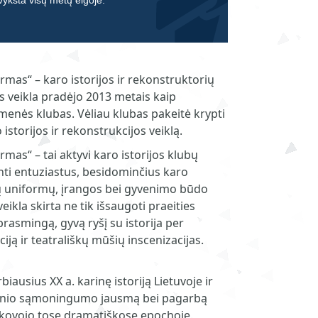
 vyksta visų metų eigoje.
ormas“ – karo istorijos ir rekonstruktorių
s veikla pradėjo 2013 metais kaip
enės klubas. Vėliau klubas pakeitė krypti
istorijos ir rekonstrukcijos veiklą.
ormas“ – tai aktyvi karo istorijos klubų
ti entuziastus, besidominčius karo
čių uniformų, įrangos bei gyvenimo būdo
ikla skirta ne tik išsaugoti praeities
 prasmingą, gyvą ryšį su istorija per
ciją ir teatrališkų mūšių inscenizacijas.
rbiausius XX a. karinę istoriją Lietuvoje ir
orinio sąmoningumo jausmą bei pagarbą
r kovojo tose dramatiškose epochoje.