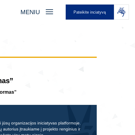
MENIU
Pateikite inciatyvą
mas”
Štormas“
 jūsų organizacijos iniciatyvas platformoje.
ų autorius įtraukiame į projekto renginius ir