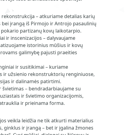
ų rekonstrukcija – atkuriame detalias karių
 bei įrangą iš Pirmojo ir Antrojo pasaulinių
s pokario partizanų kovų laikotarpio.
iai ir inscenizacijos – dalyvaujame
atizuojame istorinius mūšius ir kovų
ūrovams galimybę pajusti praeities
giniai ir susitikimai – kuriame
ir užsienio rekonstruktorių renginiuose,
jas ir dalinamės patirtimi.
 ir švietimas – bendradarbiaujame su
tuziastais ir švietimo organizacijomis,
patrauklia ir prieinama forma.
os veikla leidžia ne tik atkurti materialius
, ginklus ir įrangą – bet ir įgalina žmones