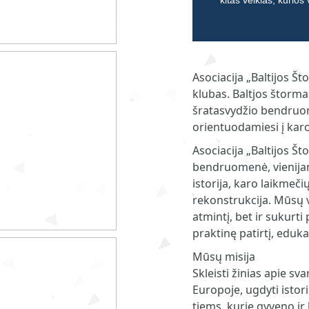
kitas veiklas, kurios
Asociacija „Baltijos Št
klubas. Baltjos štorma
šratasvydžio bendruom
orientuodamiesi į karo 
Asociacija „Baltijos Št
bendruomenė, vienijan
istorija, karo laikme
rekonstrukcija. Mūsų ve
atmintį, bet ir sukurti
praktinę patirtį, eduka
Mūsų misija
Skleisti žinias apie sva
Europoje, ugdyti ist
tiems, kurie gyveno i