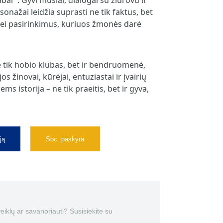
 dabar“. Gyvi mūšiai, dialogai su žiūrovu ir
sonažai leidžia suprasti ne tik faktus, bet
bei pasirinkimus, kuriuos žmonės darė
e tik hobio klubas, bet ir bendruomenė,
jos žinovai, kūrėjai, entuziastai ir įvairių
ms istorija – ne tik praeitis, bet ir gyva,
ją
Soc. paskyra
 veiklų ar savanoriauti? Susisiekite su