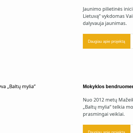
Jaunimo pilietinės ini
Lietuvą“ vykdomas Vai
dalyvauja jaunimas.
Daugiau apie projektą
Mokyklos bendruomenę 
Nuo 2012 metų Mažeiki
„Baltų mylia“ telkia 
prasmingai veiklai.
Daugiau apie projektą