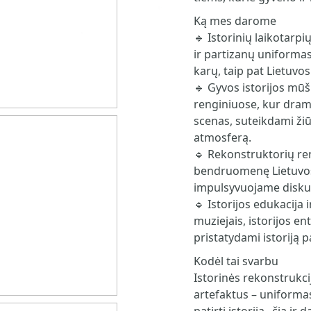
Ką mes darome
🔹 Istorinių laikotarpi
ir partizanų uniformas
karų, taip pat Lietuvo
🔹 Gyvos istorijos mūš
renginiuose, kur dram
scenas, suteikdami ži
atmosferą.
🔹 Rekonstruktorių ren
bendruomenę Lietuvos 
impulsyvuojame diskusi
🔹 Istorijos edukacija
muziejais, istorijos en
pristatydami istoriją 
Kodėl tai svarbu
Istorinės rekonstrukcij
artefaktus – uniformas