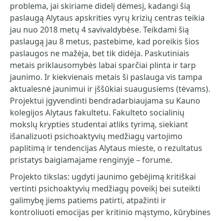
problema, jai skiriame didelį dėmesį, kadangi šią
paslaugą Alytaus apskrities vyrų krizių centras teikia
jau nuo 2018 metų 4 savivaldybėse. Teikdami šią
paslaugą jau 8 metus, pastebime, kad poreikis šios
paslaugos ne mažėja, bet tik didėja. Paskutiniais
metais priklausomybės labai sparčiai plinta ir tarp
jaunimo. Ir kiekvienais metais ši paslauga vis tampa
aktualesnė jaunimui ir įššūkiai suaugusiems (tėvams).
Projektui įgyvendinti bendradarbiaujama su Kauno
kolegijos Alytaus fakultetu. Fakulteto socialinių
mokslų krypties studentai atliks tyrimą, siekiant
išanalizuoti psichoaktyvių medžiagų vartojimo
paplitimą ir tendencijas Alytaus mieste, o rezultatus
pristatys baigiamajame renginyje – forume.
Projekto tikslas: ugdyti jaunimo gebėjimą kritiškai
vertinti psichoaktyvių medžiagų poveikį bei suteikti
galimybę jiems patiems patirti, atpažinti ir
kontroliuoti emocijas per kritinio mąstymo, kūrybines