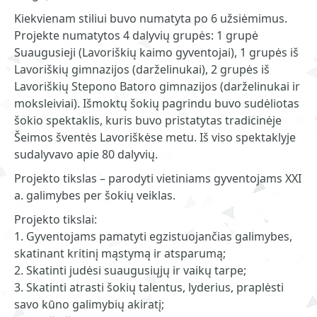
Kiekvienam stiliui buvo numatyta po 6 užsiėmimus.
Projekte numatytos 4 dalyvių grupės: 1 grupė
Suaugusieji (Lavoriškių kaimo gyventojai), 1 grupės iš
Lavoriškių gimnazijos (darželinukai), 2 grupės iš
Lavoriškių Stepono Batoro gimnazijos (darželinukai ir
moksleiviai). Išmoktų šokių pagrindu buvo sudėliotas
šokio spektaklis, kuris buvo pristatytas tradicinėje
Šeimos šventės Lavoriškėse metu. Iš viso spektaklyje
sudalyvavo apie 80 dalyvių.
Projekto tikslas – parodyti vietiniams gyventojams XXI
a. galimybes per šokių veiklas.
Projekto tikslai:
1. Gyventojams pamatyti egzistuojančias galimybes,
skatinant kritinį mąstymą ir atsparumą;
2. Skatinti judėsi suaugusiųjų ir vaikų tarpe;
3. Skatinti atrasti šokių talentus, lyderius, praplėsti
savo kūno galimybių akiratį;