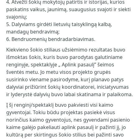
4. Atvežti šokių mokytojų patirtis ir istorijas, kurios
paskatins vaikus, jaunimą, suaugusius svajoti ir siekti
svajonių;
5. Dalyviams girdėti lietuvių taisyklingą kalbą,
mandagų bendravimą;
6. Bendruomenių bendradarbiavimas.
Kiekvieno šokio stiliaus užsiėmimo rezultatas buvo
išmoktas šokis, kuris buvo parodytas galutiniame
renginyje, spektaklyje „ Aplink pasaulį” šeimos
šventės metu. Jo metu visos projekto grupės
susirinko viename pasirodyme, kurį planavo patys
dalyviai prižiūrint šokių koordinatorei, iniciatyvumas
ir lyderystė dalyvių buvo labai skatinama ir palaikoma.
Į šį renginį/spektaklį buvo pakviesti visi kaimo
gyventojai. Tokiu būdu projektas pasiekė visus
norinčius kaimo gyventojus, nes gyvendami pasienio
kaime galėjo pakeliauti aplink pasaulį ir pažinti jį, jo
kultūrą per skirtingus šokio stilius bei pažinti savo