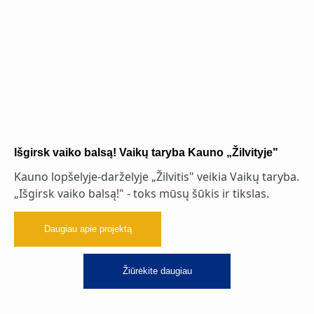
Išgirsk vaiko balsą! Vaikų taryba Kauno „Žilvityje"
Kauno lopšelyje-darželyje „Žilvitis" veikia Vaikų taryba.
„Išgirsk vaiko balsą!" - toks mūsų šūkis ir tikslas.
Daugiau apie projektą
Žiūrėkite daugiau