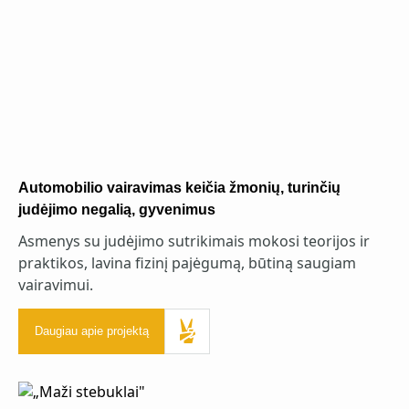
Automobilio vairavimas keičia žmonių, turinčių
judėjimo negalią, gyvenimus
Asmenys su judėjimo sutrikimais mokosi teorijos ir
praktikos, lavina fizinį pajėgumą, būtiną saugiam
vairavimui.
Daugiau apie projektą