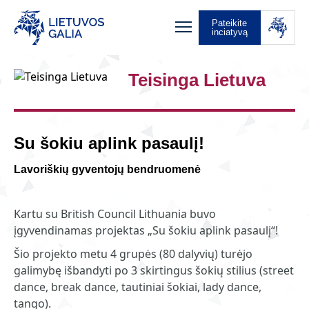
Pateikite
inciatyvą
Teisinga Lietuva
Su šokiu aplink pasaulį!
Lavoriškių gyventojų bendruomenė
Kartu su British Council Lithuania buvo
įgyvendinamas projektas „Su šokiu aplink pasaulį“!
Šio projekto metu 4 grupės (80 dalyvių) turėjo
galimybę išbandyti po 3 skirtingus šokių stilius (street
dance, break dance, tautiniai šokiai, lady dance,
tango).