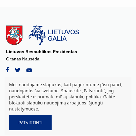
Lietuvos Respublikos Prezidentas
Gitanas Nausėda
Mes naudojame slapukus, kad pagerintume jūsų patirtį
naudojantis šia svetaine. Spauskite „Patvirtinti“, jog
© 2026 Lietuvos Respublikos Prezidento kanceliarija, biudžetinė įstaiga.
perskaitėte ir priimate mūsų slapukų politiką. Galite
Visos teisės saugomos.
blokuoti slapukų naudojimą arba juos išjungti
S. Daukanto a. 3, LT-01122 Vilnius tel. +37069842639, el. paštas:
nustatymuose
.
aurika.grozova@prezidentas.lt
Duomenys kaupiami ir saugomi Juridinių asmenų registre. Juridinio
asmens kodas: 188609016
PATVIRTINTI
Privatumo ir slapukų politika.