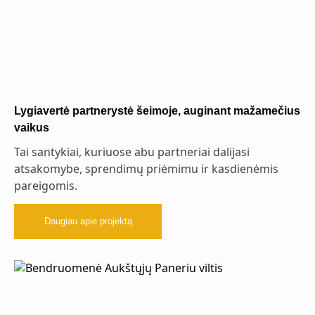
Lygiavertė partnerystė šeimoje, auginant mažamečius
vaikus
Tai santykiai, kuriuose abu partneriai dalijasi
atsakomybe, sprendimų priėmimu ir kasdienėmis
pareigomis.
Daugiau apie projektą