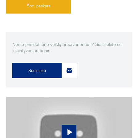
Soc. paskyra
Norite prisidėti prie veiklų ar savanoriauti? Susisiekite su
iniciatyvos autoriais.
Susisiekti