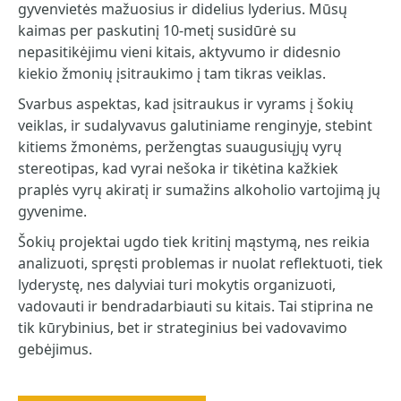
gyvenvietės mažuosius ir didelius lyderius. Mūsų
kaimas per paskutinį 10-metį susidūrė su
nepasitikėjimu vieni kitais, aktyvumo ir didesnio
kiekio žmonių įsitraukimo į tam tikras veiklas.
Svarbus aspektas, kad įsitraukus ir vyrams į šokių
veiklas, ir sudalyvavus galutiniame renginyje, stebint
kitiems žmonėms, peržengtas suaugusiųjų vyrų
stereotipas, kad vyrai nešoka ir tikėtina kažkiek
praplės vyrų akiratį ir sumažins alkoholio vartojimą jų
gyvenime.
Šokių projektai ugdo tiek kritinį mąstymą, nes reikia
analizuoti, spręsti problemas ir nuolat reflektuoti, tiek
lyderystę, nes dalyviai turi mokytis organizuoti,
vadovauti ir bendradarbiauti su kitais. Tai stiprina ne
tik kūrybinius, bet ir strateginius bei vadovavimo
gebėjimus.