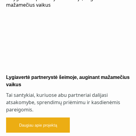
Lygiavertė partnerystė šeimoje, auginant mažamečius
vaikus
Tai santykiai, kuriuose abu partneriai dalijasi
atsakomybe, sprendimų priėmimu ir kasdienėmis
pareigomis.
Daugiau apie projektą