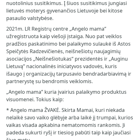
nuotolinius susitikimus. Į šiuos susitikimus jungiasi
lietuvės moterys gyvenančios Lietuvoje bei kitose
pasaulio valstybėse.
2021m. LR Registrų centre „Angelo mama”
užregistruota kaip viešoji įstaiga. Nuo pat veiklos
pradžios paskatinimo bei palaikymo sulaukė iš Astos
Speičytės Radzevičienės, neišnešiotų naujagimių
asociacijos „Neišnešiotukas“ prezidentės ir „Auginu
Lietuvą” nacionalinės iniciatyvos vadovės, kuris
išaugo į organizacijų tarpusavio bendradarbiavimą ir
partnerystę su bendromis veiklomis.
„Angelo mama” kuria įvairius palaikymo produktus
visuomenei. Tokius kaip:
* Angelo mama ŽVAKĖ. Skirta Mamai, kuri niekada
nelaikė savo vaiko glėbyje arba laikė jį trumpai, kurios
vaikas visada apkabina nematomomis rankomis. Ji
padeda sukurti ryšį ir tiesiog pabūti taip kaip jaučiasi