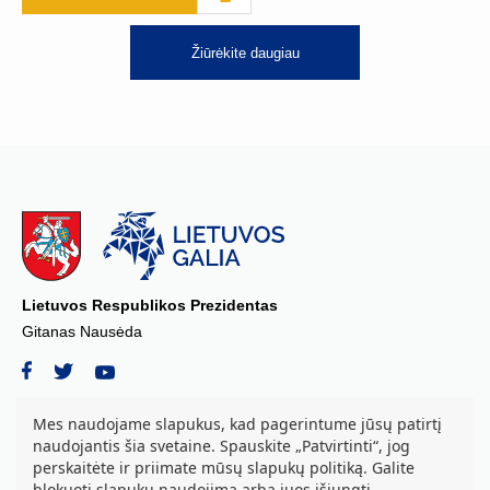
Žiūrėkite daugiau
Lietuvos Respublikos Prezidentas
Gitanas Nausėda
Mes naudojame slapukus, kad pagerintume jūsų patirtį
naudojantis šia svetaine. Spauskite „Patvirtinti“, jog
© 2026 Lietuvos Respublikos Prezidento kanceliarija, biudžetinė įstaiga.
perskaitėte ir priimate mūsų slapukų politiką. Galite
Visos teisės saugomos.
blokuoti slapukų naudojimą arba juos išjungti