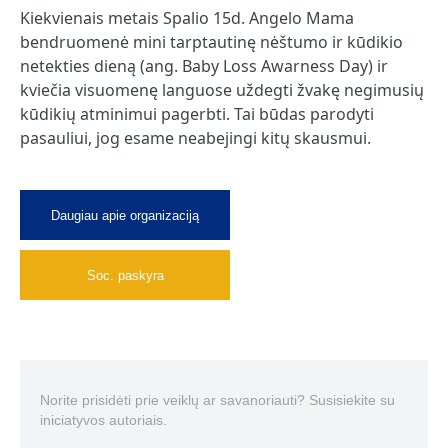
Kiekvienais metais Spalio 15d. Angelo Mama
bendruomenė mini tarptautinę nėštumo ir kūdikio
netekties dieną (ang. Baby Loss Awarness Day) ir
kviečia visuomenę languose uždegti žvakę negimusių
kūdikių atminimui pagerbti. Tai būdas parodyti
pasauliui, jog esame neabejingi kitų skausmui.
Daugiau apie organizaciją
Soc. paskyra
Norite prisidėti prie veiklų ar savanoriauti? Susisiekite su
iniciatyvos autoriais.