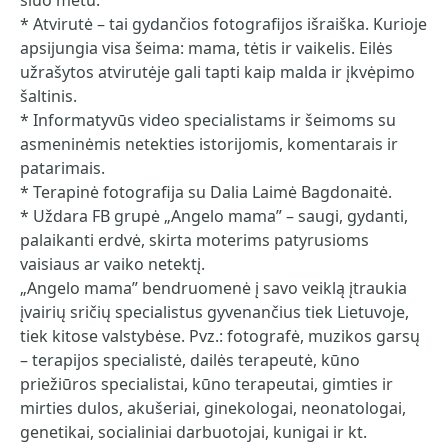
šiuo metu.
* Atvirutė – tai gydančios fotografijos išraiška. Kurioje
apsijungia visa šeima: mama, tėtis ir vaikelis. Eilės
užrašytos atvirutėje gali tapti kaip malda ir įkvėpimo
šaltinis.
* Informatyvūs video specialistams ir šeimoms su
asmeninėmis netekties istorijomis, komentarais ir
patarimais.
* Terapinė fotografija su Dalia Laimė Bagdonaitė.
* Uždara FB grupė „Angelo mama” – saugi, gydanti,
palaikanti erdvė, skirta moterims patyrusioms
vaisiaus ar vaiko netektį.
„Angelo mama” bendruomenė į savo veiklą įtraukia
įvairių sričių specialistus gyvenančius tiek Lietuvoje,
tiek kitose valstybėse. Pvz.: fotografė, muzikos garsų
– terapijos specialistė, dailės terapeutė, kūno
priežiūros specialistai, kūno terapeutai, gimties ir
mirties dulos, akušeriai, ginekologai, neonatologai,
genetikai, socialiniai darbuotojai, kunigai ir kt.