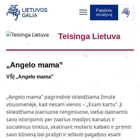
Pateikite
inciatyvą
Teisinga Lietuva
„Angelo mama”
VŠĮ „Angelo mama"
„Angelo mama” pagrindinė skleidžiama žinutė
visuomenėje, kad nesam vienos – „Esam kartu”. Ji
skleidžiama įvairiuose renginiuose, viešai dalinantis
savo istorijomis per įvairius medijos kanalus ir
socialinius tinklus, skatinant moteris kalbėti ir priimti
savo būseną bei prašyti ir ieškoti pagalbos esant