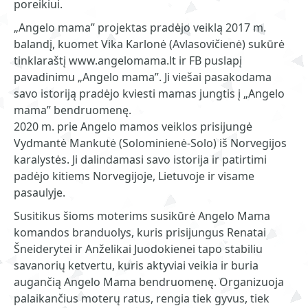
poreikiui.
„Angelo mama” projektas pradėjo veiklą 2017 m.
balandį, kuomet Vika Karlonė (Avlasovičienė) sukūrė
tinklaraštį www.angelomama.lt ir FB puslapį
pavadinimu „Angelo mama”. Ji viešai pasakodama
savo istoriją pradėjo kviesti mamas jungtis į „Angelo
mama” bendruomenę.
2020 m. prie Angelo mamos veiklos prisijungė
Vydmantė Mankutė (Solominienė-Solo) iš Norvegijos
karalystės. Ji dalindamasi savo istorija ir patirtimi
padėjo kitiems Norvegijoje, Lietuvoje ir visame
pasaulyje.
Susitikus šioms moterims susikūrė Angelo Mama
komandos branduolys, kuris prisijungus Renatai
Šneiderytei ir Anželikai Juodokienei tapo stabiliu
savanorių ketvertu, kuris aktyviai veikia ir buria
augančią Angelo Mama bendruomenę. Organizuoja
palaikančius moterų ratus, rengia tiek gyvus, tiek