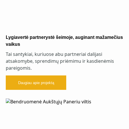
Lygiavertė partnerystė šeimoje, auginant mažamečius
vaikus
Tai santykiai, kuriuose abu partneriai dalijasi
atsakomybe, sprendimų priėmimu ir kasdienėmis
pareigomis.
Daugiau apie projektą