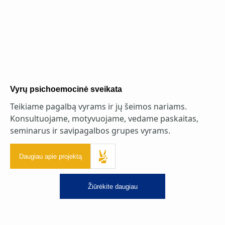
Vyrų psichoemocinė sveikata
Teikiame pagalbą vyrams ir jų šeimos nariams.
Konsultuojame, motyvuojame, vedame paskaitas,
seminarus ir savipagalbos grupes vyrams.
Daugiau apie projektą
Žiūrėkite daugiau