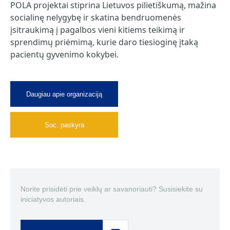
POLA projektai stiprina Lietuvos pilietiškumą, mažina
socialinę nelygybę ir skatina bendruomenės
įsitraukimą į pagalbos vieni kitiems teikimą ir
sprendimų priėmimą, kurie daro tiesioginę įtaką
pacientų gyvenimo kokybei.
Daugiau apie organizaciją
Soc. paskyra
Norite prisidėti prie veiklų ar savanoriauti? Susisiekite su
iniciatyvos autoriais.