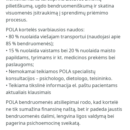
pilietiškumą, ugdo bendruomeniškumą ir skatina
visuomenės įsitraukimą į sprendimų priėmimo
procesus.
POLA kortelės svarbiausios naudos:
• 80 % nuolaida viešajam transportui (naudojasi apie
85 % bendruomenės);
• 15 % nuolaida vaistams bei 20 % nuolaida maisto
papildams, tyrimams ir kt. medicinos prekėms bei
paslaugoms;
• Nemokamai teikiamos POLA specialistų
konsultacijos – psichologo, dietologo, teisininko.
• Teikiama tikslinė informacija el. paštu pacientams
aktualiais klausimais
POLA bendruomenės atsiliepimai rodo, kad kortelė
ne tik sumažina finansinę naštą, bet ir padeda jaustis
bendruomenės dalimi, lengvina ligos valdymą bei
pagerina psichoemocinę sveikatą.