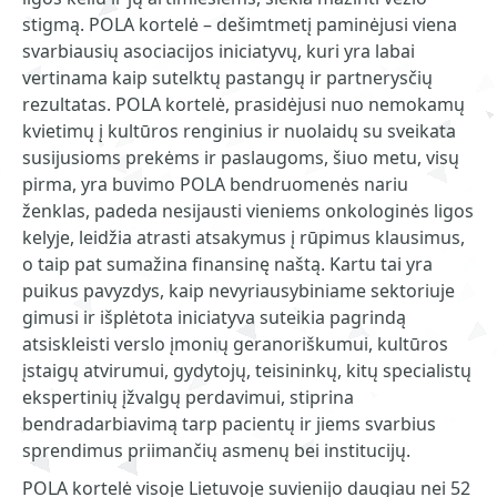
stigmą. POLA kortelė – dešimtmetį paminėjusi viena
svarbiausių asociacijos iniciatyvų, kuri yra labai
vertinama kaip sutelktų pastangų ir partnerysčių
rezultatas. POLA kortelė, prasidėjusi nuo nemokamų
kvietimų į kultūros renginius ir nuolaidų su sveikata
susijusioms prekėms ir paslaugoms, šiuo metu, visų
pirma, yra buvimo POLA bendruomenės nariu
ženklas, padeda nesijausti vieniems onkologinės ligos
kelyje, leidžia atrasti atsakymus į rūpimus klausimus,
o taip pat sumažina finansinę naštą. Kartu tai yra
puikus pavyzdys, kaip nevyriausybiniame sektoriuje
gimusi ir išplėtota iniciatyva suteikia pagrindą
atsiskleisti verslo įmonių geranoriškumui, kultūros
įstaigų atvirumui, gydytojų, teisininkų, kitų specialistų
ekspertinių įžvalgų perdavimui, stiprina
bendradarbiavimą tarp pacientų ir jiems svarbius
sprendimus priimančių asmenų bei institucijų.
POLA kortelė visoje Lietuvoje suvienijo daugiau nei 52