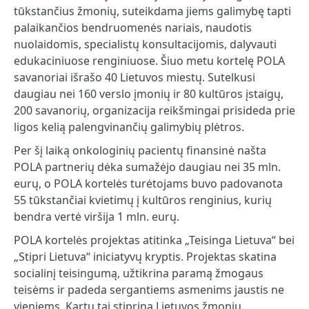
tūkstančius žmonių, suteikdama jiems galimybę tapti
palaikančios bendruomenės nariais, naudotis
nuolaidomis, specialistų konsultacijomis, dalyvauti
edukaciniuose renginiuose. Šiuo metu kortelę POLA
savanoriai išrašo 40 Lietuvos miestų. Sutelkusi
daugiau nei 160 verslo įmonių ir 80 kultūros įstaigų,
200 savanorių, organizacija reikšmingai prisideda prie
ligos kelią palengvinančių galimybių plėtros.
Per šį laiką onkologinių pacientų finansinė našta
POLA partnerių dėka sumažėjo daugiau nei 35 mln.
eurų, o POLA kortelės turėtojams buvo padovanota
55 tūkstančiai kvietimų į kultūros renginius, kurių
bendra vertė viršija 1 mln. eurų.
POLA kortelės projektas atitinka „Teisinga Lietuva“ bei
„Stipri Lietuva“ iniciatyvų kryptis. Projektas skatina
socialinį teisingumą, užtikrina paramą žmogaus
teisėms ir padeda sergantiems asmenims jaustis ne
vieniems. Kartu tai stiprina Lietuvos žmonių