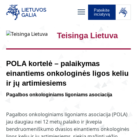
Pateikite
inciatyvą
Teisinga Lietuva
POLA kortelė – palaikymas
einantiems onkologinės ligos keliu
ir jų artimiesiems
Pagalbos onkologiniams ligoniams asociacija
Pagalbos onkologiniams ligoniams asociacija (POLA)
jau daugiau nei 12 metų palaiko ir įkvepia
bendruomeniškumo dvasios einantiems onkologinės
ligos keliu ir jų artimiesiems, siekia mažinti vėžio