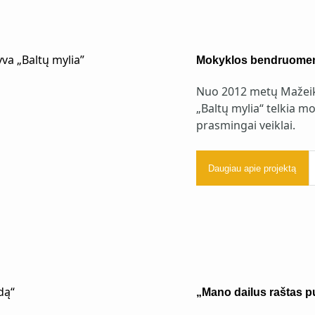
Mokyklos bendruomenę 
Nuo 2012 metų Mažeiki
„Baltų mylia“ telkia 
prasmingai veiklai.
Daugiau apie projektą
„Mano dailus raštas p