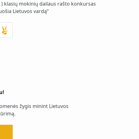
4 ) klasių mokinių dailaus rašto konkursas
uošia Lietuvos vardą“
u!
omenės žygis minint Lietuvos
ūrimą.