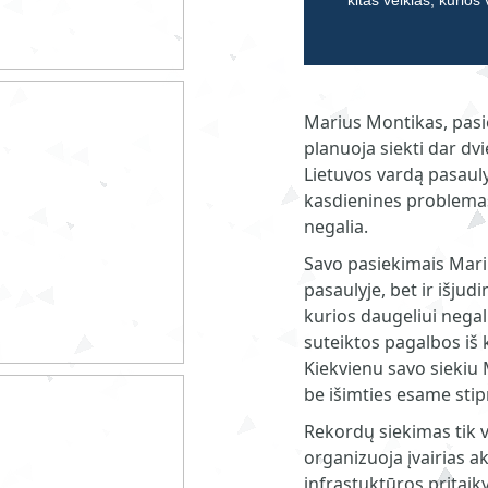
kitas veiklas, kurios
Marius Montikas, pasi
planuoja siekti dar dvi
Lietuvos vardą pasauly
kasdienines problemas
negalia.
Savo pasiekimais Mariu
pasaulyje, bet ir išju
kurios daugeliui negal
suteiktos pagalbos iš 
Kiekvienu savo siekiu 
be išimties esame stipr
Rekordų siekimas tik v
organizuoja įvairias ak
infrastuktūros pritai