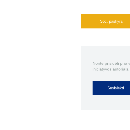
Soc. paskyra
Norite prisidėti prie
iniciatyvos autoriais.
Susisiekti