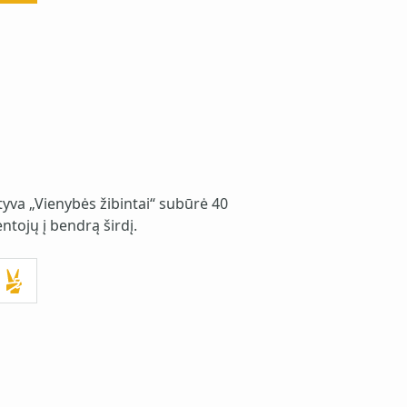
yva „Vienybės žibintai“ subūrė 40
tojų į bendrą širdį.