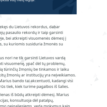
 vyksta visų metų eigoje.
ekęs du Lietuvos rekordus, dabar
ejų pasaulio rekordų ir taip garsinti
je, bei atkreipti visuomenės dėmesį į
, su kuriomis susiduria žmonės su
s nori ne tik garsinti Lietuvos vardą
dinti visuomenę, ypač dėl tų problemų,
ią turinčių žmonių be tinkamos ir laiku
kitų žmonių ar institucijų yra neįveikiamos.
Marius bando tai akcentuoti, kadangi visi
ūs tiek, kiek turime pagalbos iš šalies.
ienas iš būdų atkreipti dėmesį. Marius
cijas, konsultuoja dėl patalpų,
kymo neįgaliesiems, veda mokymus kaip