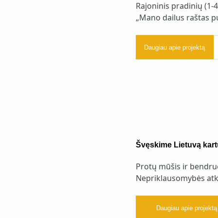
Rajoninis pradinių (1-
„Mano dailus raštas p
Daugiau apie projektą
Švęskime Lietuvą kart
Protų mūšis ir bendru
Nepriklausomybės atk
Daugiau apie projektą