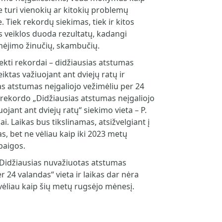
 turi vienokių ar kitokių problemų
. Tiek rekordų siekimas, tiek ir kitos
s veiklos duoda rezultatų, kadangi
ėjimo žinučių, skambučių.
ekti rekordai – didžiausias atstumas
eiktas važiuojant ant dviejų ratų ir
s atstumas neįgaliojo vežimėliu per 24
rekordo „Didžiausias atstumas neįgaliojo
uojant ant dviejų ratų“ siekimo vieta – P.
ai. Laikas bus tikslinamas, atsižvelgiant į
, bet ne vėliau kaip iki 2023 metų
baigos.
Didžiausias nuvažiuotas atstumas
r 24 valandas“ vieta ir laikas dar nėra
vėliau kaip šių metų rugsėjo mėnesį.