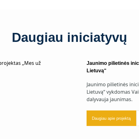
Daugiau iniciatyvų
Jaunimo pilietinės ini
Lietuvą“
Jaunimo pilietinės ini
Lietuvą“ vykdomas Vai
dalyvauja jaunimas.
Daugiau apie projektą