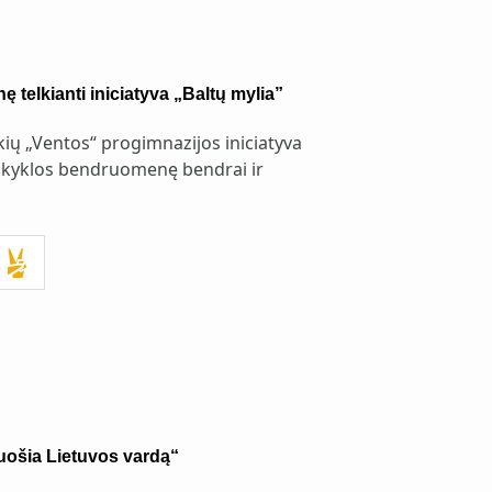
telkianti iniciatyva „Baltų mylia”
ų „Ventos“ progimnazijos iniciatyva
mokyklos bendruomenę bendrai ir
uošia Lietuvos vardą“