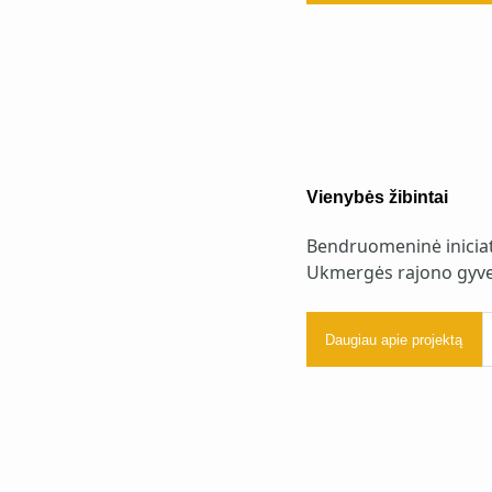
Vienybės žibintai
Bendruomeninė iniciat
Ukmergės rajono gyven
Daugiau apie projektą