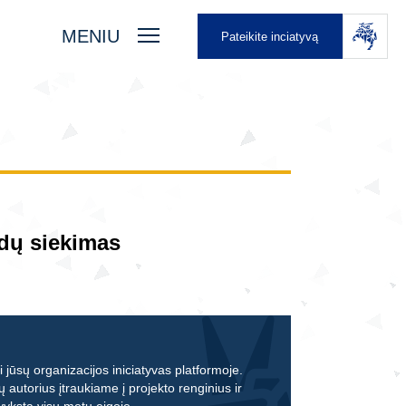
MENIU
Pateikite inciatyvą
rdų siekimas
 jūsų organizacijos iniciatyvas platformoje.
ų autorius įtraukiame į projekto renginius ir