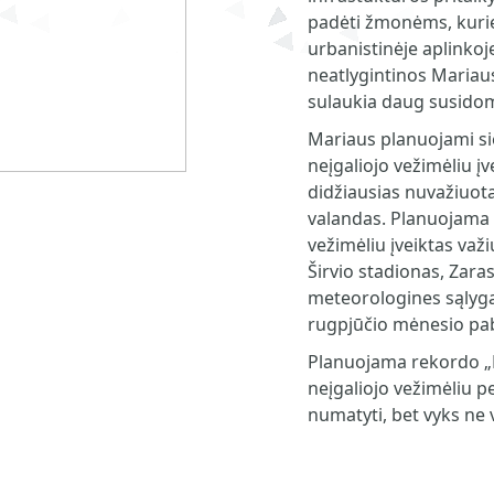
padėti žmonėms, kurie
urbanistinėje aplinkoje
neatlygintinos Mariau
sulaukia daug susidom
Mariaus planuojami si
neįgaliojo vežimėliu įv
didžiausias nuvažiuota
valandas. Planuojama 
vežimėliu įveiktas važi
Širvio stadionas, Zaras
meteorologines sąlygas
rugpjūčio mėnesio pa
Planuojama rekordo „
neįgaliojo vežimėliu pe
numatyti, bet vyks ne 