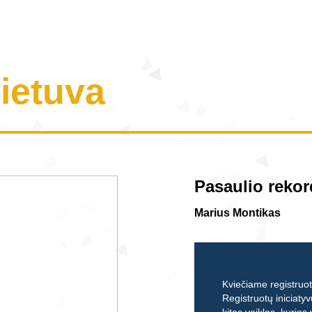
Lietuva
Pasaulio reko
Marius Montikas
Kviečiame registruoti
Registruotų iniciatyv