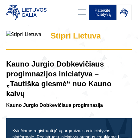
Pateikite
inciatyvą
Stipri Lietuva
Kauno Jurgio Dobkevičiaus
progimnazijos iniciatyva –
„Tautiška giesmė“ nuo Kauno
kalvų
Kauno Jurgio Dobkevičiaus progimnazija
Kviečiame registruoti jūsų organizacijos iniciatyvas
platformoje. Registruotų iniciatyvų autorius įtraukiame į