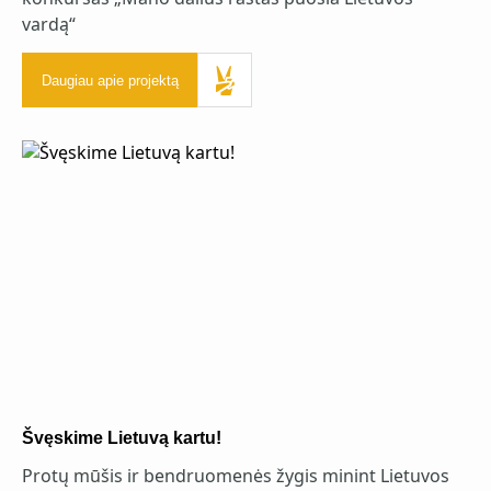
vardą“
Daugiau apie projektą
Švęskime Lietuvą kartu!
Protų mūšis ir bendruomenės žygis minint Lietuvos