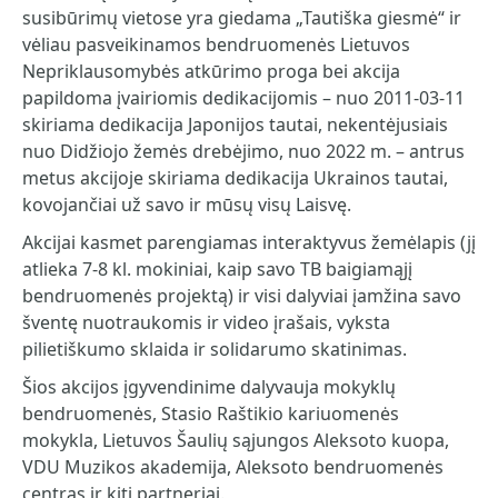
susibūrimų vietose yra giedama „Tautiška giesmė“ ir
vėliau pasveikinamos bendruomenės Lietuvos
Nepriklausomybės atkūrimo proga bei akcija
papildoma įvairiomis dedikacijomis – nuo 2011-03-11
skiriama dedikacija Japonijos tautai, nekentėjusiais
nuo Didžiojo žemės drebėjimo, nuo 2022 m. – antrus
metus akcijoje skiriama dedikacija Ukrainos tautai,
kovojančiai už savo ir mūsų visų Laisvę.
Akcijai kasmet parengiamas interaktyvus žemėlapis (jį
atlieka 7-8 kl. mokiniai, kaip savo TB baigiamąjį
bendruomenės projektą) ir visi dalyviai įamžina savo
šventę nuotraukomis ir video įrašais, vyksta
pilietiškumo sklaida ir solidarumo skatinimas.
Šios akcijos įgyvendinime dalyvauja mokyklų
bendruomenės, Stasio Raštikio kariuomenės
mokykla, Lietuvos Šaulių sąjungos Aleksoto kuopa,
VDU Muzikos akademija, Aleksoto bendruomenės
centras ir kiti partneriai.