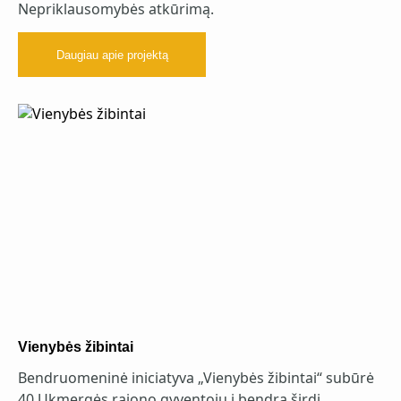
Nepriklausomybės atkūrimą.
Daugiau apie projektą
Vienybės žibintai
Bendruomeninė iniciatyva „Vienybės žibintai“ subūrė
40 Ukmergės rajono gyventojų į bendrą širdį.