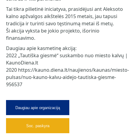
Tai tikra pilietinė iniciatyva, prasidėjusi ant Aleksoto
kalno apžvalgos aikštelės 2015 metais, jau tapusi
tradicija ir turinti savo tęstinumą metai iš metų.
Ši akcija vyksta be jokio projekto, išorinio
finansavimo.
Daugiau apie kasmetinę akciją:
2022 „Tautiška giesmė“ suskambo nuo miesto kalvų |
KaunoDiena.lt
2020 https://kauno.diena.lt/naujienos/kaunas/miesto-
pulsas/nuo-kauno-kalvu-aidejo-tautiska-giesme-
956537
Daugiau apie organizaciją
Soc. paskyra