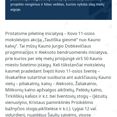
projekto renginius ir kitas veiklas, kurios vyksta visų metų
eigoje.
Pristatome pilietinę iniciatyvą – Kovo 11-osios
moksleivijos akciją „Tautiška giesmė“ nuo Kauno
kalvų“. Tai mūsų Kauno Jurgio Dobkevičiaus
progimnazijos ir Aleksoto bendruomenės iniciatyva,
prie kurios per eilę metų prisijungė virš 50 Kauno
miesto švietimo įstaigų. Keli tūkstančiai moksleivių
kasmet pradedant švęsti Kovo 11-osios šventę –
išvakarėse sutartinai susiburia ant aukščiausių Kauno
vietų – piliakalnių, kalvų – Aleksoto, Žaliakalnio,
Milikonių kalno apžvalgos aikštelių, Pelėdų kalno,
Tirkiliškių kalvos ir k.t. bei šventovių stogų – (Jėzuitų
vienuolyno, Kristaus paminklinės Prisikėlimo
bažnyčios stogo aikštelėse ir k.t.). Lygiai 12 val.
vidurdienį, nuaidėjus Šaulių salvėms, visose