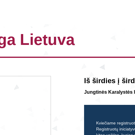
ga Lietuva
Iš širdies į šird
Jungtinės Karalystės
Kviečiame registruoti
Registruotų iniciatyv