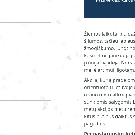
kitas veiklas, kurios
Žiemos laikotarpiu da
šilumos, tačiau labiaus
žmogiškumo. Jungtinės
kasmet organizuoja para
įkūnija šią idėją. Nors 
meilė artimui, ligota
Akcija, kurią pradėjom
orientuota į Lietuvoje
o šiuo metu atkreipia
sunkiomis sąlygomis L
metų akcijos metu ren
kitus būtinus daiktus 
pagalbos.
Per pastaruosius ketve