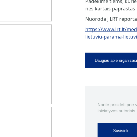
Padėkime tiems, kurie 
nes kartais paprastas 
Nuoroda į LRT reportaž
https://www.lrt.lt/me
lietuviu-parama-lietuv
Daugiau apie organizaci
Norite prisidėti prie
iniciatyvos autoriais.
Susisiekti