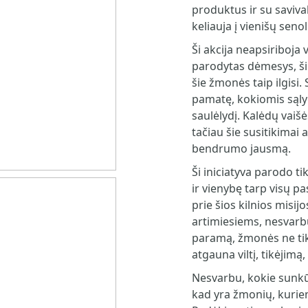
produktus ir su saviva
keliauja į vienišų seno
Ši akcija neapsiriboja 
parodytas dėmesys, ši
šie žmonės taip ilgisi.
pamatę, kokiomis sąly
saulėlydį. Kalėdų vaiš
tačiau šie susitikima
bendrumo jausmą.
Ši iniciatyva parodo t
ir vienybę tarp visų pa
prie šios kilnios misijo
artimiesiems, nesvarb
paramą, žmonės ne tik
atgauna viltį, tikėjimą,
Nesvarbu, kokie sunkū
kad yra žmonių, kurie