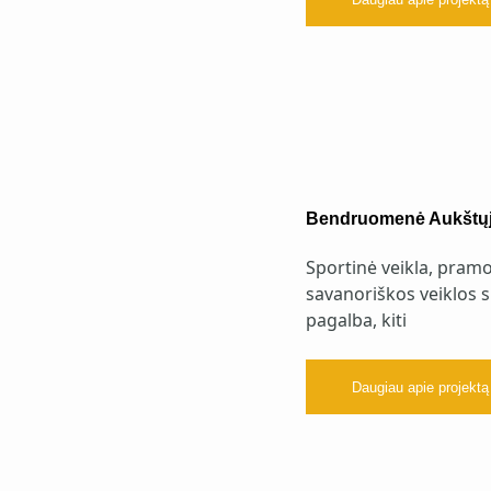
Bendruomenė Aukštųjų
Sportinė veikla, pramo
savanoriškos veiklos s
pagalba, kiti
Daugiau apie projektą