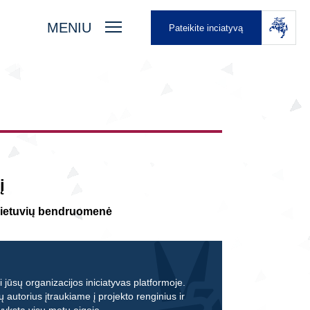
MENIU
Pateikite inciatyvą
į
 lietuvių bendruomenė
 jūsų organizacijos iniciatyvas platformoje.
ų autorius įtraukiame į projekto renginius ir