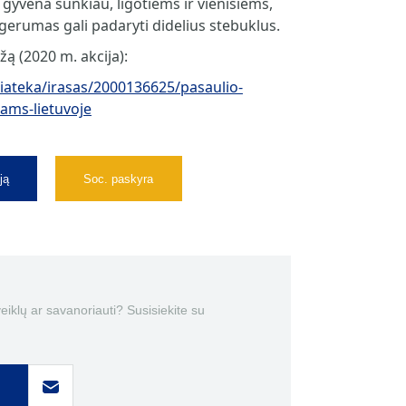
gyvena sunkiau, ligotiems ir vienišiems,
gerumas gali padaryti didelius stebuklus.
ą (2020 m. akcija):
diateka/irasas/2000136625/pasaulio-
iams-lietuvoje
ją
Soc. paskyra
 veiklų ar savanoriauti? Susisiekite su