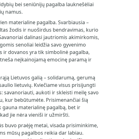
ldybių bei seniūnijų pagalba lauknešėliai
lių namus.
vien materialine pagalba. Svarbiausia –
ltas žodis ir nuoširdus bendravimas, kurio
 Savanoriai dalinasi jautriomis akimirkomis,
gomis senoliai leidžia savo gyvenimo
ės ir dovanos yra tik simbolinė pagalba,
i atneša neįkainojamą emocinę paramą ir
ikrąją Lietuvos galią – solidarumą, gerumą
saulio lietuvių. Kviečiame visus prisijungti
s: savanoriauti, aukoti ir skleisti meilę savo
u, kur bebūtumėte. Prisimenančiai šią
 gauna materialinę pagalbą, bet ir
 kad jie nėra vieniši ir užmiršti.
s buvo praėję metai, visada prisiminkime,
ms mūsų pagalbos reikia dar labiau.