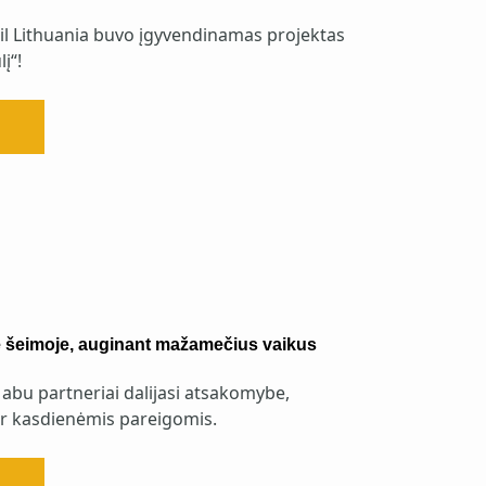
cil Lithuania buvo įgyvendinamas projektas
į“!
ė šeimoje, auginant mažamečius vaikus
e abu partneriai dalijasi atsakomybe,
r kasdienėmis pareigomis.