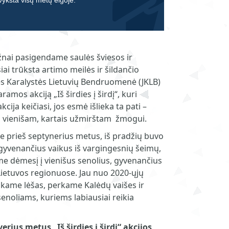
 vyksta visų metų eigoje.
žnai pasigendame saulės šviesos ir
iai trūksta artimo meilės ir šildančio
 Karalystės Lietuvių Bendruomenė (JKLB)
mos akciją „Iš širdies į širdį“, kuri
akcija keičiasi, jos esmė išlieka ta pati –
m, vienišam, kartais užmirštam žmogui.
e prieš septynerius metus, iš pradžių buvo
 gyvenančius vaikus iš vargingesnių šeimų,
me dėmesį į vienišus senolius, gyvenančius
ietuvos regionuose. Jau nuo 2020-ųjų
kame lėšas, perkame Kalėdų vaišes ir
senoliams, kuriems labiausiai reikia
rius metus „Iš širdies į širdį“ akcijos