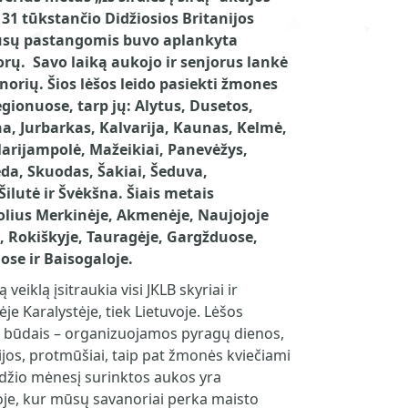
31 tūkstančio Didžiosios Britanijos
mūsų pastangomis buvo aplankyta
orų. Savo laiką aukojo ir senjorus lankė
anorių.
Šios lėšos leido pasiekti žmones
egionuose, tarp jų: Alytus, Dusetos,
na, Jurbarkas, Kalvarija, Kaunas, Kelmė,
Marijampolė, Mažeikiai, Panevėžys,
eda, Skuodas, Šakiai, Šeduva,
Šilutė ir Švėkšna. Šiais metais
lius Merkinėje, Akmenėje, Naujojoje
 Rokiškyje, Tauragėje, Gargžduose,
ose ir Baisogaloje.
 veiklą įsitraukia visi JKLB skyriai ir
ėje Karalystėje, tiek Lietuvoje. Lėšos
s būdais – organizuojamos pyragų dienos,
jos, protmūšiai, taip pat žmonės kviečiami
odžio mėnesį surinktos aukos yra
je, kur mūsų savanoriai perka maisto