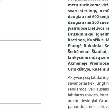
metu surinkome virš 
svarų sterlingų, o 
daugiau nei 600 senj
daugiau nei 200 sav
įvairiuose Lietuvos r
Druskininkai, Ignali
Kretinga, Kupiškis, 
Plungė, Rukainiai, S
Šerkšnėnai, Šiauliai, 
lankysime mūsų seno
Akmenėje, Prienuose,
Grinkiškyje, Raseiniu
Aktyviai į šią labdaringą
savanoriai tiek Jungtin
renkamos įvairiausiai
labdaros mugės, loteri
aukoti tiesiogiai. Gru
panaudojamos Lietuvo