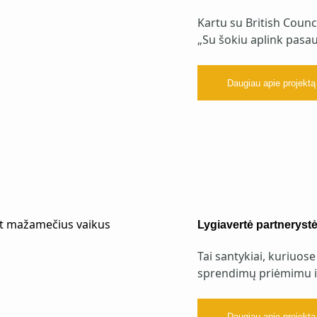
Kartu su British Coun
„Su šokiu aplink pasaul
Daugiau apie projektą
Lygiavertė partneryst
Tai santykiai, kuriuos
sprendimų priėmimu i
Daugiau apie projektą