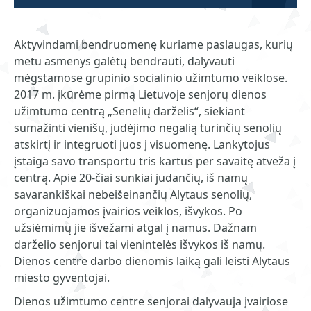
Aktyvindami bendruomenę kuriame paslaugas, kurių
metu asmenys galėtų bendrauti, dalyvauti
mėgstamose grupinio socialinio užimtumo veiklose.
2017 m. įkūrėme pirmą Lietuvoje senjorų dienos
užimtumo centrą „Senelių darželis“, siekiant
sumažinti vienišų, judėjimo negalią turinčių senolių
atskirtį ir integruoti juos į visuomenę. Lankytojus
įstaiga savo transportu tris kartus per savaitę atveža į
centrą. Apie 20-čiai sunkiai judančių, iš namų
savarankiškai nebeišeinančių Alytaus senolių,
organizuojamos įvairios veiklos, išvykos. Po
užsiėmimų jie išvežami atgal į namus. Dažnam
darželio senjorui tai vienintelės išvykos iš namų.
Dienos centre darbo dienomis laiką gali leisti Alytaus
miesto gyventojai.
Dienos užimtumo centre senjorai dalyvauja įvairiose