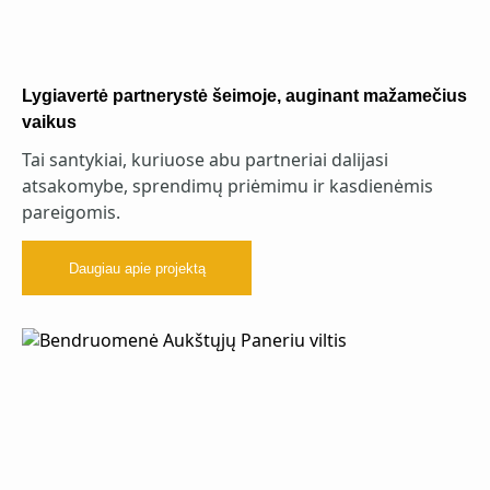
Lygiavertė partnerystė šeimoje, auginant mažamečius
vaikus
Tai santykiai, kuriuose abu partneriai dalijasi
atsakomybe, sprendimų priėmimu ir kasdienėmis
pareigomis.
Daugiau apie projektą