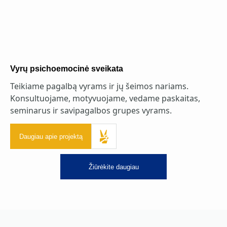
Vyrų psichoemocinė sveikata
Teikiame pagalbą vyrams ir jų šeimos nariams.
Konsultuojame, motyvuojame, vedame paskaitas,
seminarus ir savipagalbos grupes vyrams.
Daugiau apie projektą
Žiūrėkite daugiau