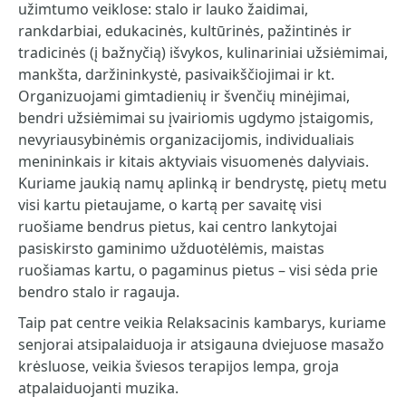
užimtumo veiklose: stalo ir lauko žaidimai,
rankdarbiai, edukacinės, kultūrinės, pažintinės ir
tradicinės (į bažnyčią) išvykos, kulinariniai užsiėmimai,
mankšta, daržininkystė, pasivaikščiojimai ir kt.
Organizuojami gimtadienių ir švenčių minėjimai,
bendri užsiėmimai su įvairiomis ugdymo įstaigomis,
nevyriausybinėmis organizacijomis, individualiais
menininkais ir kitais aktyviais visuomenės dalyviais.
Kuriame jaukią namų aplinką ir bendrystę, pietų metu
visi kartu pietaujame, o kartą per savaitę visi
ruošiame bendrus pietus, kai centro lankytojai
pasiskirsto gaminimo užduotėlėmis, maistas
ruošiamas kartu, o pagaminus pietus – visi sėda prie
bendro stalo ir ragauja.
Taip pat centre veikia Relaksacinis kambarys, kuriame
senjorai atsipalaiduoja ir atsigauna dviejuose masažo
krėsluose, veikia šviesos terapijos lempa, groja
atpalaiduojanti muzika.