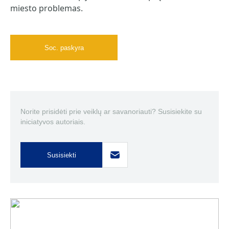
miesto problemas.
Soc. paskyra
Norite prisidėti prie veiklų ar savanoriauti? Susisiekite su
iniciatyvos autoriais.
Susisiekti