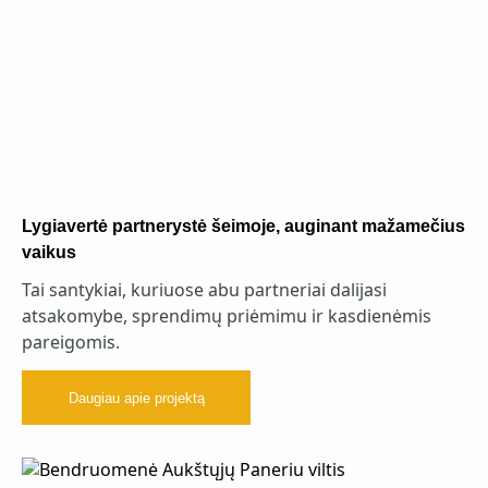
Lygiavertė partnerystė šeimoje, auginant mažamečius
vaikus
Tai santykiai, kuriuose abu partneriai dalijasi
atsakomybe, sprendimų priėmimu ir kasdienėmis
pareigomis.
Daugiau apie projektą