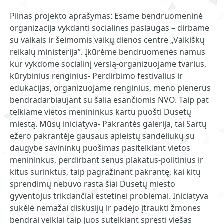
Pilnas projekto aprašymas: Esame bendruomeninė
organizacija vykdanti socialines paslaugas – dirbame
su vaikais ir šeimomis vaikų dienos centre „Vaikiškų
reikalų ministerija”. Įkūrėme bendruomenės namus
kur vykdome socialinį verslą-organizuojame tvarius,
kūrybinius renginius- Perdirbimo festivalius ir
edukacijas, organizuojame renginius, meno plenerus
bendradarbiaujant su šalia esančiomis NVO. Taip pat
telkiame vietos menininkus kartu puošti Dusetų
miestą. Mūsų iniciatyva- Pakrantės galerija, tai Sartų
ežero pakrantėje gausaus apleistų sandėliukų su
daugybe savininkų puošimas pasitelkiant vietos
menininkus, perdirbant senus plakatus-politinius ir
kitus surinktus, taip pagražinant pakrantę, kai kitų
sprendimų nebuvo rasta šiai Dusetų miesto
gyventojus trikdančiai estetinei problemai. Iniciatyva
sukėlė nemažai diskusijų ir padėjo įtraukti žmones
bendrai veiklai taip juos sutelkiant spręsti viešas