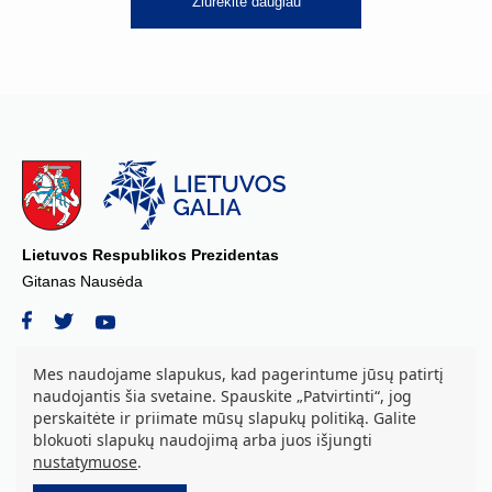
Žiūrėkite daugiau
Lietuvos Respublikos Prezidentas
Gitanas Nausėda
Mes naudojame slapukus, kad pagerintume jūsų patirtį
naudojantis šia svetaine. Spauskite „Patvirtinti“, jog
© 2026 Lietuvos Respublikos Prezidento kanceliarija, biudžetinė įstaiga.
perskaitėte ir priimate mūsų slapukų politiką. Galite
Visos teisės saugomos.
blokuoti slapukų naudojimą arba juos išjungti
S. Daukanto a. 3, LT-01122 Vilnius tel. +37069842639, el. paštas:
nustatymuose
.
aurika.grozova@prezidentas.lt
Duomenys kaupiami ir saugomi Juridinių asmenų registre. Juridinio