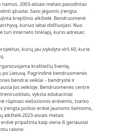
namus. 2003-aisiais metais pasodintas
dinti ąžuolai. Savo jėgomis įrengta
naujinta krepšinio aikštelė. Bendruomenė
 archyvą, kuriuo labai didžiuojasi. Nuo
uri interneto tinklapį, kurio adresas:
ektus, kurių jau įvykdyta virš 60, kurie
dų.
rganizuojama kraštiečių šventę,
s po Lietuvą. Pagrindinė bendruomenės
ones bendrai veiklai – bendrystė ir
iausia jos veikloje. Bendruomenės centre
treniruokliais, vyksta edukaciniai
ė rūpinasi viešosiomis erdvėmis, tvarko
ais įrengta poilsio erdvė jaunoms šeimoms,
ų aikštelė.2023-aisiais metais
rdvė pripažinta kaip viena iš geriausiai
ntų rajone.