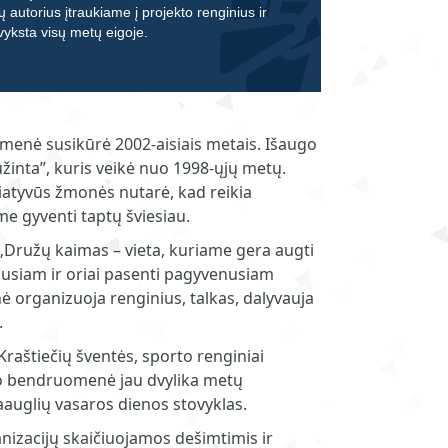
ų autorius įtraukiame į projekto renginius ir
 vyksta visų metų eigoje.
enė susikūrė 2002-aisiais metais. Išaugo
užinta”, kuris veikė nuo 1998-ųjų metų.
iatyvūs žmonės nutarė, kad reikia
me gyventi taptų šviesiau.
„Družų kaimas – vieta, kuriame gera augti
usiam ir oriai pasenti pagyvenusiam
organizuoja renginius, talkas, dalyvauja
.
Kraštiečių šventės, sporto renginiai
o bendruomenė jau dvylika metų
aauglių vasaros dienos stovyklas.
anizacijų skaičiuojamos dešimtimis ir