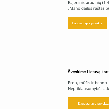
Rajoninis pradinių (1-
„Mano dailus raštas p
Daugiau apie projektą
Švęskime Lietuvą kart
Protų mūšis ir bendru
Nepriklausomybės atk
Daugiau apie projektą