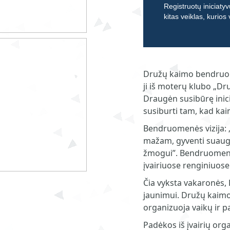
Registruotų iniciatyv
kitas veiklas, kurios
Družų kaimo bendruom
ji iš moterų klubo „Dr
Draugėn susibūrę inic
susiburti tam, kad kai
Bendruomenės vizija: 
mažam, gyventi suaug
žmogui”. Bendruomenė 
įvairiuose renginiuose
Čia vyksta vakaronės, 
jaunimui. Družų kaim
organizuoja vaikų ir p
Padėkos iš įvairių org