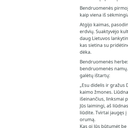
Bendruomenės pirmoji
kaip viena iš sėkmingi
Atgijo kaimas, pasodin
erdvių. Suaktyvėjo kul
daug Lietuvos lankytin
kas sietina su pridėti
dėka.
Bendruomenės herbe: ą
bendruomenės namų. O
galėtų ištartų:
„Esu didelis ir gražus 
kaimo žmones. Liūdnai
išeinančius, linksmai p
Jūs laimingi, aš liūdnas
liūdite. Tvirtai įaugęs
orumą.
Kas gi Jūs būtumėt be