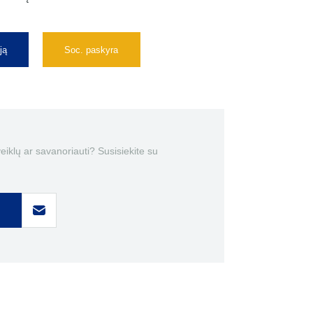
ją
Soc. paskyra
 veiklų ar savanoriauti? Susisiekite su