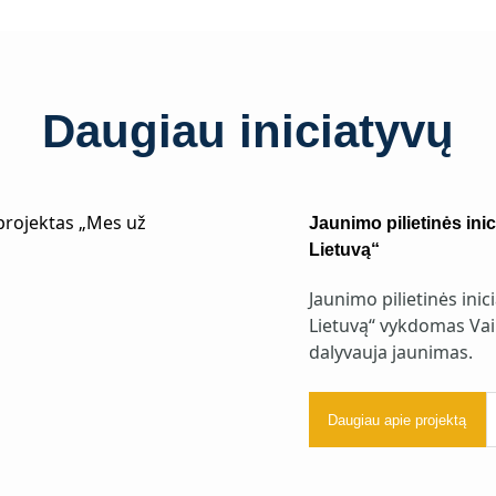
Daugiau iniciatyvų
Jaunimo pilietinės ini
Lietuvą“
Jaunimo pilietinės ini
Lietuvą“ vykdomas Vai
dalyvauja jaunimas.
Daugiau apie projektą