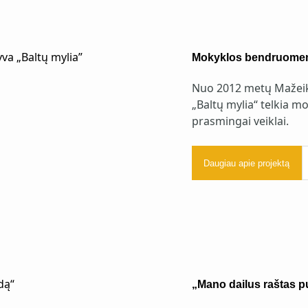
Mokyklos bendruomenę 
Nuo 2012 metų Mažeiki
„Baltų mylia“ telkia 
prasmingai veiklai.
Daugiau apie projektą
„Mano dailus raštas p