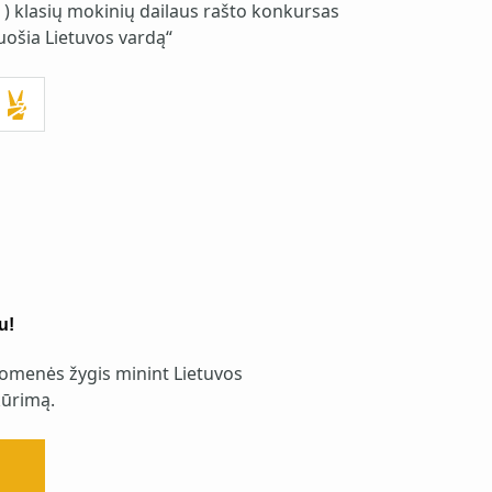
4 ) klasių mokinių dailaus rašto konkursas
uošia Lietuvos vardą“
u!
omenės žygis minint Lietuvos
ūrimą.