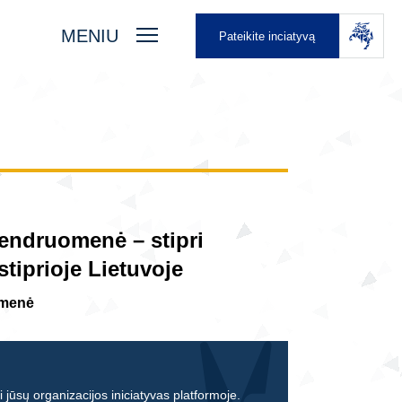
MENIU
Pateikite inciatyvą
endruomenė – stipri
iprioje Lietuvoje
omenė
 jūsų organizacijos iniciatyvas platformoje.