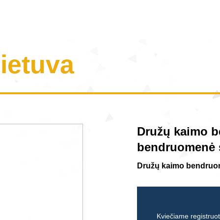
Lietuva
Družų kaimo b
bendruomenė st
Družų kaimo bendru
Kviečiame registruoti