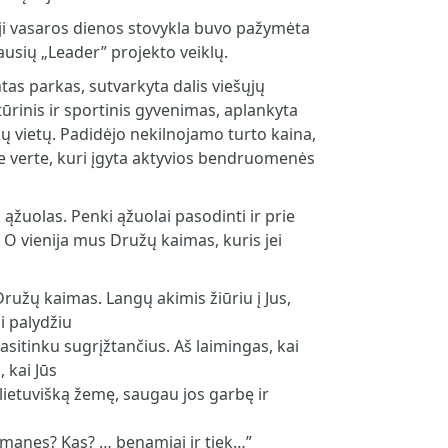
 vasaros dienos stovykla buvo pažymėta
ausių „Leader” projekto veiklų.
tas parkas, sutvarkyta dalis viešųjų
tūrinis ir sportinis gyvenimas, aplankyta
ų vietų. Padidėjo nekilnojamo turto kaina,
ne verte, kuri įgyta aktyvios bendruomenės
žuolas. Penki ąžuolai pasodinti ir prie
 vienija mus Družų kaimas, kuris jei
Družų kaimas. Langų akimis žiūriu į Jus,
 palydžiu
asitinku sugrįžtančius. Aš laimingas, kai
, kai Jūs
 į lietuvišką žemę, saugau jos garbę ir
 manęs? Kas? … benamiai ir tiek…”