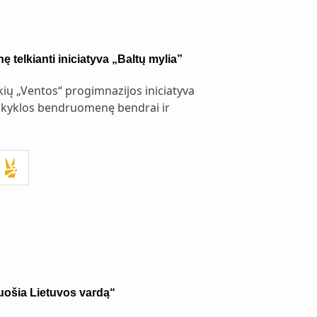
telkianti iniciatyva „Baltų mylia”
ų „Ventos“ progimnazijos iniciatyva
mokyklos bendruomenę bendrai ir
uošia Lietuvos vardą“