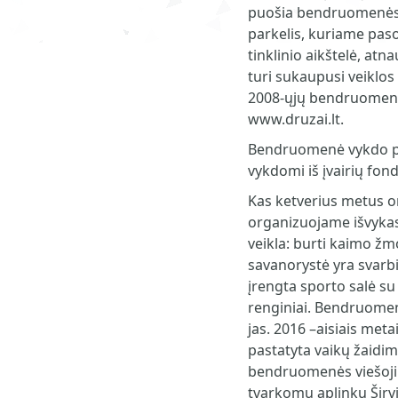
puošia bendruomenės 
parkelis, kuriame paso
tinklinio aikštelė, at
turi sukaupusi veiklos
2008-ųjų bendruomenė t
www.druzai.lt.
Bendruomenė vykdo proj
vykdomi iš įvairių fon
Kas ketverius metus o
organizuojame išvyka
veikla: burti kaimo žm
savanorystė yra svarb
įrengta sporto salė su 
renginiai. Bendruomen
jas. 2016 –aisiais met
pastatyta vaikų žaidim
bendruomenės viešoji e
tvarkomų aplinkų Širvi