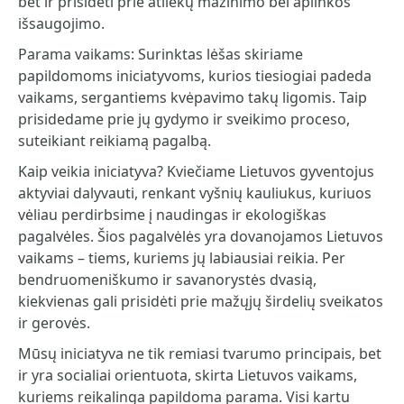
bet ir prisidėti prie atliekų mažinimo bei aplinkos
išsaugojimo.
Parama vaikams: Surinktas lėšas skiriame
papildomoms iniciatyvoms, kurios tiesiogiai padeda
vaikams, sergantiems kvėpavimo takų ligomis. Taip
prisidedame prie jų gydymo ir sveikimo proceso,
suteikiant reikiamą pagalbą.
Kaip veikia iniciatyva? Kviečiame Lietuvos gyventojus
aktyviai dalyvauti, renkant vyšnių kauliukus, kuriuos
vėliau perdirbsime į naudingas ir ekologiškas
pagalvėles. Šios pagalvėlės yra dovanojamos Lietuvos
vaikams – tiems, kuriems jų labiausiai reikia. Per
bendruomeniškumo ir savanorystės dvasią,
kiekvienas gali prisidėti prie mažųjų širdelių sveikatos
ir gerovės.
Mūsų iniciatyva ne tik remiasi tvarumo principais, bet
ir yra socialiai orientuota, skirta Lietuvos vaikams,
kuriems reikalinga papildoma parama. Visi kartu