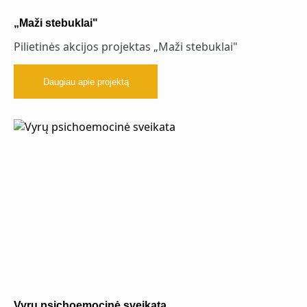
„Maži stebuklai"
Pilietinės akcijos projektas „Maži stebuklai"
Daugiau apie projektą
Vyrų psichoemocinė sveikata