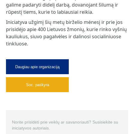
galime padaryti didelį darbą, dovanojant šilumą ir
rūpestį tiems, kurie to labiausiai reikia.
Iniciatyva užgimį šių metų birželio mėnesį ir prie jos
prisidėjo apie 400 Lietuvos žmonių, kurie rinko vyšnių
kauliukus, siuvo pagalvėles ir dalinosi socialiniuose
tinkluose.
Daugiau apie organizaciją
Soc. paskyra
Norite prisidėti prie veiklų ar savanoriauti? Susisiekite su
iniciatyvos autoriais.