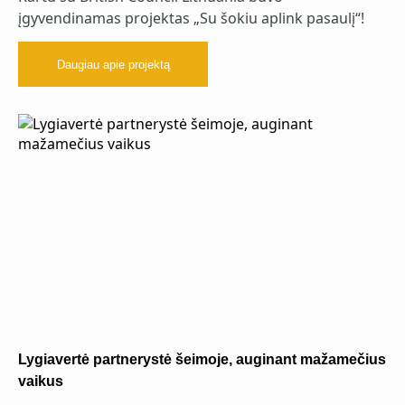
įgyvendinamas projektas „Su šokiu aplink pasaulį“!
Daugiau apie projektą
Lygiavertė partnerystė šeimoje, auginant mažamečius
vaikus