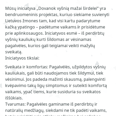
Mūsų iniciatyva „Dovanok vyšnią mažai širdelei“ yra
bendruomeninis projektas, kuriuo siekiame suvienyti
Lietuvos žmones tam, kad visi kartu padarytume
kažką ypatingo – padėtume vaikams ir prisidėtume
prie aplinkosaugos. Iniciatyvos esmė – iš perdirbtų
vyšnių kauliukų kurti šildomas ar vėsinamas
pagalvėles, kurios gali teigiamai veikti mažylių
sveikatą.
Iniciatyvos tikslai:
Sveikata ir komfortas: Pagalvėlės, užpildytos vyšnių
kauliukais, gali būti naudojamos tiek šildymui, tiek
vėsinimui. Jos padeda mažinti skausmą, palengvinti
kvėpavimo takų ligų simptomus ir suteikti komfortą
vaikams, ypač tiems, kurie susiduria su sveikatos
iššūkiais.
Tvarumas: Pagalvėles gaminame iš perdirbtų ir
natūralių medžiagų, siekdami ne tik padėti vaikams,