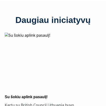
Daugiau iniciatyvų
Su šokiu aplink pasaulį!
Kartu su British Council Lithuania buvo