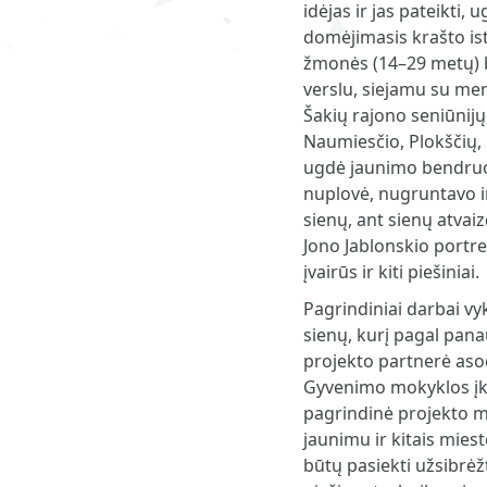
idėjas ir jas pateikti,
domėjimasis krašto is
žmonės (14–29 metų) b
verslu, siejamu su men
Šakių rajono seniūnij
Naumiesčio, Plokščių, L
ugdė jaunimo bendruo
nuplovė, nugruntavo i
sienų, ant sienų atvaiz
Jono Jablonskio portre
įvairūs ir kiti piešiniai.
Pagrindiniai darbai v
sienų, kurį pagal pan
projekto partnerė aso
Gyvenimo mokyklos įkū
pagrindinė projekto m
jaunimu ir kitais miest
būtų pasiekti užsibrėžt