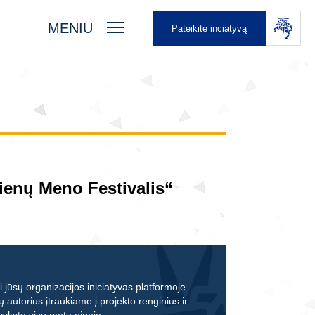
MENIU
Pateikite inciatyvą
enų Meno Festivalis“
 jūsų organizacijos iniciatyvas platformoje.
ų autorius įtraukiame į projekto renginius ir