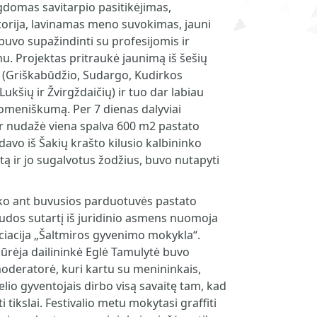
 ugdomas savitarpio pasitikėjimas,
torija, lavinamas meno suvokimas, jauni
uvo supažindinti su profesijomis ir
u. Projektas pritraukė jaunimą iš šešių
ų (Griškabūdžio, Sudargo, Kudirkos
ukšių ir Žvirgždaičių) ir tuo dar labiau
meniškumą. Per 7 dienas dalyviai
r nudažė viena spalva 600 m2 pastato
davo iš Šakių krašto kilusio kalbininko
tą ir jo sugalvotus žodžius, buvo nutapyti
yko ant buvusios parduotuvės pastato
audos sutartį iš juridinio asmens nuomoja
ciacija „Šaltmiros gyvenimo mokykla“.
rėja dailininkė Eglė Tamulytė buvo
oderatorė, kuri kartu su menininkais,
elio gyventojais dirbo visą savaitę tam, kad
i tikslai. Festivalio metu mokytasi graffiti