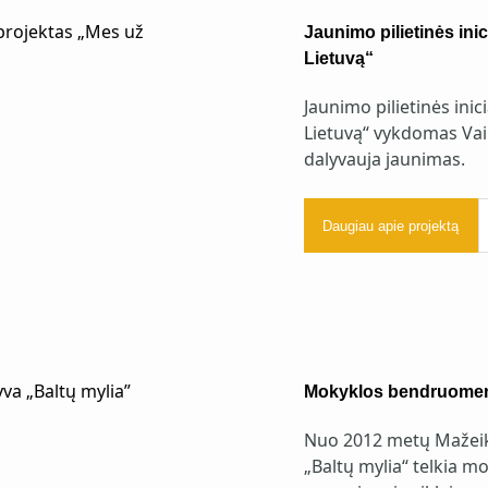
Jaunimo pilietinės ini
Lietuvą“
Jaunimo pilietinės ini
Lietuvą“ vykdomas Vai
dalyvauja jaunimas.
Daugiau apie projektą
Mokyklos bendruomenę 
Nuo 2012 metų Mažeiki
„Baltų mylia“ telkia 