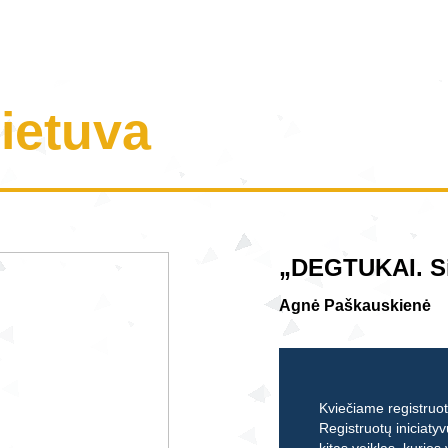
Lietuva
„DEGTUKAI. Si
Agnė Paškauskienė
Kviečiame registruoti
Registruotų iniciatyv