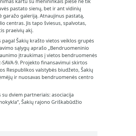
nimas kartu su menininkais piešė ne tik
ės pastato sienų, bet ir ant vidinių
ė garažo galeriją. Atnaujinus pastatą,
o centras. Jis tapo šviesus, spalvotas,
is praeivių akį.
 pagal Šakių krašto vietos veiklos grupės
nsavimo sąlygų aprašo „Bendruomeninio
jaunimo įtraukimas į vietos bendruomenės
2-SAVA-9. Projekto finansavimui skirtos
vos Respublikos valstybės biudžeto, Šakių
 rėmėjų ir nuosavas bendruomenės centro
 su dviem partneriais: asociacija
okykla“, Šakių rajono Griškabūdžio