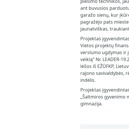
piešimo technikos, jau
ant buvusios parduotuv
garažo sienų, kur įkūr
pagražėjo pats miesteli
jaunatviškas, traukiant
Projektas įgyvendintas
Vietos projektų fina
verslumo ugdymas ir 
veiklą“ Nr. LEADER-19.
lėšos iš EŽŪFKP, Lietu
rajono savivaldybės,
indėlis.
Projektas įgyvendintas
„Šaltmiros gyvenimo m
gimnazija.