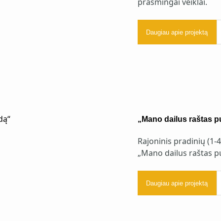
prasmingai veiklai.
Daugiau apie projektą
„Mano dailus raštas p
Rajoninis pradinių (1-
„Mano dailus raštas p
Daugiau apie projektą