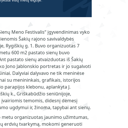
 vyksta visų metų eigoje.
ienų Meno Festivalis“ įgyvendinimas vyko
dienomis Šakių rajono savivaldybės
e, Rygiškių g. 1. Buvo organizuotas 7
o metu 600 m2 pastato sienų buvo
Ant pastato sienų atvaizduotas iš Šakių
ko Jono Jablonskio portretas ir jo sugalvoti
ešiniai. Dalyviai dalyvavo ne tik meninėse
mai su menininkais, grafikais, istorijos
o parapijos klebonu, aplankyta J.
škių k., Griškabūdžio seniūnijoje,
 įvairiomis temomis, didesnį dėmesį
umo ugdymui ir, žinoma, tapybai ant sienų.
o metu organizuotas jaunimo užimtumas,
ešųjų erdvių tvarkymą, mokomi generuoti