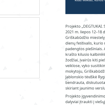
kitas veiklas, kurios
Projekto „DEGTUKAI. S
2021 m. liepos 12–18 
Griškabūdžio miestelyj
dienų festivalis, kuri
padengtos piešiniais. 
krašto kilusio kalbinin
žodžiai, įvairūs kiti pi
veiklose, vyko susitiki
mokytoju, Griškabūdži
Jablonskio tėviškė Rygi
bendrauta, diskutuota
skiriant jaunimo versl
Projekto įgyvendinim
dalyviai įtraukti į vi