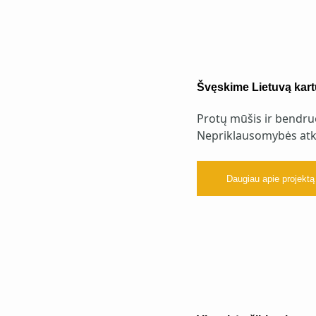
Švęskime Lietuvą kart
Protų mūšis ir bendru
Nepriklausomybės atk
Daugiau apie projektą