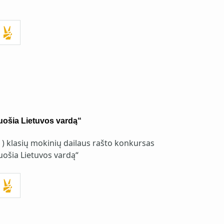
uošia Lietuvos vardą“
4 ) klasių mokinių dailaus rašto konkursas
uošia Lietuvos vardą“