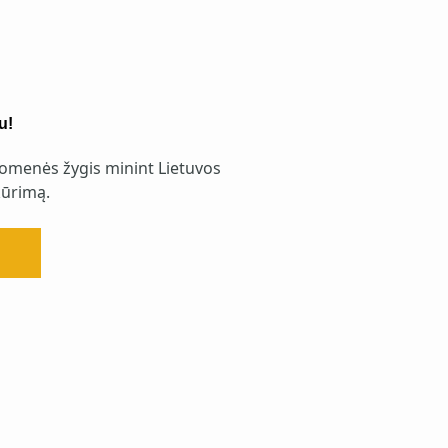
u!
omenės žygis minint Lietuvos
ūrimą.