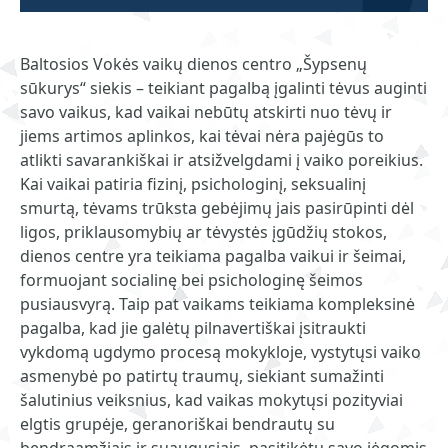
Baltosios Vokės vaikų dienos centro „Šypsenų
sūkurys“ siekis – teikiant pagalbą įgalinti tėvus auginti
savo vaikus, kad vaikai nebūtų atskirti nuo tėvų ir
jiems artimos aplinkos, kai tėvai nėra pajėgūs to
atlikti savarankiškai ir atsižvelgdami į vaiko poreikius.
Kai vaikai patiria fizinį, psichologinį, seksualinį
smurtą, tėvams trūksta gebėjimų jais pasirūpinti dėl
ligos, priklausomybių ar tėvystės įgūdžių stokos,
dienos centre yra teikiama pagalba vaikui ir šeimai,
formuojant socialinę bei psichologinę šeimos
pusiausvyrą. Taip pat vaikams teikiama kompleksinė
pagalba, kad jie galėtų pilnavertiškai įsitraukti
vykdomą ugdymo procesą mokykloje, vystytųsi vaiko
asmenybė po patirtų traumų, siekiant sumažinti
šalutinius veiksnius, kad vaikas mokytųsi pozityviai
elgtis grupėje, geranoriškai bendrautų su