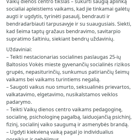
Vaikų dienos centro tikslas – sukurti saugią aplinką
socialiai apleistiems vaikams, kad jie tinkamai galėtų
augti ir ugdytis, tyrinėti pasaulį, bendrauti ir
bendradarbiauti tarpusavyje ir su suaugusiais. Siekti,
kad šeima taptų gražaus bendravimo, savitarpio
supratimo šaltiniu, siekiant bendrų uždavinių.
Uždaviniai:
– Teikti nestacionarias socialines paslaugas 25-ių
Baltosios Vokės mieste gyvenančių socialinės rizikos
grupės, nepasiturinčių, sunkumus patiriančių šeimų
vaikams bei vaikams turintiems negalią.
– Saugoti vaikus nuo smurto, seksualinės prievartos,
valkatavimo, elgetavimo, nusikalstamos veiklos
padarymo.
– Teikti Vaikų dienos centro vaikams pedagoginę,
socialinę, psichologinę pagalbą, laiduojančią psichinį,
fizinį, socialinį vaiko saugumą ir asmenybės brandą.
– Ugdyti kiekvieną vaiką pagal jo individualius
poreikius ir gebėjimus.