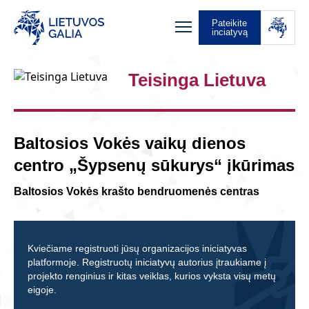
Pateikite
inciatyvą
Teisinga Lietuva
Baltosios Vokės vaikų dienos
centro „Šypsenų sūkurys“ įkūrimas
Baltosios Vokės krašto bendruomenės centras
Kviečiame registruoti jūsų organizacijos iniciatyvas
platformoje. Registruotų iniciatyvų autorius įtraukiame į
projekto renginius ir kitas veiklas, kurios vyksta visų metų
eigoje.