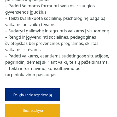
– Padėti šeimoms formuoti sveikos ir saugios
gyvensenos įgūdžius.
– Teikti kvalifikuotą socialinę, psichologinę pagalbą
vaikams bei vaikų tėvams.
– Sudaryti galimybę integruotis vaikams į visuomenę.
– Rengti ir įgyvendinti socialines, pedagogines
švietėjiškas bei prevencines programas, skirtas
vaikams ir tėvams.
– Padėti vaikams, esantiems sudėtingose situacijose,
pagrindinį dėmesį skiriant vaikų teisių pažeidimams.
– Teikti informavimo, konsultavimo bei
tarpininkavimo paslaugas.
Daugiau apie organizaciją
Soc. paskyra