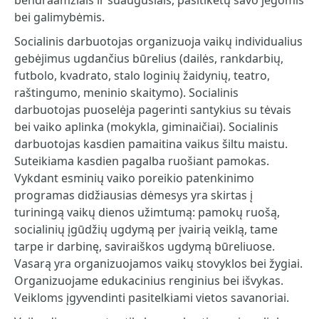
bendraamžiais ir suaugusiais, pasitikėtų savo jėgomis
bei galimybėmis.
Socialinis darbuotojas organizuoja vaikų individualius
gebėjimus ugdančius būrelius (dailės, rankdarbių,
futbolo, kvadrato, stalo loginių žaidynių, teatro,
raštingumo, meninio skaitymo). Socialinis
darbuotojas puoselėja pagerinti santykius su tėvais
bei vaiko aplinka (mokykla, giminaičiai). Socialinis
darbuotojas kasdien pamaitina vaikus šiltu maistu.
Suteikiama kasdien pagalba ruošiant pamokas.
Vykdant esminių vaiko poreikio patenkinimo
programas didžiausias dėmesys yra skirtas į
turiningą vaikų dienos užimtumą: pamokų ruošą,
socialinių įgūdžių ugdymą per įvairią veiklą, tame
tarpe ir darbinę, saviraiškos ugdymą būreliuose.
Vasarą yra organizuojamos vaikų stovyklos bei žygiai.
Organizuojame edukacinius renginius bei išvykas.
Veikloms įgyvendinti pasitelkiami vietos savanoriai.