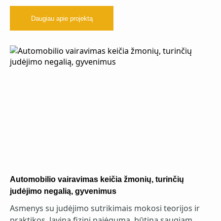
Daugiau apie projektą
Automobilio vairavimas keičia žmonių, turinčių
judėjimo negalią, gyvenimus
Asmenys su judėjimo sutrikimais mokosi teorijos ir
praktikos, lavina fizinį pajėgumą, būtiną saugiam