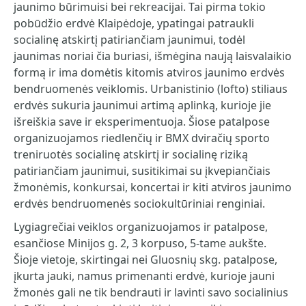
jaunimo būrimuisi bei rekreacijai. Tai pirma tokio
pobūdžio erdvė Klaipėdoje, ypatingai patraukli
socialinę atskirtį patiriančiam jaunimui, todėl
jaunimas noriai čia buriasi, išmėgina naują laisvalaikio
formą ir ima domėtis kitomis atviros jaunimo erdvės
bendruomenės veiklomis. Urbanistinio (lofto) stiliaus
erdvės sukuria jaunimui artimą aplinką, kurioje jie
išreiškia save ir eksperimentuoja. Šiose patalpose
organizuojamos riedlenčių ir BMX dviračių sporto
treniruotės socialinę atskirtį ir socialinę riziką
patiriančiam jaunimui, susitikimai su įkvepiančiais
žmonėmis, konkursai, koncertai ir kiti atviros jaunimo
erdvės bendruomenės sociokultūriniai renginiai.
Lygiagrečiai veiklos organizuojamos ir patalpose,
esančiose Minijos g. 2, 3 korpuso, 5-tame aukšte.
Šioje vietoje, skirtingai nei Gluosnių skg. patalpose,
įkurta jauki, namus primenanti erdvė, kurioje jauni
žmonės gali ne tik bendrauti ir lavinti savo socialinius