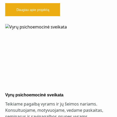
Daugiau apie projektą
Vyrų psichoemocinė sveikata
Teikiame pagalbą vyrams ir jų šeimos nariams.
Konsultuojame, motyvuojame, vedame paskaitas,
seminarus ir savipagalbos grupes vyrams.