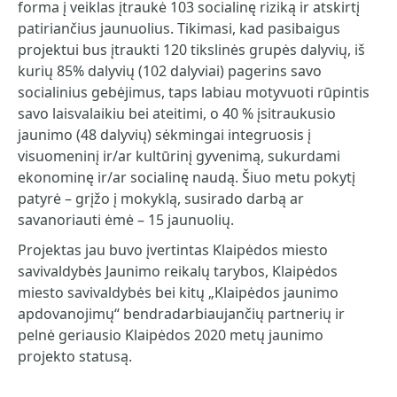
forma į veiklas įtraukė 103 socialinę riziką ir atskirtį
patiriančius jaunuolius. Tikimasi, kad pasibaigus
projektui bus įtraukti 120 tikslinės grupės dalyvių, iš
kurių 85% dalyvių (102 dalyviai) pagerins savo
socialinius gebėjimus, taps labiau motyvuoti rūpintis
savo laisvalaikiu bei ateitimi, o 40 % įsitraukusio
jaunimo (48 dalyvių) sėkmingai integruosis į
visuomeninį ir/ar kultūrinį gyvenimą, sukurdami
ekonominę ir/ar socialinę naudą. Šiuo metu pokytį
patyrė – grįžo į mokyklą, susirado darbą ar
savanoriauti ėmė – 15 jaunuolių.
Projektas jau buvo įvertintas Klaipėdos miesto
savivaldybės Jaunimo reikalų tarybos, Klaipėdos
miesto savivaldybės bei kitų „Klaipėdos jaunimo
apdovanojimų“ bendradarbiaujančių partnerių ir
pelnė geriausio Klaipėdos 2020 metų jaunimo
projekto statusą.