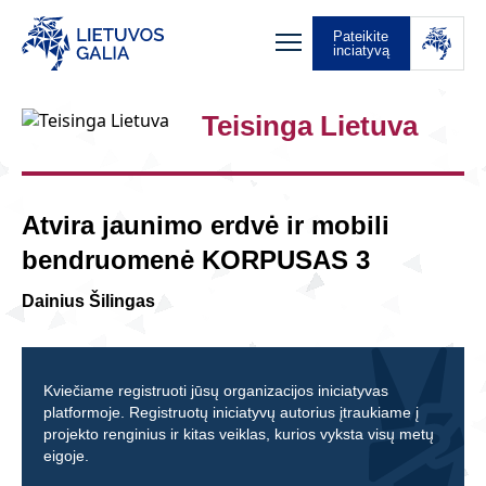
Pateikite
inciatyvą
Teisinga Lietuva
Atvira jaunimo erdvė ir mobili
bendruomenė KORPUSAS 3
Dainius Šilingas
Kviečiame registruoti jūsų organizacijos iniciatyvas
platformoje. Registruotų iniciatyvų autorius įtraukiame į
projekto renginius ir kitas veiklas, kurios vyksta visų metų
eigoje.