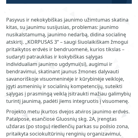
Pasyvus ir nekokybiškas jaunimo užimtumas skatina
kitas, su jaunimu susijusias, problemas: jaunimo
nusikalstamumą, jaunimo nedarbą, didina socialinę
atskirtį. ,,KORPUSAS 3“ – saugi šiuolaikiškam žmogui
pritaikytos erdvės ir bendruomenė, kurios tikslas –
sudaryti patrauklias ir kokybiškas sąlygas
individualiam jaunimo ugdymui(si), augimui ir
bendravimui, skatinant jaunus žmones dalyvauti
savanoriškoje visuomeninėje ir kūrybinėje veikloje,
įgyti asmeninių ir socialinių kompetencijų, suteikti
sąlygas į prasmingą veiklą įsitraukti mažiau galimybių
turintį jaunimą, padėti jiems integruotis į visuomenę.
Projekto metu įkurtos dvejos atviros jaunimo erdvės.
Patalpose, esančiose Gluosnių skg. 2A, įrengtas
uždaras (po stogu) riedlenčių parkas su poilsio zona,
pritaikyta sociokultūrinių renginių organizavimui,