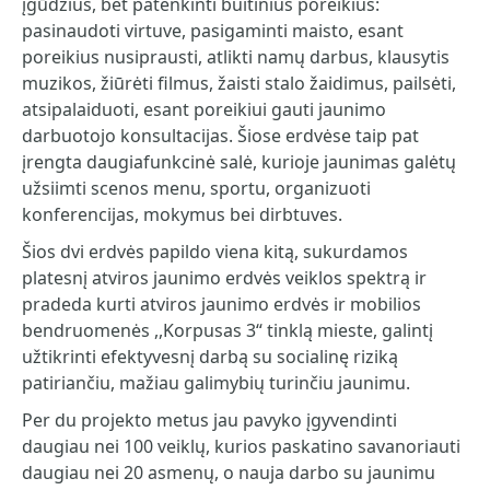
įgūdžius, bet patenkinti buitinius poreikius:
pasinaudoti virtuve, pasigaminti maisto, esant
poreikius nusiprausti, atlikti namų darbus, klausytis
muzikos, žiūrėti filmus, žaisti stalo žaidimus, pailsėti,
atsipalaiduoti, esant poreikiui gauti jaunimo
darbuotojo konsultacijas. Šiose erdvėse taip pat
įrengta daugiafunkcinė salė, kurioje jaunimas galėtų
užsiimti scenos menu, sportu, organizuoti
konferencijas, mokymus bei dirbtuves.
Šios dvi erdvės papildo viena kitą, sukurdamos
platesnį atviros jaunimo erdvės veiklos spektrą ir
pradeda kurti atviros jaunimo erdvės ir mobilios
bendruomenės ,,Korpusas 3“ tinklą mieste, galintį
užtikrinti efektyvesnį darbą su socialinę riziką
patiriančiu, mažiau galimybių turinčiu jaunimu.
Per du projekto metus jau pavyko įgyvendinti
daugiau nei 100 veiklų, kurios paskatino savanoriauti
daugiau nei 20 asmenų, o nauja darbo su jaunimu