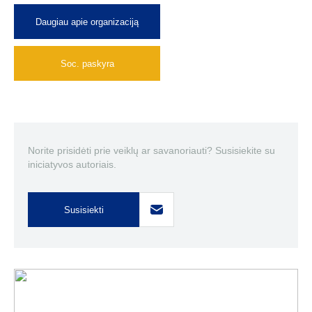
Daugiau apie organizaciją
Soc. paskyra
Norite prisidėti prie veiklų ar savanoriauti? Susisiekite su
iniciatyvos autoriais.
Susisiekti