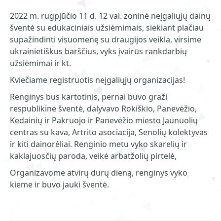
2022 m. rugpjūčio 11 d. 12 val. zoninė neįgaliųjų dainų
šventė su edukaciniais užsiėmimais, siekiant plačiau
supažindinti visuomenę su draugijos veikla, virsime
ukrainietiškus barščius, vyks įvairūs rankdarbių
užsiėmimai ir kt.
Kviečiame registruotis neįgaliųjų organizacijas!
Renginys bus kartotinis, pernai buvo graži
respublikinė šventė, dalyvavo Rokiškio, Panevėžio,
Kedainių ir Pakruojo ir Panevėžio miesto Jaunuolių
centras su kava, Artrito asociacija, Senolių kolektyvas
ir kiti dainorėliai. Renginio metu vyko skarelių ir
kaklajuosčių paroda, veikė arbatžolių pirtelė,
Organizavome atvirų durų dieną, renginys vyko
kieme ir buvo jauki šventė.