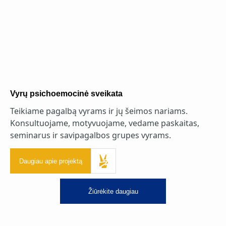
Vyrų psichoemocinė sveikata
Teikiame pagalbą vyrams ir jų šeimos nariams.
Konsultuojame, motyvuojame, vedame paskaitas,
seminarus ir savipagalbos grupes vyrams.
Daugiau apie projektą
Žiūrėkite daugiau