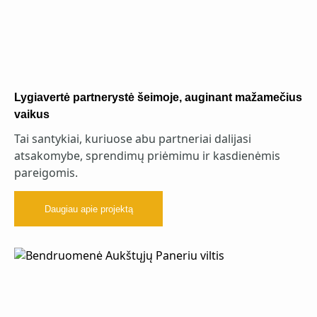
Lygiavertė partnerystė šeimoje, auginant mažamečius
vaikus
Tai santykiai, kuriuose abu partneriai dalijasi
atsakomybe, sprendimų priėmimu ir kasdienėmis
pareigomis.
Daugiau apie projektą