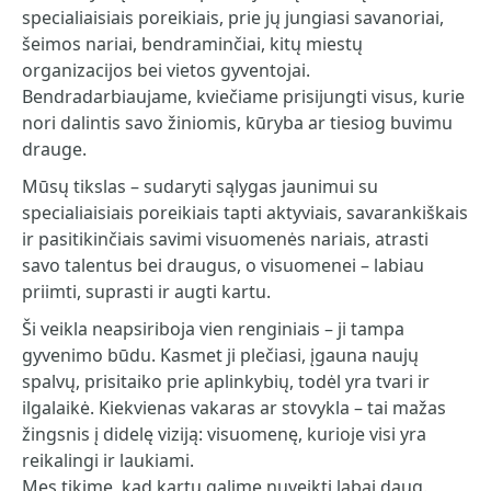
specialiaisiais poreikiais, prie jų jungiasi savanoriai,
šeimos nariai, bendraminčiai, kitų miestų
organizacijos bei vietos gyventojai.
Bendradarbiaujame, kviečiame prisijungti visus, kurie
nori dalintis savo žiniomis, kūryba ar tiesiog buvimu
drauge.
Mūsų tikslas – sudaryti sąlygas jaunimui su
specialiaisiais poreikiais tapti aktyviais, savarankiškais
ir pasitikinčiais savimi visuomenės nariais, atrasti
savo talentus bei draugus, o visuomenei – labiau
priimti, suprasti ir augti kartu.
Ši veikla neapsiriboja vien renginiais – ji tampa
gyvenimo būdu. Kasmet ji plečiasi, įgauna naujų
spalvų, prisitaiko prie aplinkybių, todėl yra tvari ir
ilgalaikė. Kiekvienas vakaras ar stovykla – tai mažas
žingsnis į didelę viziją: visuomenę, kurioje visi yra
reikalingi ir laukiami.
Mes tikime, kad kartu galime nuveikti labai daug.