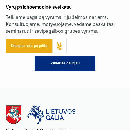
Vyrų psichoemocinė sveikata
Teikiame pagalbą vyrams ir jų šeimos nariams.
Konsultuojame, motyvuojame, vedame paskaitas,
seminarus ir savipagalbos grupes vyrams.
Daugiau apie projektą
Žiūrėkite daugiau