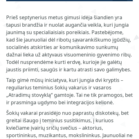
Prieš septynerius metus gimusi idėja šiandien yra
tapusi brandžia ir nuolat augančia veikla, kuri jungia
jaunimą su specialiaisiais poreikiais. Pastebėjome,
kad šie jaunuoliai dėl ribotų savarankiškumo įgūdžių,
socialinės atskirties ar komunikavimo sunkumų
dažnai lieka už aktyvaus visuomeninio gyvenimo ribų.
Todėl nusprendėme kurti erdvę, kurioje jie galėtų
jaustis priimti, saugūs ir kartu atrasti savo galimybes.
Taip gimė mūsų iniciatyva, kuri jungia dvi kryptis –
reguliarius teminius šokių vakarus ir vasaros
„Atradimų stovyklą“ gamtoje. Tai ne tik pramogos, bet
ir prasminga ugdymo bei integracijos kelionė.
Šokių vakarai prasidėjo nuo paprastų diskotekų, bet
greitai išaugo į teminius susitikimus, į kuriuos
kviečiame įvairių sričių svečius – aktorius,
sportininkus, muzikantus, mokslininkus. Jaunuoliai ne