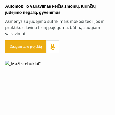
Automobilio vairavimas keičia žmonių, turinčių
judėjimo negalią, gyvenimus
Asmenys su judėjimo sutrikimais mokosi teorijos ir
praktikos, lavina fizinį pajėgumą, būtiną saugiam
vairavimui.
Daugiau apie projektą