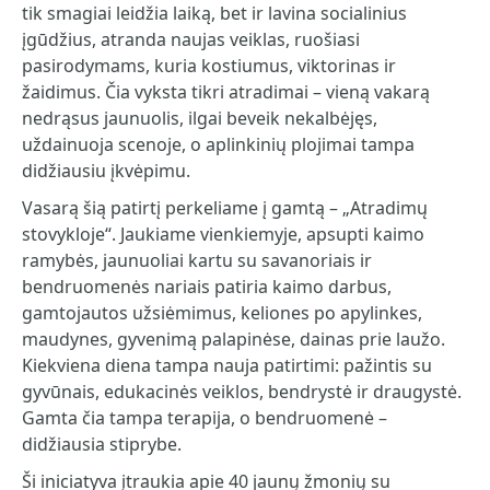
tik smagiai leidžia laiką, bet ir lavina socialinius
įgūdžius, atranda naujas veiklas, ruošiasi
pasirodymams, kuria kostiumus, viktorinas ir
žaidimus. Čia vyksta tikri atradimai – vieną vakarą
nedrąsus jaunuolis, ilgai beveik nekalbėjęs,
uždainuoja scenoje, o aplinkinių plojimai tampa
didžiausiu įkvėpimu.
Vasarą šią patirtį perkeliame į gamtą – „Atradimų
stovykloje“. Jaukiame vienkiemyje, apsupti kaimo
ramybės, jaunuoliai kartu su savanoriais ir
bendruomenės nariais patiria kaimo darbus,
gamtojautos užsiėmimus, keliones po apylinkes,
maudynes, gyvenimą palapinėse, dainas prie laužo.
Kiekviena diena tampa nauja patirtimi: pažintis su
gyvūnais, edukacinės veiklos, bendrystė ir draugystė.
Gamta čia tampa terapija, o bendruomenė –
didžiausia stiprybe.
Ši iniciatyva įtraukia apie 40 jaunų žmonių su