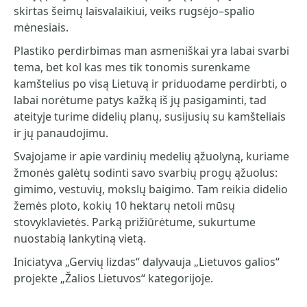
skirtas šeimų laisvalaikiui, veiks rugsėjo–spalio
mėnesiais.
Plastiko perdirbimas man asmeniškai yra labai svarbi
tema, bet kol kas mes tik tonomis surenkame
kamštelius po visą Lietuvą ir priduodame perdirbti, o
labai norėtume patys kažką iš jų pasigaminti, tad
ateityje turime didelių planų, susijusių su kamšteliais
ir jų panaudojimu.
Svajojame ir apie vardinių medelių ąžuolyną, kuriame
žmonės galėtų sodinti savo svarbių progų ąžuolus:
gimimo, vestuvių, mokslų baigimo. Tam reikia didelio
žemės ploto, kokių 10 hektarų netoli mūsų
stovyklavietės. Parką prižiūrėtume, sukurtume
nuostabią lankytiną vietą.
Iniciatyva „Gervių lizdas“ dalyvauja „Lietuvos galios“
projekte „Žalios Lietuvos“ kategorijoje.