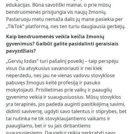
edukacijas. Būna savotiški mainai, o prie mūsų
bendruomenės prisijungia vis naujų žmonių.
Pastaruoju metu nemaža dalis jų mane pasiekia per
„TikTok“ platformą, nes ten turiu daugiausia gerbėjų.
Kaip bendruomenės veikla keičia žmonių
gyvenimus? Galbūt galite pasidalinti geraisiais
pavyzdžiais?
„Gervių lizdas“ turi pašalinį poveikį – taip perspėju
visus čia atvykusius savanoriauti ir nei kiek
neperdedu, nes jau ne vienas vadovu stovyklose
pabuvęs žmogus keitė profesiją ir pasuko
mokytojauti. Prisilietimas prie vaikų ir paauglių
gyvenimo veikia ir suaugusiuosius. Mūsų stovyklos
yra terapinės, jos padeda auginti pasitikėjimą savimi,
didinti savivertę, ugdyti savo talentus ir stiprybes, bet
tai nutinka ne tik stovyklaujantiems vaikams ir
paaugliams, bet ir su jais dirbantiems
suaugusiesiems. Daugeliui reikia perkratyti savo