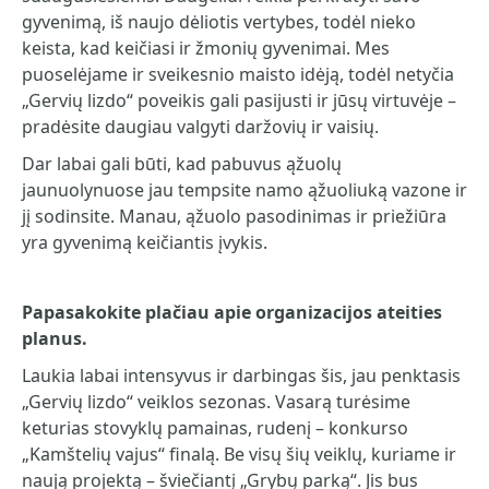
gyvenimą, iš naujo dėliotis vertybes, todėl nieko
keista, kad keičiasi ir žmonių gyvenimai. Mes
puoselėjame ir sveikesnio maisto idėją, todėl netyčia
„Gervių lizdo“ poveikis gali pasijusti ir jūsų virtuvėje –
pradėsite daugiau valgyti daržovių ir vaisių.
Dar labai gali būti, kad pabuvus ąžuolų
jaunuolynuose jau tempsite namo ąžuoliuką vazone ir
jį sodinsite. Manau, ąžuolo pasodinimas ir priežiūra
yra gyvenimą keičiantis įvykis.
Papasakokite plačiau apie organizacijos ateities
planus.
Laukia labai intensyvus ir darbingas šis, jau penktasis
„Gervių lizdo“ veiklos sezonas. Vasarą turėsime
keturias stovyklų pamainas, rudenį – konkurso
„Kamštelių vajus“ finalą. Be visų šių veiklų, kuriame ir
naują projektą – šviečiantį „Grybų parką“. Jis bus