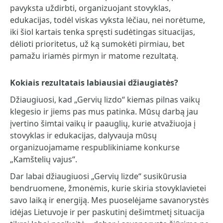
pavyksta uždirbti, organizuojant stovyklas,
edukacijas, todėl viskas vyksta lėčiau, nei norėtume,
iki šiol kartais tenka spręsti sudėtingas situacijas,
dėlioti prioritetus, už ką sumokėti pirmiau, bet
pamažu iriamės pirmyn ir matome rezultatą.
Kokiais rezultatais labiausiai džiaugiatės?
Džiaugiuosi, kad „Gervių lizdo“ kiemas pilnas vaikų
klegesio ir jiems pas mus patinka. Mūsų darbą jau
įvertino šimtai vaikų ir paauglių, kurie atvažiuoja į
stovyklas ir edukacijas, dalyvauja mūsų
organizuojamame respublikiniame konkurse
„Kamštelių vajus“.
Dar labai džiaugiuosi „Gervių lizde“ susikūrusia
bendruomene, žmonėmis, kurie skiria stovyklavietei
savo laiką ir energiją. Mes puoselėjame savanorystės
idėjas Lietuvoje ir per paskutinį dešimtmetį situacija