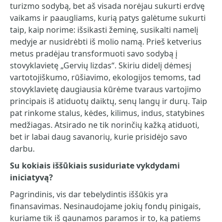
turizmo sodybą, bet aš visada norėjau sukurti erdvę
vaikams ir paaugliams, kurią patys galėtume sukurti
taip, kaip norime: išsikasti žeminę, susikalti namelį
medyje ar nusidrėbti iš molio namą. Prieš ketverius
metus pradėjau transformuoti savo sodybą į
stovyklavietę „Gervių lizdas“. Skiriu didelį dėmesį
vartotojiškumo, rūšiavimo, ekologijos temoms, tad
stovyklavietę daugiausia kūrėme tvaraus vartojimo
principais iš atiduotų daiktų, senų langų ir durų. Taip
pat rinkome stalus, kėdes, kilimus, indus, statybines
medžiagas. Atsirado ne tik norinčių kažką atiduoti,
bet ir labai daug savanorių, kurie prisidėjo savo
darbu.
Su kokiais iššūkiais susiduriate vykdydami
iniciatyvą?
Pagrindinis, vis dar tebelydintis iššūkis yra
finansavimas. Nesinaudojame jokių fondų pinigais,
kuriame tik iš gaunamos paramos ir to, ką patiems