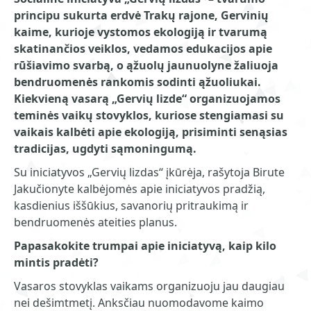
principu sukurta erdvė Trakų rajone, Gervinių
kaime, kurioje vystomos ekologiją ir tvarumą
skatinančios veiklos, vedamos edukacijos apie
rūšiavimo svarbą, o ąžuolų jaunuolyne žaliuoja
bendruomenės rankomis sodinti ąžuoliukai.
Kiekvieną vasarą „Gervių lizde“ organizuojamos
teminės vaikų stovyklos, kuriose stengiamasi su
vaikais kalbėti apie ekologiją, prisiminti senąsias
tradicijas, ugdyti sąmoningumą.
Su iniciatyvos „Gervių lizdas“ įkūrėja, rašytoja Birute
Jakučionyte kalbėjomės apie iniciatyvos pradžią,
kasdienius iššūkius, savanorių pritraukimą ir
bendruomenės ateities planus.
Papasakokite trumpai apie iniciatyvą, kaip kilo
mintis pradėti?
Vasaros stovyklas vaikams organizuoju jau daugiau
nei dešimtmetį. Anksčiau nuomodavome kaimo