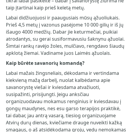
tikrai labai pasikeitė – dabar į savanorystę žiūrima ne
taip įtartinai kaip prieš keletą metų.
Labai didžiuojuosi ir paaugusiais mūsų ąžuoliukais.
Prieš 4,5 metų į vazonus pasėjome 10 000 gilių ir iš jų
išaugo 4000 medžių. Dabar jie keturmečiai, puikiai
atrodantys, su gerai susiformavusiu šaknynu ąžuolai.
Šimtai rankų ravėjo žoles, mulčiavo, rengdavo šiaudų
apklotą žiemai. Vadiname juos Laimės ąžuolais.
Kaip būrėte savanorių komandą?
Labai mažais žingsneliais, dėkodama ir vertindama
kiekvieną mažą darbelį, nuolat kalbėdama apie
savanorystę viešai ir kviesdama atvažiuoti,
susipažinti, prisijungti. Jeigu anksčiau
organizuodavau mokamus renginius ir kviesdavau į
gongų maudynes, nes esu garso terapijos praktikė,
tai dabar, jau antrą vasarą, tiesiog organizuojame
Atvirų durų dienas, kviečiame drauge nuveikti kažką
smagaus, o aš atsidėkodama groju, vedu nemokamas