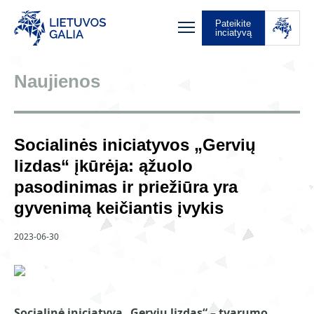
Pateikite
inciatyvą
Naujienos
Socialinės iniciatyvos „Gervių
lizdas“ įkūrėja: ąžuolo
pasodinimas ir priežiūra yra
gyvenimą keičiantis įvykis
2023-06-30
Socialinė iniciatyva „Gervių lizdas“ – tvarumo