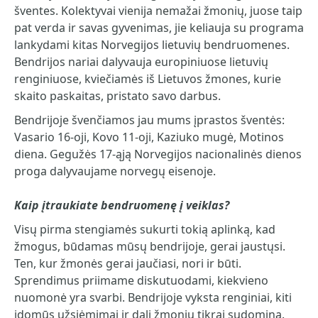
šventes. Kolektyvai vienija nemažai žmonių, juose taip
pat verda ir savas gyvenimas, jie keliauja su programa
lankydami kitas Norvegijos lietuvių bendruomenes.
Bendrijos nariai dalyvauja europiniuose lietuvių
renginiuose, kviečiamės iš Lietuvos žmones, kurie
skaito paskaitas, pristato savo darbus.
Bendrijoje švenčiamos jau mums įprastos šventės:
Vasario 16-oji, Kovo 11-oji, Kaziuko mugė, Motinos
diena. Gegužės 17-ąją Norvegijos nacionalinės dienos
proga dalyvaujame norvegų eisenoje.
Kaip įtraukiate bendruomenę į veiklas?
Visų pirma stengiamės sukurti tokią aplinką, kad
žmogus, būdamas mūsų bendrijoje, gerai jaustųsi.
Ten, kur žmonės gerai jaučiasi, nori ir būti.
Sprendimus priimame diskutuodami, kiekvieno
nuomonė yra svarbi. Bendrijoje vyksta renginiai, kiti
įdomūs užsiėmimai ir dalį žmonių tikrai sudomina.