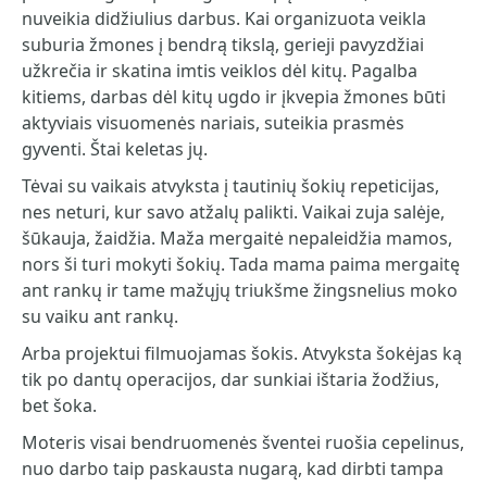
nuveikia didžiulius darbus. Kai organizuota veikla
suburia žmones į bendrą tikslą, gerieji pavyzdžiai
užkrečia ir skatina imtis veiklos dėl kitų. Pagalba
kitiems, darbas dėl kitų ugdo ir įkvepia žmones būti
aktyviais visuomenės nariais, suteikia prasmės
gyventi. Štai keletas jų.
Tėvai su vaikais atvyksta į tautinių šokių repeticijas,
nes neturi, kur savo atžalų palikti. Vaikai zuja salėje,
šūkauja, žaidžia. Maža mergaitė nepaleidžia mamos,
nors ši turi mokyti šokių. Tada mama paima mergaitę
ant rankų ir tame mažųjų triukšme žingsnelius moko
su vaiku ant rankų.
Arba projektui filmuojamas šokis. Atvyksta šokėjas ką
tik po dantų operacijos, dar sunkiai ištaria žodžius,
bet šoka.
Moteris visai bendruomenės šventei ruošia cepelinus,
nuo darbo taip paskausta nugarą, kad dirbti tampa