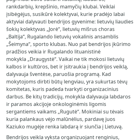
rankdarbių, krepšinio, mamyčių klubai. Veiklai
įsibėgėjus, susikūrė kolektyvai, kurie pradėjo labai
aktyviai dalyvauti bendrijos gyvenime: lietuvių liaudies
šokių kolektyvas „Jorė“, lietuvių mišrus choras
„Baltija“, Rugalando lietuvių vokalinis ansamblis
„Šeimyna“, sporto klubas. Nuo pat bendrijos įkūrimo
pradžios veikia ir Rugalando lituanistinė
mokykla „Draugystė“. Vaikai ne tik mokosi lietuvių
kalbos ir kultūros, bet ir įsitraukia į bendrijos veiklą,
dalyvauja šventėse, paruošia programą. Kad
mokytojoms dirbti būtų lengviau, yra sukurtas tėvų
komitetas, kuris padeda tvarkyti organizacinius
darbus. Be kitų tradicijų, mokykla dalyvauja labdaros
ir paramos akcijoje onkologinėmis ligomis
sergantiems vaikams „Rugutė“. Mokiniai su tėvais
kuria palankaus vėjo malūnėlius, pardavę juos
Kaziuko mugėje renka labdarą ir siunčia į Lietuvą.
Bendrijos veikla vyksta organizuojant renginius,