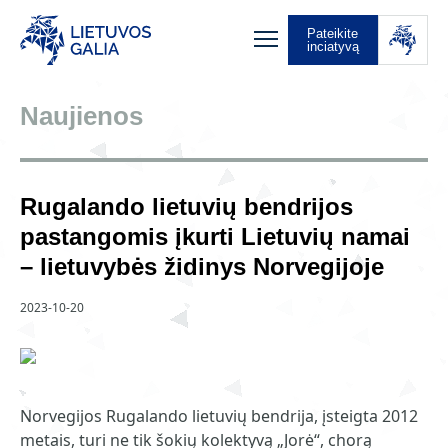
Pateikite
inciatyvą
Naujienos
Rugalando lietuvių bendrijos
pastangomis įkurti Lietuvių namai
– lietuvybės židinys Norvegijoje
2023-10-20
Norvegijos Rugalando lietuvių bendrija, įsteigta 2012
metais, turi ne tik šokių kolektyvą „Jorė“, chorą