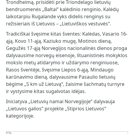
Trondheimą, prisidėti prie Triondelago lietuvių
bendruomenės „Baltai“ kalėdinio renginio. Kalėdų
laikotarpiu Rugalande vyks didelis renginys su
režisieriais iš Lietuvos – „Lietuviškos vestuvės“.
Tradiciškai švęsime kitas šventes: Kalėdas, Vasario 16-
ąją, Kovo 11-ąją, Kaziuko mugę, Motinos dieną,
Gegužės 17-ąją Norvegijos nacionalinės dienos proga
dalyvausime norvegų eisenoje, lituanistinės mokyklos
mokslo metų atidarymo ir uždarymo renginiuose,
Rasos šventėje, švęsime Liepos 6-ąją, Mindaugo
karūnavimo dieną, dalyvausime Pasaulio lietuvių
bėgime „5 km už Lietuvą“, žaisime šachmatų turnyre
ir vystysime kitas sugalvotas idėjas.
Iniciatyva „Lietuvių namai Norvegijoje“ dalyvauja
„Lietuvos galios“ projekte „Stiprios Lietuvos“
kategorijoje.