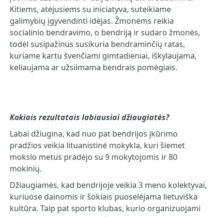
Kitiems, atėjusiems su iniciatyva, suteikiame
galimybių įgyvendinti idėjas. Žmonėms reikia
socialinio bendravimo, o bendriją ir sudaro žmonės,
todėl susipažinus susikuria bendraminčių ratas,
kuriame kartu švenčiami gimtadieniai, iškylaujama,
keliaujama ar užsiimama bendrais pomėgiais.
Kokiais rezultatais labiausiai džiaugiatės?
Labai džiugina, kad nuo pat bendrijos įkūrimo
pradžios veikia lituanistinė mokykla, kuri šiemet
mokslo metus pradėjo su 9 mokytojomis ir 80
mokinių.
Džiaugiamės, kad bendrijoje veikia 3 meno kolektyvai,
kuriuose dainomis ir šokiais puoselėjama lietuviška
kultūra. Taip pat sporto klubas, kurio organizuojami