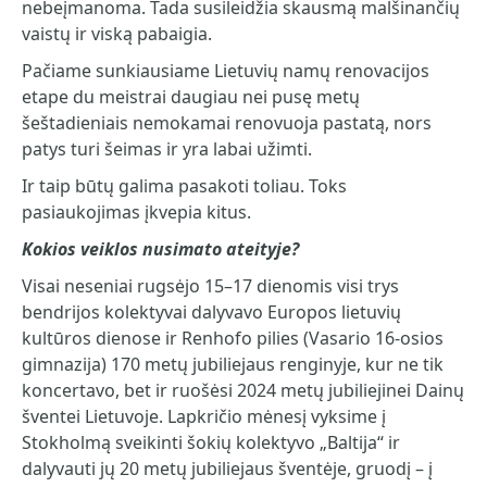
nebeįmanoma. Tada susileidžia skausmą malšinančių
vaistų ir viską pabaigia.
Pačiame sunkiausiame Lietuvių namų renovacijos
etape du meistrai daugiau nei pusę metų
šeštadieniais nemokamai renovuoja pastatą, nors
patys turi šeimas ir yra labai užimti.
Ir taip būtų galima pasakoti toliau. Toks
pasiaukojimas įkvepia kitus.
Kokios veiklos nusimato ateityje?
Visai neseniai rugsėjo 15–17 dienomis visi trys
bendrijos kolektyvai dalyvavo Europos lietuvių
kultūros dienose ir Renhofo pilies (Vasario 16-osios
gimnazija) 170 metų jubiliejaus renginyje, kur ne tik
koncertavo, bet ir ruošėsi 2024 metų jubiliejinei Dainų
šventei Lietuvoje. Lapkričio mėnesį vyksime į
Stokholmą sveikinti šokių kolektyvo „Baltija“ ir
dalyvauti jų 20 metų jubiliejaus šventėje, gruodį – į