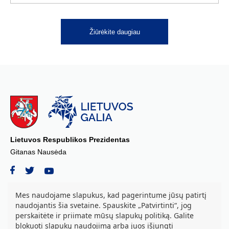
Žiūrėkite daugiau
Lietuvos Respublikos Prezidentas
Gitanas Nausėda
Mes naudojame slapukus, kad pagerintume jūsų patirtį
naudojantis šia svetaine. Spauskite „Patvirtinti“, jog
© 2026 Lietuvos Respublikos Prezidento kanceliarija, biudžetinė įstaiga.
perskaitėte ir priimate mūsų slapukų politiką. Galite
Visos teisės saugomos.
blokuoti slapukų naudojimą arba juos išjungti
S. Daukanto a. 3, LT-01122 Vilnius tel. +37069842639, el. paštas: