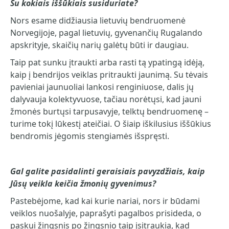
Su kokiais iššūkiais susiduriate?
Nors esame didžiausia lietuvių bendruomenė
Norvegijoje, pagal lietuvių, gyvenančių Rugalando
apskrityje, skaičių narių galėtų būti ir daugiau.
Taip pat sunku įtraukti arba rasti tą ypatingą idėją,
kaip į bendrijos veiklas pritraukti jaunimą. Su tėvais
pavieniai jaunuoliai lankosi renginiuose, dalis jų
dalyvauja kolektyvuose, tačiau norėtųsi, kad jauni
žmonės burtųsi tarpusavyje, telktų bendruomenę –
turime tokį lūkestį ateičiai. O šiaip iškilusius iššūkius
bendromis jėgomis stengiamės išspręsti.
Gal galite pasidalinti geraisiais pavyzdžiais, kaip
Jūsų veikla keičia žmonių gyvenimus?
Pastebėjome, kad kai kurie nariai, nors ir būdami
veiklos nuošalyje, paprašyti pagalbos prisideda, o
paskui žingsnis po žingsnio taip įsitraukia, kad