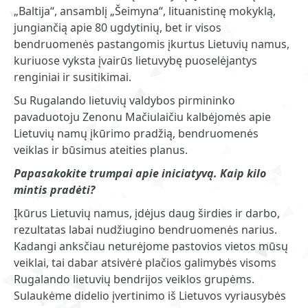
„Baltija“, ansamblį „Šeimyna“, lituanistinę mokyklą,
jungiančią apie 80 ugdytinių, bet ir visos
bendruomenės pastangomis įkurtus Lietuvių namus,
kuriuose vyksta įvairūs lietuvybę puoselėjantys
renginiai ir susitikimai.
Su Rugalando lietuvių valdybos pirmininko
pavaduotoju Zenonu Mačiulaičiu kalbėjomės apie
Lietuvių namų įkūrimo pradžią, bendruomenės
veiklas ir būsimus ateities planus.
Papasakokite trumpai apie iniciatyvą. Kaip kilo
mintis pradėti?
Įkūrus Lietuvių namus, įdėjus daug širdies ir darbo,
rezultatas labai nudžiugino bendruomenės narius.
Kadangi anksčiau neturėjome pastovios vietos mūsų
veiklai, tai dabar atsivėrė plačios galimybės visoms
Rugalando lietuvių bendrijos veiklos grupėms.
Sulaukėme didelio įvertinimo iš Lietuvos vyriausybės