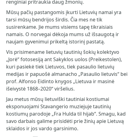
renginiai pritraukia daug žmonių.
Mūsų pačių pastangomis įkurti Lietuvių namai yra
tarsi mūsų bendrijos širdis. Čia mes ne tik
susirenkame. Jie mums visiems tapę tikraisiais
namais. O norvegai dėkoja mums už išsaugotą ir
naujam gyvenimui prikeltą istorinį pastatą.
Vis prisimename lietuvių tautinių šokių kolektyvo
„Jorė“ fotosesiją ant Sakyklos uolos (Preikestolen),
kuri pasiekė tiek Lietuvos, tiek pasaulio lietuvių
medijas ir papuošė almanacho „Pasaulio lietuvis“ bei
prof. Alfonso Eidinto knygos „Lietuva ir masinė
išeivystė 1868–2020“ viršelius.
Jau metus mūsų lietuviški tautiniai kostiumai
eksponuojami Stavangerio muziejuje tautinių
kostiumų parodoje „Fra Hulda til hijab“. Smagu, kad
savo darbais galime prisidėti prie žinių apie Lietuvą
sklaidos ir jos vardo garsinimo.