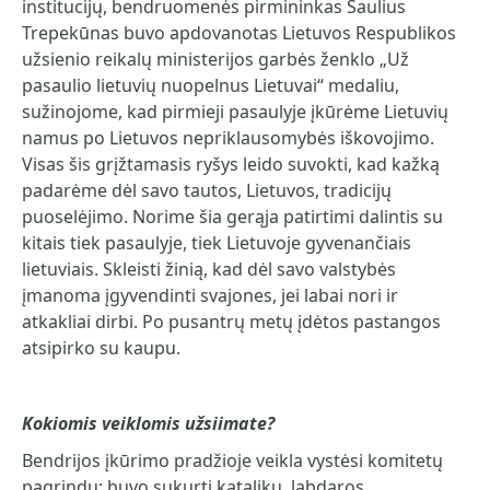
institucijų, bendruomenės pirmininkas Saulius
Trepekūnas buvo apdovanotas Lietuvos Respublikos
užsienio reikalų ministerijos garbės ženklo „Už
pasaulio lietuvių nuopelnus Lietuvai“ medaliu,
sužinojome, kad pirmieji pasaulyje įkūrėme Lietuvių
namus po Lietuvos nepriklausomybės iškovojimo.
Visas šis grįžtamasis ryšys leido suvokti, kad kažką
padarėme dėl savo tautos, Lietuvos, tradicijų
puoselėjimo. Norime šia gerąja patirtimi dalintis su
kitais tiek pasaulyje, tiek Lietuvoje gyvenančiais
lietuviais. Skleisti žinią, kad dėl savo valstybės
įmanoma įgyvendinti svajones, jei labai nori ir
atkakliai dirbi. Po pusantrų metų įdėtos pastangos
atsipirko su kaupu.
Kokiomis veiklomis užsiimate?
Bendrijos įkūrimo pradžioje veikla vystėsi komitetų
pagrindu: buvo sukurti katalikų, labdaros,