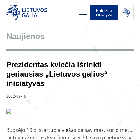
Pateikite
inciatyvą
Naujienos
Prezidentas kviečia išrinkti
geriausias „Lietuvos galios“
iniciatyvas
2022-09-19
Rugsėjo 19 d. startuoja viešas balsavimas, kurio metu
Lietuvos žmonės kviečiami išreikšti savo pilietinę valią