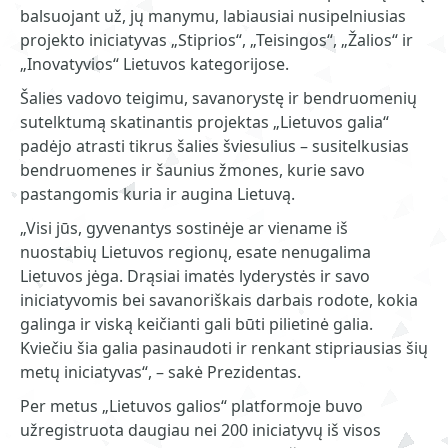
balsuojant už, jų manymu, labiausiai nusipelniusias
projekto iniciatyvas „Stiprios“, „Teisingos“, „Žalios“ ir
„Inovatyvios“ Lietuvos kategorijose.
Šalies vadovo teigimu, savanorystę ir bendruomenių
sutelktumą skatinantis projektas „Lietuvos galia“
padėjo atrasti tikrus šalies šviesulius – susitelkusias
bendruomenes ir šaunius žmones, kurie savo
pastangomis kuria ir augina Lietuvą.
„Visi jūs, gyvenantys sostinėje ar viename iš
nuostabių Lietuvos regionų, esate nenugalima
Lietuvos jėga. Drąsiai imatės lyderystės ir savo
iniciatyvomis bei savanoriškais darbais rodote, kokia
galinga ir viską keičianti gali būti pilietinė galia.
Kviečiu šia galia pasinaudoti ir renkant stipriausias šių
metų iniciatyvas“, – sakė Prezidentas.
Per metus „Lietuvos galios“ platformoje buvo
užregistruota daugiau nei 200 iniciatyvų iš visos