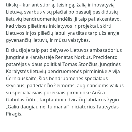
tikslų – kuriant stiprią, teisingą, žalią ir inovatyvią
Lietuvą, svarbus visų plačiai po pasaulį pasklidusių
lietuvių bendruomenių indėlis. Ji taip pat akcentavo,
kad visos pilietinės iniciatyvos ir projektai, skirti
Lietuvos ir jos piliečių labui, yra tiltas tarp užsienyje
gyvenančių lietuvių ir mūsų valstybės.
Diskusijoje taip pat dalyvavo Lietuvos ambasadorius
Jungtinėje Karalystėje Renatas Norkus, Prezidento
patarėjas vidaus politikai Tomas Stončius, Jungtinės
Karalystės lietuvių bendruomenės pirmininkė Alvija
Černiauskaitė, šios bendruomenės specialaus
skyriaus, padedančio šeimoms, auginančioms vaikus
su specialiaisiais poreikiais pirmininkė Aušra
Gabrilavičiūtė, Tarptautinio dviračių labdaros žygio
„Galiu daugiau nei tu manai“ iniciatorius Tautvydas
Piragis.