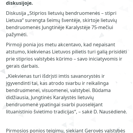
diskusijoje.
Diskusija „Stiprios lietuvių bendruomenės – stipri
Lietuva“ surengta šeimų šventėje, skirtoje lietuvių
bendruomenės Jungtinėje Karalystėje 75-mečiui
pažymėti.
Pirmoji ponia jos metu akcentavo, kad nepaisant
atstumo, kiekvienas Lietuvos pilietis turi galią prisidėti
prie stiprios valstybės kūrimo – savo iniciatyvomis ir
gerais darbais.
„Kiekvienas turi išdrįsti imtis savanorystės ir
įgyvendinti tai, kas atrodo svarbu ir reikalinga
bendruomenei, visuomenei, valstybei. Būdama
didžiausia, Jungtinės Karalystės lietuvių
bendruomenė ypatingai svarbi puoselėjant
lituanistinio švietimo tradicijas“, – sakė D. Nausėdienė.
Pirmosios ponios teigimu, siekiant Gerovės valstybės