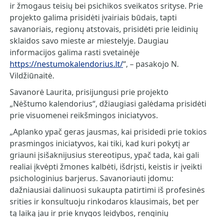
ir žmogaus teisių bei psichikos sveikatos srityse. Prie
projekto galima prisidėti įvairiais būdais, tapti
savanoriais, regionų atstovais, prisidėti prie leidinių
sklaidos savo mieste ar miestelyje. Daugiau
informacijos galima rasti svetainėje
https://nestumokalendorius.lt/
“, – pasakojo N.
Vildžiūnaitė.
Savanorė Laurita, prisijungusi prie projekto
„Nėštumo kalendorius“, džiaugiasi galėdama prisidėti
prie visuomenei reikšmingos iniciatyvos.
„Aplanko ypač geras jausmas, kai prisidedi prie tokios
prasmingos iniciatyvos, kai tiki, kad kuri pokytį ar
griauni įsišaknijusius stereotipus, ypač tada, kai gali
realiai įkvėpti žmones kalbėti, išdrįsti, keistis ir įveikti
psichologinius barjerus. Savanoriauti įdomu:
dažniausiai dalinuosi sukaupta patirtimi iš profesinės
srities ir konsultuoju rinkodaros klausimais, bet per
tą laiką jau ir prie knygos leidybos, renginių