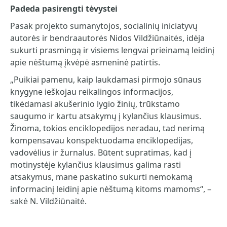
Padeda pasirengti tėvystei
Pasak projekto sumanytojos, socialinių iniciatyvų
autorės ir bendraautorės Nidos Vildžiūnaitės, idėja
sukurti prasmingą ir visiems lengvai prieinamą leidinį
apie nėštumą įkvėpė asmeninė patirtis.
„Puikiai pamenu, kaip laukdamasi pirmojo sūnaus
knygyne ieškojau reikalingos informacijos,
tikėdamasi akušerinio lygio žinių, trūkstamo
saugumo ir kartu atsakymų į kylančius klausimus.
Žinoma, tokios enciklopedijos neradau, tad nerimą
kompensavau konspektuodama enciklopedijas,
vadovėlius ir žurnalus. Būtent supratimas, kad į
motinystėje kylančius klausimus galima rasti
atsakymus, mane paskatino sukurti nemokamą
informacinį leidinį apie nėštumą kitoms mamoms“, –
sakė N. Vildžiūnaitė.