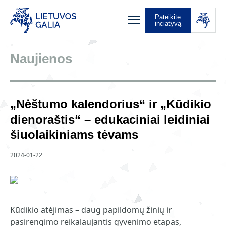
Pateikite
inciatyvą
Naujienos
„Nėštumo kalendorius“ ir „Kūdikio
dienoraštis“ – edukaciniai leidiniai
šiuolaikiniams tėvams
2024-01-22
Kūdikio atėjimas – daug papildomų žinių ir
pasirengimo reikalaujantis gyvenimo etapas,