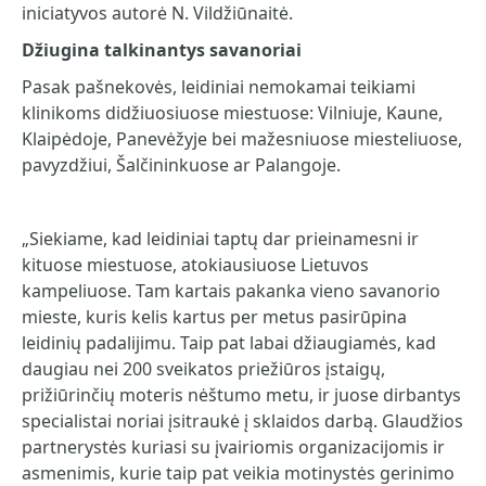
iniciatyvos autorė N. Vildžiūnaitė.
Džiugina talkinantys savanoriai
Pasak pašnekovės, leidiniai nemokamai teikiami
klinikoms didžiuosiuose miestuose: Vilniuje, Kaune,
Klaipėdoje, Panevėžyje bei mažesniuose miesteliuose,
pavyzdžiui, Šalčininkuose ar Palangoje.
„Siekiame, kad leidiniai taptų dar prieinamesni ir
kituose miestuose, atokiausiuose Lietuvos
kampeliuose. Tam kartais pakanka vieno savanorio
mieste, kuris kelis kartus per metus pasirūpina
leidinių padalijimu. Taip pat labai džiaugiamės, kad
daugiau nei 200 sveikatos priežiūros įstaigų,
prižiūrinčių moteris nėštumo metu, ir juose dirbantys
specialistai noriai įsitraukė į sklaidos darbą. Glaudžios
partnerystės kuriasi su įvairiomis organizacijomis ir
asmenimis, kurie taip pat veikia motinystės gerinimo