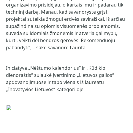
organizavimo prisidėjau, o kartais imu ir padarau tik
techninį darbą. Manau, kad savanoryste grįsti
projektai suteikia žmogui erdvės saviraiškai, iš arčiau
supažindina su opiomis visuomenės problemomis,
suveda su įdomiais žmonėmis ir atveria galimybių
kurti, veikti dėl bendros gerovės. Rekomenduoju
pabandyti“, – sakė savanorė Laurita.
Iniciatyva „Nėštumo kalendorius“ ir „Kūdikio
dienoraštis“ sulaukė įvertinimo „Lietuvos galios“
apdovanojimuose ir tapo vienais iš laureatų
„Inovatyvios Lietuvos“ kategorijoje.