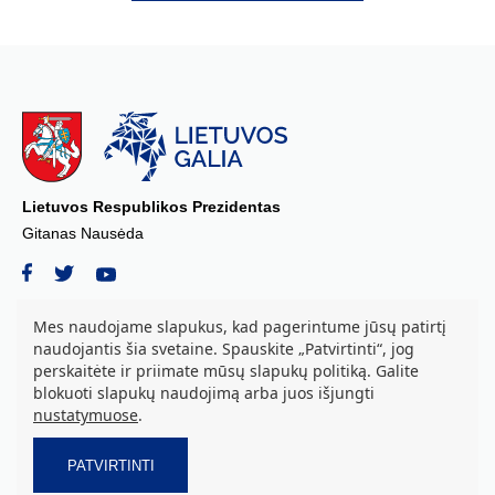
Lietuvos Respublikos Prezidentas
Gitanas Nausėda
Mes naudojame slapukus, kad pagerintume jūsų patirtį
naudojantis šia svetaine. Spauskite „Patvirtinti“, jog
© 2026 Lietuvos Respublikos Prezidento kanceliarija, biudžetinė įstaiga.
perskaitėte ir priimate mūsų slapukų politiką. Galite
Visos teisės saugomos.
blokuoti slapukų naudojimą arba juos išjungti
S. Daukanto a. 3, LT-01122 Vilnius tel. +37069842639, el. paštas:
nustatymuose
.
aurika.grozova@prezidentas.lt
Duomenys kaupiami ir saugomi Juridinių asmenų registre. Juridinio
asmens kodas: 188609016
PATVIRTINTI
Privatumo ir slapukų politika.