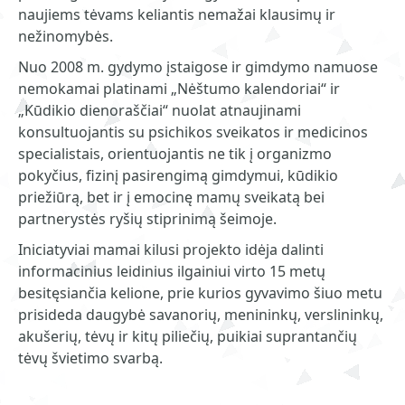
naujiems tėvams keliantis nemažai klausimų ir
nežinomybės.
Nuo 2008 m. gydymo įstaigose ir gimdymo namuose
nemokamai platinami „Nėštumo kalendoriai“ ir
„Kūdikio dienoraščiai“ nuolat atnaujinami
konsultuojantis su psichikos sveikatos ir medicinos
specialistais, orientuojantis ne tik į organizmo
pokyčius, fizinį pasirengimą gimdymui, kūdikio
priežiūrą, bet ir į emocinę mamų sveikatą bei
partnerystės ryšių stiprinimą šeimoje.
Iniciatyviai mamai kilusi projekto idėja dalinti
informacinius leidinius ilgainiui virto 15 metų
besitęsiančia kelione, prie kurios gyvavimo šiuo metu
prisideda daugybė savanorių, menininkų, verslininkų,
akušerių, tėvų ir kitų piliečių, puikiai suprantančių
tėvų švietimo svarbą.