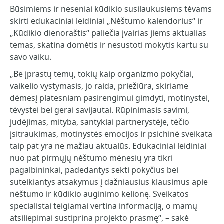
Būsimiems ir neseniai kūdikio susilaukusiems tėvams
skirti edukaciniai leidiniai „Nėštumo kalendorius“ ir
„Kūdikio dienoraštis“ paliečia įvairias jiems aktualias
temas, skatina domėtis ir nesustoti mokytis kartu su
savo vaiku.
„Be įprastų temų, tokių kaip organizmo pokyčiai,
vaikelio vystymasis, jo raida, priežiūra, skiriame
dėmesį platesniam pasirengimui gimdyti, motinystei,
tėvystei bei gerai savijautai. Rūpinimasis savimi,
judėjimas, mityba, santykiai partnerystėje, tėčio
įsitraukimas, motinystės emocijos ir psichinė sveikata
taip pat yra ne mažiau aktualūs. Edukaciniai leidiniai
nuo pat pirmųjų nėštumo mėnesių yra tikri
pagalbininkai, padedantys sekti pokyčius bei
suteikiantys atsakymus į dažniausius klausimus apie
nėštumo ir kūdikio auginimo kelionę. Sveikatos
specialistai teigiamai vertina informaciją, o mamų
atsiliepimai sustiprina projekto prasmę“, – sakė