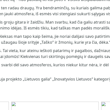
nt ten radau draugų. Yra bendraminčių, su kuriais galima pa
 Ten jauki atmosfera, iš esmės visi stengiasi sukurti sąlygas
ais groju gitara ir žaidžiu. Man svarbu, kad čia galiu atrasti 
nimo idėjas. Iš esmės tikiu, kad taškas man padės morališkai
leksas man tapo kaip šeima, jie noriai dalijasi savo patirtim
š užaugau šioje srityje „Taško“ ir žmonių, kurie yra čia, dėka.
. Tai vieta, kur ateinu ieškoti patarimų ir pagalbos, dažniaus
ai įdomūs! Kiekvienas turi skirtingų pomėgių ir daugelis sa
varbi dėl savo atmosferos, kurios niekur kitur nėra, ir dėl to
ja projekto „Lietuvos galia“ „Inovatyvios Lietuvos“ kategori