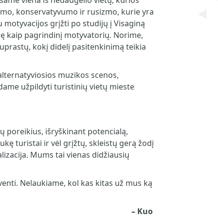
 Esame viena iš nedaugelio vietų, kurios
nizmo, konservatyvumo ir rusizmo, kurie yra
motyvacijos grįžti po studijų į Visaginą
nę kaip pagrindinį motyvatorių. Norime,
prastų, kokį didelį pasitenkinimą teikia
alternatyviosios muzikos scenos,
ame užpildyti turistinių vietų mieste
 poreikius, išryškinant potencialą,
ę turistai ir vėl grįžtų, skleistų gerą žodį
alizacija. Mums tai vienas didžiausių
venti. Nelaukiame, kol kas kitas už mus ką
–
Kuo