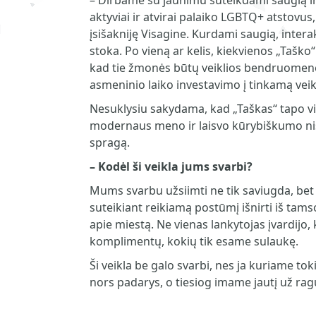
– Dirbame su jaunimu suteikdami saugią ir ja
aktyviai ir atvirai palaiko LGBTQ+ atstovus
įsišakniję Visagine. Kurdami saugią, inter
stoka. Po vieną ar kelis, kiekvienos „Taš
kad tie žmonės būtų veiklios bendruomenės 
asmeninio laiko investavimo į tinkamą veikl
Nesuklysiu sakydama, kad „Taškas“ tapo vi
modernaus meno ir laisvo kūrybiškumo nišą,
spragą.
–
Kodėl ši veikla jums svarbi?
Mums svarbu užsiimti ne tik saviugda, bet 
suteikiant reikiamą postūmį išnirti iš tamso
apie miestą. Ne vienas lankytojas įvardijo, 
komplimentų, kokių tik esame sulaukę.
Ši veikla be galo svarbi, nes ja kuriame t
nors padarys, o tiesiog imame jautį už rag