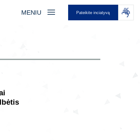
MENIU
Pateikite inciatyvą
ai
lbėtis