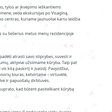
ms, tylos ar įkvėpimo ieškantiems
omene, veda ekskursijas po Visaginą,
o centras, kuriame jaunuoliai kartu leidžia
ės su šešerius metus menų rezidencijoje
dėti atrasti savo stiprybes, suvesti ir
kumų, aktyviai užsiimame kūryba. Taip pat
 kitą paskirtį ir įvaizdį. Pavyzdžiui,
norių biuras, ketvirtame – virtuvėlė,
vė ir papuošalų dirbtuvės.
suprato, kad būtent pasitelkiant kūrybą