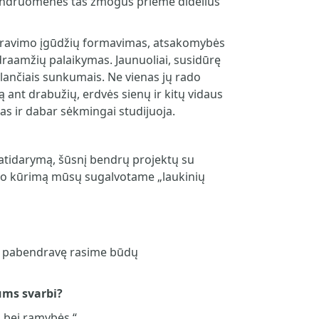
 bendruomenės tas žmogus priėmė didelius
ndravimo įgūdžių formavimas, atsakomybės
raamžių palaikymas. Jaunuoliai, susidūrę
kylančiais sunkumais. Ne vienas jų rado
 ant drabužių, erdvės sienų ir kitų vidaus
as ir dabar sėkmingai studijuoja.
 atidarymą, šūsnį bendrų projektų su
sodo kūrimą mūsų sugalvotame „laukinių
vai pabendravę rasime būdų
jums svarbi?
o bei ramybės.“