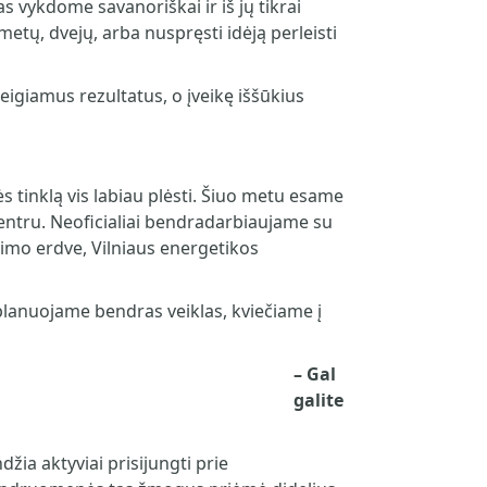
s vykdome savanoriškai ir iš jų tikrai
etų, dvejų, arba nuspręsti idėją perleisti
teigiamus rezultatus, o įveikę iššūkius
 tinklą vis labiau plėsti. Šiuo metu esame
entru. Neoficialiai bendradarbiaujame su
nimo erdve, Vilniaus energetikos
 planuojame bendras veiklas, kviečiame į
–
Gal
galite
džia aktyviai prisijungti prie