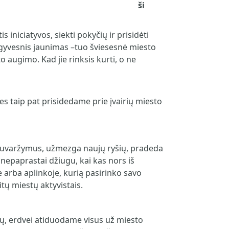
ši
iniciatyvos, siekti pokyčių ir prisidėti
gyvesnis jaunimas –tuo šviesesnė miesto
to augimo. Kad jie rinksis kurti, o ne
mes taip pat prisidedame prie įvairių miesto
a suvaržymus, užmezga naujų ryšių, pradeda
nepaprastai džiugu, kai kas nors iš
 arba aplinkoje, kurią pasirinko savo
itų miestų aktyvistais.
jų, erdvei atiduodame visus už miesto