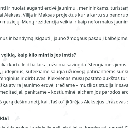
inti ir nuolat auganti erdvė jaunimui, menininkams, turista
 Aleksas, Vilija ir Maksas projektus kuria kartu su bendru
 muziejų. Menų rezidencija veikia ir kaip neformalus jaunim
planus ir bandymą įsigauti į jauno žmogaus pasaulį kalbėjom
veiklą, kaip kilo mintis jos imtis?
ai kartu leidžia laiką, užsiima saviugda. Stengiamės jiems pa
us, judėjimus, suteikiame saugią užuovėją patiriantiems sun
ginius ir dirbtuves. Kiekvienas mūsų pastato aukštas turi vis
ška atvira jaunimo erdvė, trečiame – muzikos studija ir sava
 meditacijai, penktame – kostiuminė, alchemijos parodos erd
š gerą dešimtmetį, kai „Taško“ įkūrėjas Aleksejus Urazovas 
kla?