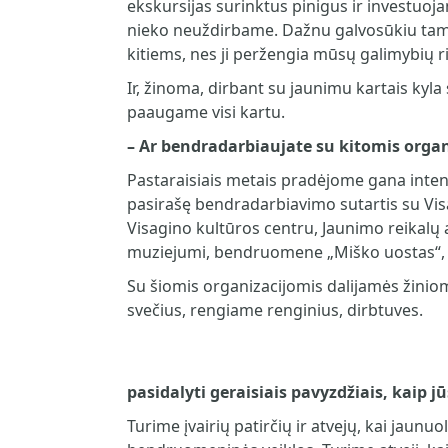
ekskursijas surinktus pinigus ir investuoja
nieko neuždirbame. Dažnu galvosūkiu tampa 
kitiems, nes ji peržengia mūsų galimybių ri
Ir, žinoma, dirbant su jaunimu kartais kyla 
paaugame visi kartu.
–
Ar bendradarbiaujate su kitomis organ
Pastaraisiais metais pradėjome gana intens
pasirašę bendradarbiavimo sutartis su Vis
Visagino kultūros centru, Jaunimo reikalų 
muziejumi, bendruomene „Miško uostas“, Eu
Su šiomis organizacijomis dalijamės žiniom
svečius, rengiame renginius, dirbtuves.
pasidalyti geraisiais pavyzdžiais, kaip 
Turime įvairių patirčių ir atvejų, kai jaunuo