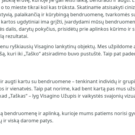
ukią erdvę, kurioje jie gali leisti laiką, bendrauti ir augti.
, o to mieste tikrai kol kas trūksta. Skatiname atsisakyti ci
aktyvią, palaikančią ir kūrybingą bendruomenę, tvarkomės su 
ko“ kartos ugdytiniai ima grįžti, įvardydami mūsų bendruome
dalis, darytų pokyčius, prisidėtų prie aplinkos kūrimo ir su
ą rezultatai.
enu ryškiausių Visagino lankytinų objektų. Mes užpildome 
 kuri iki „Taško“ atsiradimo buvo pustuštė. Taip pat paded
ir augti kartu su bendruomene – tenkinant individų ir grupių
s ir vienatvės. Taip pat norime, kad bent kartą pas mus užsuk
kad „Taškas“ – lyg Visagino Užupis ir vaikystės svajonių vizu
okią bendruomenę ir aplinką, kurioje mums patiems norisi gy
ų ir viską darome patys.