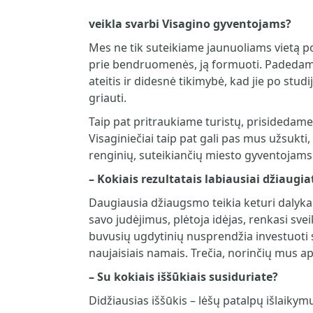
veikla svarbi Visagino gyventojams?
Mes ne tik suteikiame jaunuoliams vietą po 
prie bendruomenės, ją formuoti. Padedame
ateitis ir didesnė tikimybė, kad jie po studi
griauti.
Taip pat pritraukiame turistų, prisidedame
Visaginiečiai taip pat gali pas mus užsukti,
renginių, suteikiančių miesto gyventojams 
–
Kokiais rezultatais labiausiai džiaugia
Daugiausia džiaugsmo teikia keturi dalyka
savo judėjimus, plėtoja idėjas, renkasi sv
buvusių ugdytinių nusprendžia investuoti s
naujaisiais namais. Trečia, norinčių mus apl
–
Su kokiais iššūkiais susiduriate?
Didžiausias iššūkis – lėšų patalpų išlaik