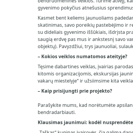
bendruomeninės veiklos. Turime atvejį, k
gyvenimo pokyčius atnešusius sprendimus, i
Kasmet bent keliems jaunuoliams padedam
skatinimas, savo poreikių pastebėjimo ir 
su dideliais gyvenimo iššūkiais, išdrįsta p
saugią erdvę pas mus ir ankstesnį savo van
objektų). Pavyzdžiui, trys jaunuoliai, sul
–
Kokios veiklos numatomos ateityje?
Tęsime dabartines veiklas, įvairias parod
kitomis organizacijomis, ekskursijas jaun
vakarų miestelyje“ ir užsiimsime kita veikl
–
Kaip prisijungti prie projekto?
Parašykite mums, kad norėtumėte apsilankyt
bendradarbiauti.
Klausimas jaunimui:
kodėl nusprendėte
„Taškas“ kupinas įvairovės, čia galima dary