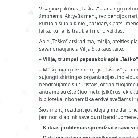
Visagine įsikūręs „Taškas“ – analogų netur
žmonėms. Aktyvūs menų rezidencijos nariai
kuruoja šiuolaikinio „pasidaryk pats” meno
laiką, kuria, įsitraukia į meno veiklas.
Apie „Taško“ atsiradimą, misiją, ateities 
savanoriaujančia Vilija Skukauskaite.
–
Vilija,
trumpai papasakok apie
„
Taško“
– Mūsų menų rezidencijoje „Taškas“ jaunuoli
sujungti skirtingas organizacijas, individ
bendraujame su turistais, organizuojame ren
antrame aukšte šiuo metu įsikūrusi eklekti
biblioteka ir bohemiška erdvė svečiams ir
Šios menų rezidencijos idėja gimė dar prie
jam norisi aplink save burti bendruomenę.
–
Kokias problemas sprendžiate savo vei