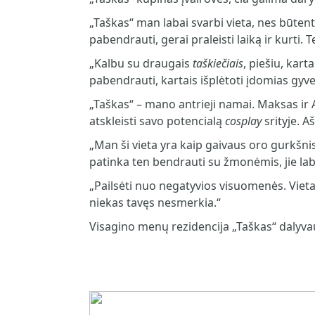
„Taškas“ man labai svarbi vieta, nes būte
pabendrauti, gerai praleisti laiką ir kurti.
„Kalbu su draugais
taškiečiais
, piešiu, kart
pabendrauti, kartais išplėtoti įdomias gyve
„Taškas“ – mano antrieji namai. Maksas ir A
atskleisti savo potencialą
cosplay
srityje. A
„Man ši vieta yra kaip gaivaus oro gurkšnis
patinka ten bendrauti su žmonėmis, jie lab
„Pailsėti nuo negatyvios visuomenės. Vieta s
niekas tavęs nesmerkia.“
Visagino menų rezidencija „Taškas“ dalyvau