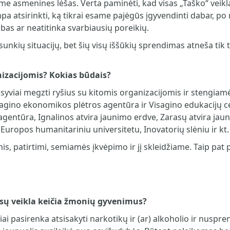
me asmenines lėšas. Verta paminėti, kad visas „Taško“ veikla
atsirinkti, ką tikrai esame pajėgūs įgyvendinti dabar, po m
bas ar neatitinka svarbiausių poreikių.
sunkių situacijų, bet šių visų iššūkių sprendimas atneša tik 
izacijomis? Kokias būdais?
yviai megzti ryšius su kitomis organizacijomis ir stengiamės
agino ekonomikos plėtros agentūra ir Visagino edukacijų c
agentūra, Ignalinos atvira jaunimo erdve, Zarasų atvira jau
ropos humanitariniu universitetu, Inovatorių slėniu ir kt.
is, patirtimi, semiamės įkvėpimo ir jį skleidžiame. Taip pat
jūsų veikla keičia žmonių gyvenimus?
liai pasirenka atsisakyti narkotikų ir (ar) alkoholio ir nuspren