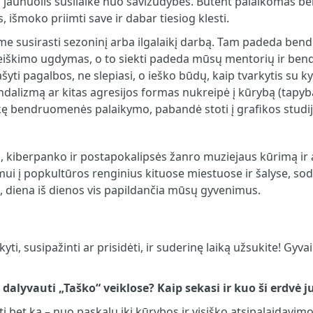
ai jaunuolis susilaikė nuo savižudybės. Būtent palaikomas
šmoko priimti save ir dabar tiesiog klesti.
e susirasti sezoninį arba ilgalaikį darbą. Tam padeda be
reiškimo ugdymas, o to siekti padeda mūsų mentorių ir bend
rašyti pagalbos, ne slepiasi, o ieško būdų, kaip tvarkytis su 
dalizmą ar kitas agresijos formas nukreipė į kūrybą (tapybą
aukę bendruomenės palaikymo, pabandė stoti į grafikos studij
as, kiberpanko ir postapokalipsės žanro muziejaus kūrimą ir
imui į popkultūros renginius kituose miestuose ir šalyse, 
a, diena iš dienos vis papildančia mūsų gyvenimus.
i, susipažinti ar prisidėti, ir suderinę laiką užsukite! Gy
 dalyvauti
„
Taško“
veiklose? Kaip sekasi ir kuo ši erdvė 
ti bet ką – nuo paskalų iki kūrybos ir visiško atsipalaidavim