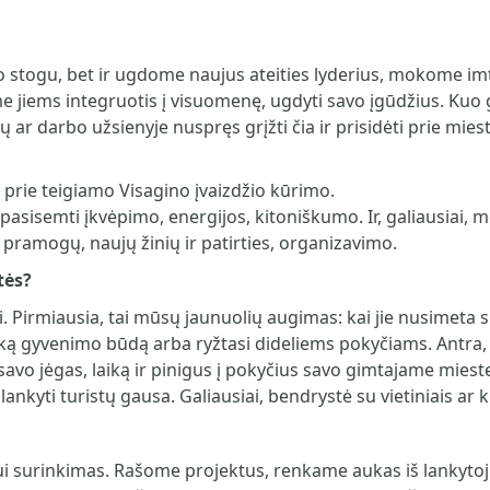
stogu, bet ir ugdome naujus ateities lyderius, mokome imtis 
 jiems integruotis į visuomenę, ugdyti savo įgūdžius. Kuo 
jų ar darbo užsienyje nuspręs grįžti čia ir prisidėti prie mies
 prie teigiamo Visagino įvaizdžio kūrimo.
 pasisemti įkvėpimo, energijos, kitoniškumo. Ir, galiausiai, 
pramogų, naujų žinių ir patirties, organizavimo.
tės?
i. Pirmiausia, tai mūsų jaunuolių augimas: kai jie nusimet
eiką gyvenimo būdą arba ryžtasi dideliems pokyčiams. Antra, 
avo jėgas, laiką ir pinigus į pokyčius savo gimtajame mieste
ankyti turistų gausa. Galiausiai, bendrystė su vietiniais ar k
ymui surinkimas. Rašome projektus, renkame aukas iš lankyto