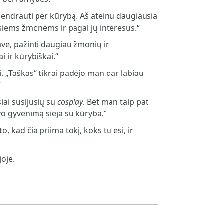
bendrauti per kūrybą. Aš ateinu daugiausia
 visiems žmonėms ir pagal jų interesus.“
save, pažinti daugiau žmonių ir
 ir kūrybiškai.“
i. „Taškas“ tikrai padėjo man dar labiau
“
iai susijusių su
cosplay
. Bet man taip pat
vo gyvenimą sieja su kūryba.“
, kad čia priima tokį, koks tu esi, ir
joje.