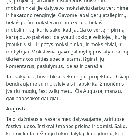
Į šį projektą įsitraukė ir Klaipėdos universiteto
mokslininkai. Jie dalyvavo moksleivių darbų vertinime
ir hakatono renginyje. Gavome labai gerų atsilepimų
tiek iš pačių moksleivių ir mokytojų, tiek iš
mokslininkų, kurie sakė, kad jaučia to vertę ir pirmą
kartą buvo pakviesti dalyvauti tokioje veikloje, į kurią
įtraukti visi – ir patys mokslininkai, ir moksleiviai, ir
mokytojai. Moksleiviai gavo galimybę pristatyti darbą
tikriems tos srities specialistams, išgirsti jų
komentarus, pasiūlymus, idėjas ir panašiai.
Tai, sakyčiau, buvo tikrai sėkmingas projektas. O šiaip
bendraujame su moksleiviais ir apskritai žmonėmis
įvairių mugių, festivalių metu. Čia Augusta, manau,
gali papasakot daugiau.
Augusta
Taip, dažniausiai vasarą mes dalyvaujame įvairiuose
festivaliuose. Ir tikrai žmonės prieina ir domisi. Sako,
kad niekada nežinojo tokių dalykų, kaip įdomu, kad