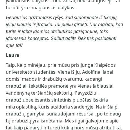
įvairiausius dalykus – tiek vaikai, tiek suaugusieji. Tai
turbūt yra smagiausias dalykas.
Geriausias grįžtamasis ryšys, kad sudominote iš tikrųjų,
jeigu klausia ir įtraukia. Tai puiku girdėti. Dar mačiau, kad
turite ir labai įdomios atributikos pasigaminę, toks
įdomesnis konceptas. Galbūt galite šiek tiek pasidalinti
apie tai?
Laura
Taip, kaip minėjau, prie mūsų prisijungė Klaipėdos
universiteto studentės. Viena iš jų, Adolfina, labai
domisi mados ir drabužių tvarumu, kadangi
drabužiai, tekstilės pramonė yra vienas labiausiai
vandenyną teršiančių sektorių. Pavyzdžiui,
drabužiuose esantis sintetinis pluoštas išskiria
mikroplastiką, kuris atsiduria vandenyje. Na ir šiaip,
drabužių gamybai sunaudojami resursai, po to daug
tų drabužių yra išmetama. Mes ilgai galvojome apie
tai, kaip padaryti ir turėti kokią nors mūsų atributiką,