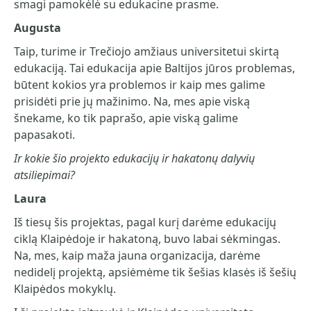
smagi pamokėlė su edukacine prasme.
Augusta
Taip, turime ir Trečiojo amžiaus universitetui skirtą
edukaciją. Tai edukacija apie Baltijos jūros problemas,
būtent kokios yra problemos ir kaip mes galime
prisidėti prie jų mažinimo. Na, mes apie viską
šnekame, ko tik paprašo, apie viską galime
papasakoti.
Ir kokie šio projekto edukacijų ir hakatonų dalyvių
atsiliepimai?
Laura
Iš tiesų šis projektas, pagal kurį darėme edukacijų
ciklą Klaipėdoje ir hakatoną, buvo labai sėkmingas.
Na, mes, kaip maža jauna organizacija, darėme
nedidelį projektą, apsiėmėme tik šešias klasės iš šešių
Klaipėdos mokyklų.