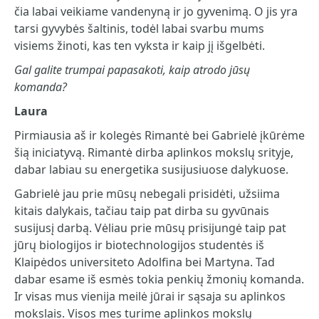
čia labai veikiame vandenyną ir jo gyvenimą. O jis yra
tarsi gyvybės šaltinis, todėl labai svarbu mums
visiems žinoti, kas ten vyksta ir kaip jį išgelbėti.
Gal galite trumpai papasakoti, kaip atrodo jūsų
komanda?
Laura
Pirmiausia aš ir kolegės Rimantė bei Gabrielė įkūrėme
šią iniciatyvą. Rimantė dirba aplinkos mokslų srityje,
dabar labiau su energetika susijusiuose dalykuose.
Gabrielė jau prie mūsų nebegali prisidėti, užsiima
kitais dalykais, tačiau taip pat dirba su gyvūnais
susijusį darbą. Vėliau prie mūsų prisijungė taip pat
jūrų biologijos ir biotechnologijos studentės iš
Klaipėdos universiteto Adolfina bei Martyna. Tad
dabar esame iš esmės tokia penkių žmonių komanda.
Ir visas mus vienija meilė jūrai ir sąsaja su aplinkos
mokslais. Visos mes turime aplinkos mokslų