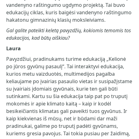
vandenyno raštingumo ugdymo projektą. Tai buvo
edukacijų ciklas, kuris baigėsi vandenyno raštingumo
hakatonu gimnazinių klasių moksleiviams.
Gal galite pateikti keletą pavyzdžių, kokiomis temomis tos
edukacijos, kad būtų aiškiau?
Laura
Pavyzdžiui, pradinukams turime edukaciją „Kelionė
po jūros gyvūnų pasaulį“. Tai interaktyvi edukacija,
kurios metu vaizduotės, multimedijos pagalba
keliaujame po įvairias pasaulio vietas ir susipažįstame
su įvairiais įdomiais gyvūnais, kurie ten gali būti
sutinkami. Kartu su šia edukacija taip pat po truputį
mokomės ir apie klimato kaitą – kaip ir kodėl
besikeičiantis klimatas gali paveikti tuos gyvūnus. Ir
kaip kiekvienas iš mūsų, net ir būdami dar maži
pradinukai, galime po truputį padėti gyvūnams,
kuriems gresia pavojus. Tai tokia pusiau per žaidimą,