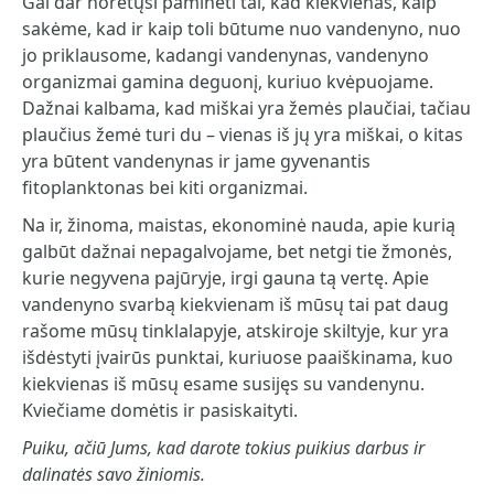
Gal dar norėtųsi paminėti tai, kad kiekvienas, kaip
sakėme, kad ir kaip toli būtume nuo vandenyno, nuo
jo priklausome, kadangi vandenynas, vandenyno
organizmai gamina deguonį, kuriuo kvėpuojame.
Dažnai kalbama, kad miškai yra žemės plaučiai, tačiau
plaučius žemė turi du – vienas iš jų yra miškai, o kitas
yra būtent vandenynas ir jame gyvenantis
fitoplanktonas bei kiti organizmai.
Na ir, žinoma, maistas, ekonominė nauda, apie kurią
galbūt dažnai nepagalvojame, bet netgi tie žmonės,
kurie negyvena pajūryje, irgi gauna tą vertę. Apie
vandenyno svarbą kiekvienam iš mūsų tai pat daug
rašome mūsų tinklalapyje, atskiroje skiltyje, kur yra
išdėstyti įvairūs punktai, kuriuose paaiškinama, kuo
kiekvienas iš mūsų esame susijęs su vandenynu.
Kviečiame domėtis ir pasiskaityti.
Puiku, ačiū Jums, kad darote tokius puikius darbus ir
dalinatės savo žiniomis.