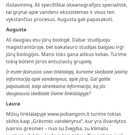
išsilavinimą. Aš specifiškai okeanografijos specialistė,
tai grynai apie vandens ekosistemas ir visus ten
vykstančius procesus. Augusta gali papasakoti.
Augusta
Aš daugiau esu jūrų biologė. Dabar studijuoju
magistrantūroje, bet bakalauro studijas baigiau irgi
jūrų biologijos. Mano toks gana aiškus kelias. Turime
tokią būtent jūros entuziastų grupelę.
Ir esate įkūrusios savo tinklalapį, kuriame skelbiate įvairią
informaciją apie vandenynus, apie jūrą. Gal galite
papasakoti, kaip atrenkama informacija, ką jūs
daugiausia skelbiate šiame tinklalapyje?
Laura
Mūsų tinklalapyje www.pobangom.lt turime tokias
skiltis kaip „Grėsmės vandenynui“, kur yra išvardytos
įvairios grėsmės – nuo su žvejyba, su klimatu