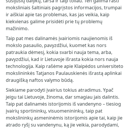
susijusių dalykų, tarša ir taip toliau. Ten galima rasti
moksliniais šaltiniais pagrįstos informacijos, trumpai
ir aiškiai apie tas problemas, kas jas veikia, kaip
kiekvienas galime prisidėti prie tų problemų
mažinimo.
Taip pat mes dalinamės įvairiomis naujienomis iš
mokslo pasaulio, pavyzdžiui, kuomet kas nors
patraukia dėmesį, kokia svarbi nauja tema, arba,
pavyzdžiui, kad ir Lietuvoje išrasta kokia nors nauja
technologija. Kaip rašėme apie Klaipėdos universiteto
mokslininkės Tatjanos Paulauskienės išrastą aplinkai
draugišką naftos valymo būdą.
Siekiame parodyti įvairius tokius atradimus. Ypač
jeigu tai Lietuvoje, žinoma, dar smagiau jais dalintis.
Taip pat dalinamės istorijomis iš vandenyno – tiesiog
įvairių sportininkų, visuomenininkų, taip pat
mokslininkų asmeninėmis istorijomis apie tai, kaip jie
atrado ryšį su vandenynu, ką jie veikia, parodydami,