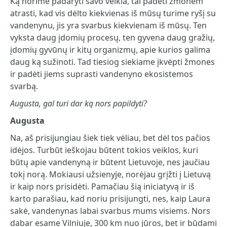
Ką norime padaryti savo veikla, tai padėti žmonėm
atrasti, kad vis dėlto kiekvienas iš mūsų turime ryšį su
vandenynu, jis yra svarbus kiekvienam iš mūsų. Ten
vyksta daug įdomių procesų, ten gyvena daug gražių,
įdomių gyvūnų ir kitų organizmų, apie kurios galima
daug ką sužinoti. Tad tiesiog siekiame įkvėpti žmones
ir padėti jiems suprasti vandenyno ekosistemos
svarbą.
Augusta, gal turi dar ką nors papildyti?
Augusta
Na, aš prisijungiau šiek tiek vėliau, bet dėl tos pačios
idėjos. Turbūt ieškojau būtent tokios veiklos, kuri
būtų apie vandenyną ir būtent Lietuvoje, nes jaučiau
tokį norą. Mokiausi užsienyje, norėjau grįžti į Lietuvą
ir kaip nors prisidėti. Pamačiau šią iniciatyvą ir iš
karto parašiau, kad noriu prisijungti, nes, kaip Laura
sakė, vandenynas labai svarbus mums visiems. Nors
dabar esame Vilniuje, 300 km nuo jūros, bet ir būdami