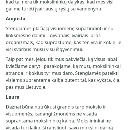
kad tai nėra tik mokslininkų dalykas, kad mes visi
galime turėti įvairiausių ryšių su vandenynu.
Augusta
Stengiamės plačiąją visuomenę supažindinti ir su
linksmesne dalimi – gyvūnais, įvairiais jūros
organizmais, kad suprastume, kas ten yra ir kokie jie
visi svarbūs mūsų visų išgyvenimui.
Taip pat mes, jeigu tik mus pakviečia, ką visus labai
kviečiame daryti, pasakojame, ką mūsų mokslininkai
atranda ir kokius tyrimus daro. Stengiamės pateikti
visiems suprantama kalba būtent tai, kas vyksta, čia,
pas mus Lietuvoje.
Laura
Dažnai būna nutrūkusi grandis tarp mokslo ir
visuomenės, kadangi žmonėms ne visada
suprantama mokslininkų kalba. Mokslininkai ne
visada turi laiko ištransliuoti savo mokslinį darbą