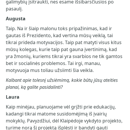
galimybių įsitraukti, nes esame išsibarsčiusios po
pasaulį.
Augusta
Taip. Na ir šiaip malonu toks pripažinimas, kad ir
gautas iš Prezidento, kad vertina mūsų veiklą, tai
tikrai prideda motyvacijos. Taip pat matyti visus kitus
mūsų kolegas, kurie taip pat gauna įvertinimą, kad
yra žmonių, kuriems tikrai yra svarbios ne tik gamtos
bet ir socialinės problemos. Tai irgi, manau,
motyvuoja mus toliau užsiimti šia veikla.
Kalbant apie tolesnį užsiėmimą, kokie būtų jūsų ateities
planai, ką galite pasidalinti?
Laura
Kaip minėjau, planuojame vėl grįžti prie edukacijų,
kadangi tikrai matome susidomėjimą iš įvairių
mokyklų. Pavyzdžiui, dėl Klaipėdoje vykdyto projekto,
turime norą šį projektą išplėsti ir bandyti gauti