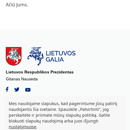
Ačiū Jums.
Lietuvos Respublikos Prezidentas
Gitanas Nausėda
Mes naudojame slapukus, kad pagerintume jūsų patirtį
naudojantis šia svetaine. Spauskite „Patvirtinti“, jog
© 2026 Lietuvos Respublikos Prezidento kanceliarija, biudžetinė įstaiga.
perskaitėte ir priimate mūsų slapukų politiką. Galite
Visos teisės saugomos.
blokuoti slapukų naudojimą arba juos išjungti
S. Daukanto a. 3, LT-01122 Vilnius tel. +37069842639, el. paštas:
nustatymuose
.
aurika.grozova@prezidentas.lt