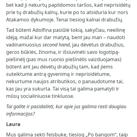
bet kad ji nekurtų papildomos taršos, kad neprisidėtų
prie tų drabužių kalnų, kurie po to atsiduria kur nors
Atakamos dykumoje. Tenai tiesiog kalnai drabužių.
Tad būtent Adolfina pasiūlė tokią, sakyčiau, neeilinę
idėją, mažai kur dar matytą, bent jau man – naudoti
vadinamuosius
second hand
, jau dėvėtus drabužius,
geros būklės, žinoma, ir išsiuvinėti savo logotipą-
piešinėlį (pas mus ruonio piešinėlis vaizduojamas)
būtent ant jau dėvėtų drabužių tam, kad jiems
suteiktume antrą gyvenimą ir neprisidėtume,
nekurtume naujos atributikos, o panaudotume tai,
kas jau yra sukurta. Tai visą tai galima pamatyti ir
mūsų socialiniuose tinkluose.
Tai galite ir pasidalinti, kur apie jus galima rasti daugiau
informacijos?
Laura
Mus galima sekti feisbuke, tiesiog „Po bangom“, taip