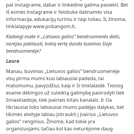
pat instagrame, dabar ir linkedine galima pasiekti. Bet
iš esmės instagrame ir feisbuke dalinamės visa
informacija, edukacijų turiniu ir taip toliau. Ir, žinoma,
tinklalapyje www.pobangom.lt.
Kadangi esate ir „Lietuvos galios“ bendruomenės dalis,
norėjau paklausti, kokią vertę duoda buvimas šioje
bendruomenėje?
Laura
Manau, buvimas „Lietuvos galios“ bendruomenėje
visų pirma mums kuo labiausiai padeda, tai
matomumu, pavyzdžiui, kaip ir ši tinklalaidė. Tiesiog
esame dėkingos už suteiktą galimybę pasirodyti tiek
žiniasklaidoje, tiek įvairiais kitais kanalais. Ir čia
tikriausiai toks labiausiai mums padėjęs dalykas, bet
tikimės ateityje labiau įsitraukti į įvairius „Lietuvos
galios“ renginius. Žinome, kad tokie yra
organizuojami, tačiau kol kas neturėjome daug