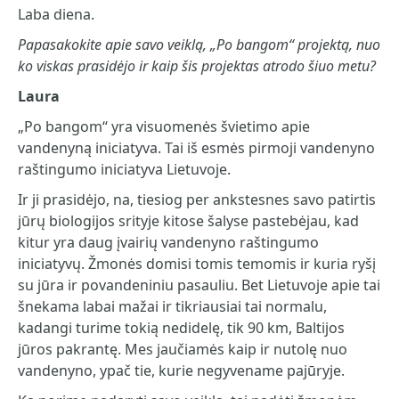
Laba diena.
Papasakokite apie savo veiklą, „Po bangom“ projektą, nuo
ko viskas prasidėjo ir kaip šis projektas atrodo šiuo metu?
Laura
„Po bangom“ yra visuomenės švietimo apie
vandenyną iniciatyva. Tai iš esmės pirmoji vandenyno
raštingumo iniciatyva Lietuvoje.
Ir ji prasidėjo, na, tiesiog per ankstesnes savo patirtis
jūrų biologijos srityje kitose šalyse pastebėjau, kad
kitur yra daug įvairių vandenyno raštingumo
iniciatyvų. Žmonės domisi tomis temomis ir kuria ryšį
su jūra ir povandeniniu pasauliu. Bet Lietuvoje apie tai
šnekama labai mažai ir tikriausiai tai normalu,
kadangi turime tokią nedidelę, tik 90 km, Baltijos
jūros pakrantę. Mes jaučiamės kaip ir nutolę nuo
vandenyno, ypač tie, kurie negyvename pajūryje.