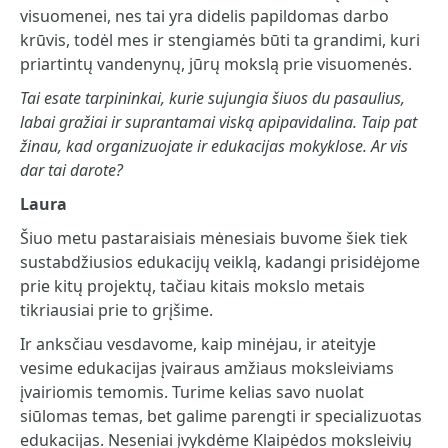
visuomenei, nes tai yra didelis papildomas darbo
krūvis, todėl mes ir stengiamės būti ta grandimi, kuri
priartintų vandenynų, jūrų mokslą prie visuomenės.
Tai esate tarpininkai, kurie sujungia šiuos du pasaulius,
labai gražiai ir suprantamai viską apipavidalina. Taip pat
žinau, kad organizuojate ir edukacijas mokyklose. Ar vis
dar tai darote?
Laura
Šiuo metu pastaraisiais mėnesiais buvome šiek tiek
sustabdžiusios edukacijų veiklą, kadangi prisidėjome
prie kitų projektų, tačiau kitais mokslo metais
tikriausiai prie to grįšime.
Ir anksčiau vesdavome, kaip minėjau, ir ateityje
vesime edukacijas įvairaus amžiaus moksleiviams
įvairiomis temomis. Turime kelias savo nuolat
siūlomas temas, bet galime parengti ir specializuotas
edukacijas. Neseniai įvykdėme Klaipėdos moksleivių