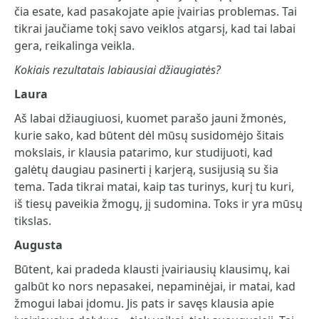
čia esate, kad pasakojate apie įvairias problemas. Tai
tikrai jaučiame tokį savo veiklos atgarsį, kad tai labai
gera, reikalinga veikla.
Kokiais rezultatais labiausiai džiaugiatės?
Laura
Aš labai džiaugiuosi, kuomet parašo jauni žmonės,
kurie sako, kad būtent dėl mūsų susidomėjo šitais
mokslais, ir klausia patarimo, kur studijuoti, kad
galėtų daugiau pasinerti į karjerą, susijusią su šia
tema. Tada tikrai matai, kaip tas turinys, kurį tu kuri,
iš tiesų paveikia žmogų, jį sudomina. Toks ir yra mūsų
tikslas.
Augusta
Būtent, kai pradeda klausti įvairiausių klausimų, kai
galbūt ko nors nepasakei, nepaminėjai, ir matai, kad
žmogui labai įdomu. Jis pats ir savęs klausia apie