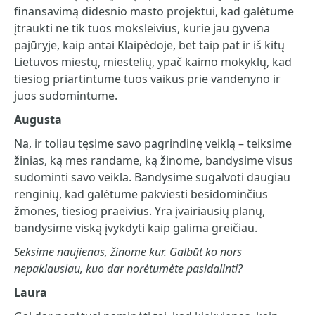
finansavimą didesnio masto projektui, kad galėtume
įtraukti ne tik tuos moksleivius, kurie jau gyvena
pajūryje, kaip antai Klaipėdoje, bet taip pat ir iš kitų
Lietuvos miestų, miestelių, ypač kaimo mokyklų, kad
tiesiog priartintume tuos vaikus prie vandenyno ir
juos sudomintume.
Augusta
Na, ir toliau tęsime savo pagrindinę veiklą – teiksime
žinias, ką mes randame, ką žinome, bandysime visus
sudominti savo veikla. Bandysime sugalvoti daugiau
renginių, kad galėtume pakviesti besidominčius
žmones, tiesiog praeivius. Yra įvairiausių planų,
bandysime viską įvykdyti kaip galima greičiau.
Seksime naujienas, žinome kur. Galbūt ko nors
nepaklausiau, kuo dar norėtumėte pasidalinti?
Laura