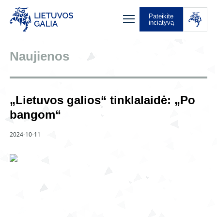
Pateikite
inciatyvą
Naujienos
„Lietuvos galios“ tinklalaidė: „Po
bangom“
2024-10-11