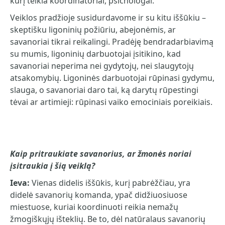
kurį teikia koordinatoriai, psichologai.
Veiklos pradžioje susidurdavome ir su kitu iššūkiu –
skeptišku ligoninių požiūriu, abejonėmis, ar
savanoriai tikrai reikalingi. Pradėję bendradarbiavimą
su mumis, ligoninių darbuotojai įsitikino, kad
savanoriai neperima nei gydytojų, nei slaugytojų
atsakomybių. Ligoninės darbuotojai rūpinasi gydymu,
slauga, o savanoriai daro tai, ką darytų rūpestingi
tėvai ar artimieji: rūpinasi vaiko emociniais poreikiais.
Kaip pritraukiate savanorius, ar žmonės noriai
įsitraukia į šią veiklą?
Ieva:
Vienas didelis iššūkis, kurį pabrėžčiau, yra
didelė savanorių komanda, ypač didžiuosiuose
miestuose, kuriai koordinuoti reikia nemažų
žmogiškųjų išteklių. Be to, dėl natūralaus savanorių