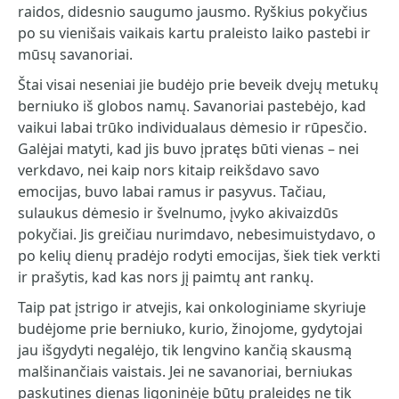
raidos, didesnio saugumo jausmo. Ryškius pokyčius
po su vienišais vaikais kartu praleisto laiko pastebi ir
mūsų savanoriai.
Štai visai neseniai jie budėjo prie beveik dvejų metukų
berniuko iš globos namų. Savanoriai pastebėjo, kad
vaikui labai trūko individualaus dėmesio ir rūpesčio.
Galėjai matyti, kad jis buvo įpratęs būti vienas – nei
verkdavo, nei kaip nors kitaip reikšdavo savo
emocijas, buvo labai ramus ir pasyvus. Tačiau,
sulaukus dėmesio ir švelnumo, įvyko akivaizdūs
pokyčiai. Jis greičiau nurimdavo, nebesimuistydavo, o
po kelių dienų pradėjo rodyti emocijas, šiek tiek verkti
ir prašytis, kad kas nors jį paimtų ant rankų.
Taip pat įstrigo ir atvejis, kai onkologiniame skyriuje
budėjome prie berniuko, kurio, žinojome, gydytojai
jau išgydyti negalėjo, tik lengvino kančią skausmą
malšinančiais vaistais. Jei ne savanoriai, berniukas
paskutines dienas ligoninėje būtų praleidęs ne tik