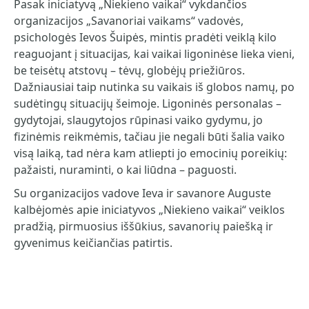
Pasak iniciatyvą „Niekieno vaikai“ vykdančios
organizacijos „Savanoriai vaikams“ vadovės,
psichologės Ievos Šuipės, mintis pradėti veiklą kilo
reaguojant į situacijas
,
kai vaikai ligoninėse lieka vieni,
be teisėtų atstovų – tėvų, globėjų priežiūros.
Dažniausiai taip nutinka su vaikais iš globos namų, po
sudėtingų situacijų šeimoje. Ligoninės personalas –
gydytojai, slaugytojos rūpinasi vaiko gydymu, jo
fizinėmis reikmėmis, tačiau jie negali būti šalia vaiko
visą laiką, tad nėra kam atliepti jo emocinių poreikių:
pažaisti, nuraminti, o kai liūdna – paguosti.
Su organizacijos vadove Ieva ir savanore Auguste
kalbėjomės apie iniciatyvos „Niekieno vaikai“ veiklos
pradžią, pirmuosius iššūkius, savanorių paiešką ir
gyvenimus keičiančias patirtis.