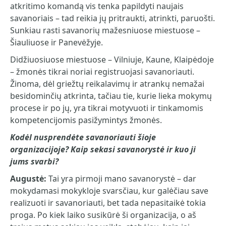
atkritimo komandą vis tenka papildyti naujais
savanoriais – tad reikia jų pritraukti, atrinkti, paruošti.
Sunkiau rasti savanorių mažesniuose miestuose –
Šiauliuose ir Panevėžyje.
Didžiuosiuose miestuose – Vilniuje, Kaune, Klaipėdoje
– žmonės tikrai noriai registruojasi savanoriauti.
Žinoma, dėl griežtų reikalavimų ir atrankų nemažai
besidominčių atkrinta, tačiau tie, kurie lieka mokymų
procese ir po jų, yra tikrai motyvuoti ir tinkamomis
kompetencijomis pasižymintys žmonės.
Kodėl nusprendėte savanoriauti šioje
organizacijoje? Kaip sekasi savanorystė ir kuo ji
jums svarbi?
Augustė:
Tai yra pirmoji mano savanorystė – dar
mokydamasi mokykloje svarsčiau, kur galėčiau save
realizuoti ir savanoriauti, bet tada nepasitaikė tokia
proga. Po kiek laiko susikūrė ši organizacija, o aš