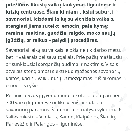
priežiūros likusių vaikų lankymas ligoninėse ir
krizių centruose. Šiam kilniam tikslui suburti
savanoriai, leisdami laiką su vienišais vaikais,
stengiasi jiems suteikti emocinį palaikymą:
ramina, maitina, guodžia, migdo, moko naujų
įgūdžių, prireikus – palydi į procedūras.
Savanoriai laiką su vaikais leidžia ne tik darbo metu,
bet ir vakarais bei savaitgaliais. Prie pačių mažiausių
ar sunkiausiai sergančių budima ir naktimis. Visais
atvejais stengiamasi siekti kuo mažesnės savanorių
kaitos, kad su vaiku būtų užmezgamas ir išlaikomas
emocinis ryšys.
Per iniciatyvos įgyvendinimo laikotarpį daugiau nei
700 vaikų ligoninėse neliko vieniši ir sulaukė
savanorių paramos. Šiuo metu iniciatyva vykdoma 6
šalies miestų – Vilniaus, Kauno, Klaipėdos, Šiaulių,
Panevėžio ir Palangos – ligoninėse.