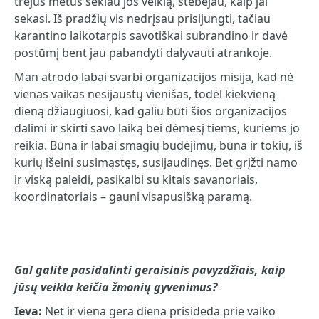
trejus metus sekiau jos veiklą, stebėjau, kaip jai
sekasi. Iš pradžių vis nedrįsau prisijungti, tačiau
karantino laikotarpis savotiškai subrandino ir davė
postūmį bent jau pabandyti dalyvauti atrankoje.
Man atrodo labai svarbi organizacijos misija, kad nė
vienas vaikas nesijaustų vienišas, todėl kiekvieną
dieną džiaugiuosi, kad galiu būti šios organizacijos
dalimi ir skirti savo laiką bei dėmesį tiems, kuriems jo
reikia. Būna ir labai smagių budėjimų, būna ir tokių, iš
kurių išeini susimąstęs, susijaudinęs. Bet grįžti namo
ir viską paleidi, pasikalbi su kitais savanoriais,
koordinatoriais – gauni visapusišką paramą.
Gal galite pasidalinti geraisiais pavyzdžiais, kaip
jūsų veikla keičia žmonių gyvenimus?
Ieva:
Net ir viena gera diena prisideda prie vaiko