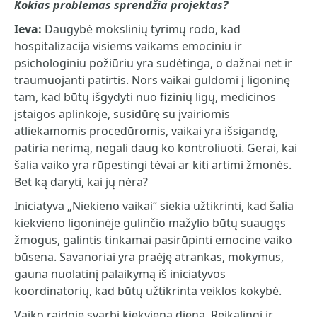
Kokias problemas sprendžia projektas?
Ieva:
Daugybė mokslinių tyrimų rodo, kad
hospitalizacija visiems vaikams emociniu ir
psichologiniu požiūriu yra sudėtinga, o dažnai net ir
traumuojanti patirtis. Nors vaikai guldomi į ligoninę
tam, kad būtų išgydyti nuo fizinių ligų, medicinos
įstaigos aplinkoje, susidūrę su įvairiomis
atliekamomis procedūromis, vaikai yra išsigandę,
patiria nerimą, negali daug ko kontroliuoti. Gerai, kai
šalia vaiko yra rūpestingi tėvai ar kiti artimi žmonės.
Bet ką daryti, kai jų nėra?
Iniciatyva „Niekieno vaikai“ siekia užtikrinti, kad šalia
kiekvieno ligoninėje gulinčio mažylio būtų suaugęs
žmogus, galintis tinkamai pasirūpinti emocine vaiko
būsena. Savanoriai yra praėję atrankas, mokymus,
gauna nuolatinį palaikymą iš iniciatyvos
koordinatorių, kad būtų užtikrinta veiklos kokybė.
Vaiko raidoje svarbi kiekviena diena. Reikalingi ir