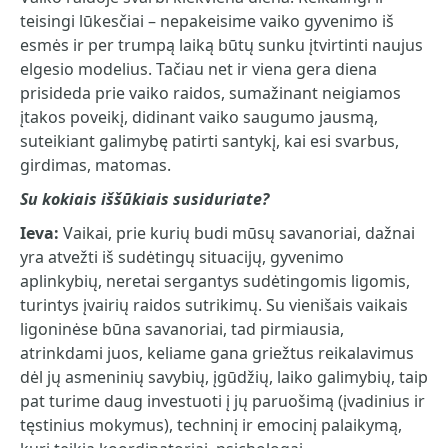
teisingi lūkesčiai – nepakeisime vaiko gyvenimo iš
esmės ir per trumpą laiką būtų sunku įtvirtinti naujus
elgesio modelius. Tačiau net ir viena gera diena
prisideda prie vaiko raidos, sumažinant neigiamos
įtakos poveikį, didinant vaiko saugumo jausmą,
suteikiant galimybę patirti santykį, kai esi svarbus,
girdimas, matomas.
Su kokiais iššūkiais susiduriate?
Ieva:
Vaikai, prie kurių budi mūsų savanoriai, dažnai
yra atvežti iš sudėtingų situacijų, gyvenimo
aplinkybių, neretai sergantys sudėtingomis ligomis,
turintys įvairių raidos sutrikimų. Su vienišais vaikais
ligoninėse būna savanoriai, tad pirmiausia,
atrinkdami juos, keliame gana griežtus reikalavimus
dėl jų asmeninių savybių, įgūdžių, laiko galimybių, taip
pat turime daug investuoti į jų paruošimą (įvadinius ir
tęstinius mokymus), techninį ir emocinį palaikymą,