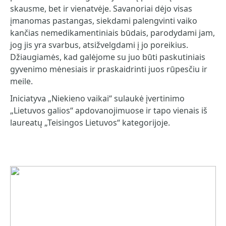
skausme, bet ir vienatvėje. Savanoriai dėjo visas
įmanomas pastangas, siekdami palengvinti vaiko
kančias nemedikamentiniais būdais, parodydami jam,
jog jis yra svarbus, atsižvelgdami į jo poreikius.
Džiaugiamės, kad galėjome su juo būti paskutiniais
gyvenimo mėnesiais ir praskaidrinti juos rūpesčiu ir
meile.
Iniciatyva „Niekieno vaikai“ sulaukė įvertinimo
„Lietuvos galios“ apdovanojimuose ir tapo vienais iš
laureatų „Teisingos Lietuvos“ kategorijoje.