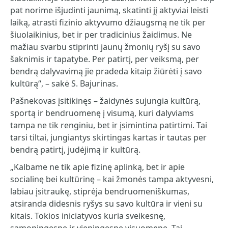
pat norime išjudinti jaunimą, skatinti jį aktyviai leisti
laiką, atrasti fizinio aktyvumo džiaugsmą ne tik per
šiuolaikinius, bet ir per tradicinius žaidimus. Ne
mažiau svarbu stiprinti jaunų žmonių ryšį su savo
šaknimis ir tapatybe. Per patirtį, per veiksmą, per
bendrą dalyvavimą jie pradeda kitaip žiūrėti į savo
kultūrą“, – sakė S. Bajurinas.
Pašnekovas įsitikinęs – žaidynės sujungia kultūrą,
sportą ir bendruomenę į visumą, kuri dalyviams
tampa ne tik renginiu, bet ir įsimintina patirtimi. Tai
tarsi tiltai, jungiantys skirtingas kartas ir tautas per
bendrą patirtį, judėjimą ir kultūrą.
„Kalbame ne tik apie fizinę aplinką, bet ir apie
socialinę bei kultūrinę – kai žmonės tampa aktyvesni,
labiau įsitraukę, stiprėja bendruomeniškumas,
atsiranda didesnis ryšys su savo kultūra ir vieni su
kitais. Tokios iniciatyvos kuria sveikesnę,