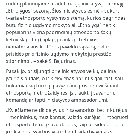
rudenį planuojame pradėti naują iniciatyvą – pirmąjį
„Etnolygos“ sezoną. Šios iniciatyvos esmė – sukurti
tvarią etnosporto vystymo sistemą, kurios pagrindas
būtų fizinio ugdymo mokytojai. „Etnolyga“ ne tik
populiarins vieną pagrindinių etnosporto šakų –
lietuvišką ritinį (ripką), įtrauktą į Lietuvos
nematerialaus kultūros paveldo sąvadą, bet ir
prisidės prie fizinio ugdymo mokytojų prestižo
stiprinimo“, – sakė S. Bajurinas.
Pasak jo, prisijungti prie iniciatyvos veiklų galima
įvairiais būdais, o ir kiekvienas norintis gali rasti sau
tinkamiausią formą, pavyzdžiui, prisidėti viešinant
etnosportą ir etnožaidynes, įsitraukti į savanorių
komandą ar tapti iniciatyvos ambasadoriumi.
„Kviečiame ne tik dalyvius ir savanorius, bet ir kūrėjus
– menininkus, muzikantus, vaizdo kūrėjus – integruoti
etnosporto temą į savo darbus, taip prisidedant prie
jo sklaidos. Svarbus yra ir bendradarbiavimas su