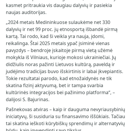
kasmet pritraukia vis daugiau dalyvių ir pasiekia
naujas auditorijas.
„2024 metais Medininkuose sulaukėme net 330
dalyvių ir net 99 proc. jų etnosportą išbandė pirmą
kartą. Tai rodo, kad ši veikla yra nauja, įdomi,
reikalinga. Štai 2025 metais ypač įsiminė vienas
pavyzdys – bendroje įskaitoje pirmą vietą užėmė
mokykla iš Vilniaus, kurioje mokosi ukrainiečiai. Jų
didžiulis noras pažinti Lietuvos kultūrą, paveldą ir
judėjimo tradicijas buvo išskirtinis ir labai įkvepiantis.
Tokie rezultatai parodo, kad etnožaidynės ne tik
skatina fizinį aktyvumą, bet ir tampa svarbia
kultūrinės integracijos bei pažinimo platforma“, –
dalijosi S. Bajurinas.
Pašnekovas atviras – kaip ir dauguma nevyriausybinių
iniciatyvų, ši susiduria su finansavimo iššūkiais. Tačiau
tai skatina ieškoti kūrybiškų sprendimų ir alternatyvių
būdų, kaip įgyvendinti savo tikslus.