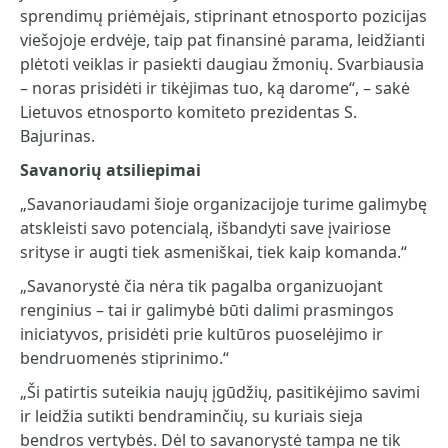
sprendimų priėmėjais, stiprinant etnosporto pozicijas
viešojoje erdvėje, taip pat finansinė parama, leidžianti
plėtoti veiklas ir pasiekti daugiau žmonių. Svarbiausia
– noras prisidėti ir tikėjimas tuo, ką darome“, – sakė
Lietuvos etnosporto komiteto prezidentas S.
Bajurinas.
Savanorių atsiliepimai
„Savanoriaudami šioje organizacijoje turime galimybę
atskleisti savo potencialą, išbandyti save įvairiose
srityse ir augti tiek asmeniškai, tiek kaip komanda.“
„Savanorystė čia nėra tik pagalba organizuojant
renginius – tai ir galimybė būti dalimi prasmingos
iniciatyvos, prisidėti prie kultūros puoselėjimo ir
bendruomenės stiprinimo.“
„Ši patirtis suteikia naujų įgūdžių, pasitikėjimo savimi
ir leidžia sutikti bendraminčių, su kuriais sieja
bendros vertybės. Dėl to savanorystė tampa ne tik