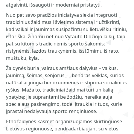
atgaivinti, išsaugoti ir moderniai pristatyti.
Nuo pat savo pradžios iniciatyva siekia integruoti
tradicinius žaidimus į švietimo sistemą ir užtikrinti,
kad vaikai ir jaunimas susipažintų su lietuvišku ritiniu,
istoriškai žinomu net nuo Vytauto Didžiojo laikų, taip
pat su kitomis tradicinėmis sporto šakomis:
ristynėmis, lazdos traukynėmis, išstūmimu iš rato,
muštuku, kyla.
Žaidynės buria įvairaus amžiaus dalyvius – vaikus,
jaunimą, šeimas, senjorus – į bendras veiklas, kurios
natūraliai jungia bendruomenes ir stiprina socialinius
ryšius. Maža to, tradiciniai žaidimai turi unikalią
ypatybę: jie suprantami be žodžių, nereikalauja
specialaus pasirengimo, todėl įtraukia ir tuos, kurie
įprastai nedalyvauja sporto renginiuose.
Etnožaidynės kasmet organizuojamos skirtinguose
Lietuvos regionuose, bendradarbiaujant su vietos