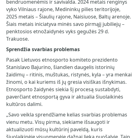
bendruomenėmis ir savivalda. 2024 metais renginys
vyko Vilniaus rajone, Medininkų pilies teritorijoje,
2025 metais – Šiaulių rajone, Naisiuose, Baltų arenoje.
Šiais metais iniciatyva minės savo pirmąjį jubiliejų –
penktosios etnožaidynės vyks gegužės 29 d.
Trakuose.
Sprendžia svarbias problemas
Pasak Lietuvos etnosporto komiteto prezidento
Stanislavo Bajurino, šiandien daugelis istorinių
žaidimų – ritinis, muštukas, ristynės, kyla – yra menkai
žinomi, o kai kuriems iš jų gresia visiškas išnykimas.
Etnosporto žaidynės siekia šį procesą sustabdyti,
paverčiant etnosportą gyva ir aktualia šiuolaikinės
kultūros dalimi.
„Savo veikla sprendžiame kelias svarbias problemas
vienu metu. Visų pirma, siekiame išsaugoti ir
aktualizuoti mūsų kultūrinį paveldą, kuris
šiuolaikinėje visuomenėje dažnai lieka nuošalyje. Taip