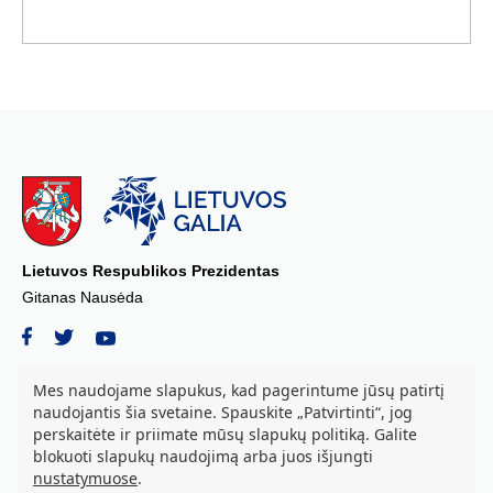
Lietuvos Respublikos Prezidentas
Gitanas Nausėda
Mes naudojame slapukus, kad pagerintume jūsų patirtį
naudojantis šia svetaine. Spauskite „Patvirtinti“, jog
© 2026 Lietuvos Respublikos Prezidento kanceliarija, biudžetinė įstaiga.
perskaitėte ir priimate mūsų slapukų politiką. Galite
Visos teisės saugomos.
blokuoti slapukų naudojimą arba juos išjungti
S. Daukanto a. 3, LT-01122 Vilnius tel. +37069842639, el. paštas:
nustatymuose
.
aurika.grozova@prezidentas.lt