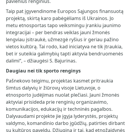
pavienius renginius.
Taip pat įgyvendinome Europos Sąjungos finansuotą
projektą, skirtą karo pabėgėliams iš Ukrainos. Jo
metu etnosportas tapo veiksmingu įrankiu jaunimo
integracijai – per bendras veiklas jauni žmonės
lengviau įsitraukė, užmezgė ryšius ir geriau pažino
vietos kultūrą. Tai rodo, kad iniciatyva ne tik įtraukia,
bet ir suteikia galimybių tapti aktyvia bendruomenės
dalimi“, – džiaugėsi S. Bajurinas.
Daugiau nei tik sporto renginys
Pašnekovo teigimu, projektas kasmet pritraukia
šimtus dalyvių ir žiūrovų visoje Lietuvoje, o
etnosporto judėjimas nuolat plečiasi. Jauni žmonės
aktyviai prisideda prie renginių organizavimo,
komunikacijos, edukacijų ir techninės pagalbos.
Dalyvaudami projekte jie įgyja lyderystės, projektų
valdymo, komandinio darbo įgūdžių, patirties dirbant
su kultūros paveldu. Džiugina ir tai, kad etnožaidynės