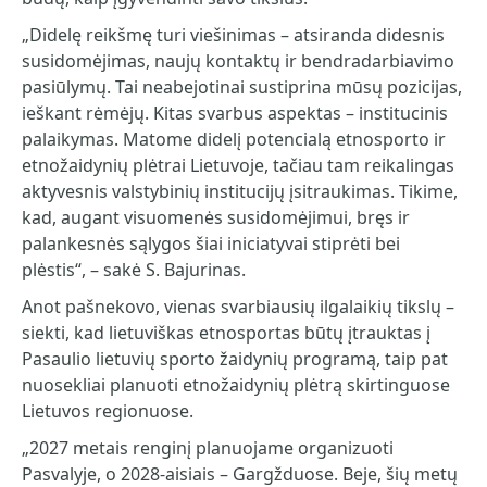
„Didelę reikšmę turi viešinimas – atsiranda didesnis
susidomėjimas, naujų kontaktų ir bendradarbiavimo
pasiūlymų. Tai neabejotinai sustiprina mūsų pozicijas,
ieškant rėmėjų. Kitas svarbus aspektas – institucinis
palaikymas. Matome didelį potencialą etnosporto ir
etnožaidynių plėtrai Lietuvoje, tačiau tam reikalingas
aktyvesnis valstybinių institucijų įsitraukimas. Tikime,
kad, augant visuomenės susidomėjimui, bręs ir
palankesnės sąlygos šiai iniciatyvai stiprėti bei
plėstis“, – sakė S. Bajurinas.
Anot pašnekovo, vienas svarbiausių ilgalaikių tikslų –
siekti, kad lietuviškas etnosportas būtų įtrauktas į
Pasaulio lietuvių sporto žaidynių programą, taip pat
nuosekliai planuoti etnožaidynių plėtrą skirtinguose
Lietuvos regionuose.
„2027 metais renginį planuojame organizuoti
Pasvalyje, o 2028-aisiais – Gargžduose. Beje, šių metų