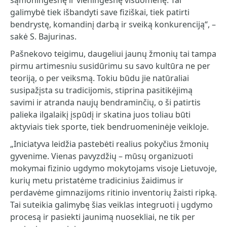
sąmoningesnę ir vieningesnę visuomenę. Tai
galimybė tiek išbandyti save fiziškai, tiek patirti
bendrystę, komandinį darbą ir sveiką konkurenciją“, –
sakė S. Bajurinas.
Pašnekovo teigimu, daugeliui jaunų žmonių tai tampa
pirmu artimesniu susidūrimu su savo kultūra ne per
teoriją, o per veiksmą. Tokiu būdu jie natūraliai
susipažįsta su tradicijomis, stiprina pasitikėjimą
savimi ir atranda naujų bendraminčių, o ši patirtis
palieka ilgalaikį įspūdį ir skatina juos toliau būti
aktyviais tiek sporte, tiek bendruomeninėje veikloje.
„Iniciatyva leidžia pastebėti realius pokyčius žmonių
gyvenime. Vienas pavyzdžių – mūsų organizuoti
mokymai fizinio ugdymo mokytojams visoje Lietuvoje,
kurių metu pristatėme tradicinius žaidimus ir
perdavėme gimnazijoms ritinio inventorių žaisti ripką.
Tai suteikia galimybę šias veiklas integruoti į ugdymo
procesą ir pasiekti jaunimą nuosekliai, ne tik per