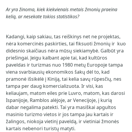
Ar yra žinoma, kiek kiekvienais metais žmonių praeina
kelią, ar nesekate tokios statistikos?
Kadangi, kaip sakiau, tas reiškinys net ne projektas,
nėra komercinės paskirties, tai fiksuoti žmonių ir kuo
didesnio skaičiaus nėra mūsų siekiamybė. Galbūt yra
priešingai. Jeigu kalbant apie tai, kad kultūros
paveldas ir turizmas nuo 1980 metų Europoje tampa
viena svarbiausių ekonomikos šakų dėl to, kad
pramonė išsikėlė į Kiniją, tai kelia savų rūpesčių, nes
tampa per daug komercializuota. Ir visi, kas
keliaujam, matom eiles prie Luvro, matom, kas darosi
Ispanijoje, Ramblos alėjoje, ar Venecijoje, į kurią
dabar negalima patekti. Tai yra masiškai apgultos
masinio turizmo vietos ir jos tampa jau kartais ir
žalingos, niokoja vietinį paveldą, ir vietiniai žmonės
kartais nebenori turistų matyti.