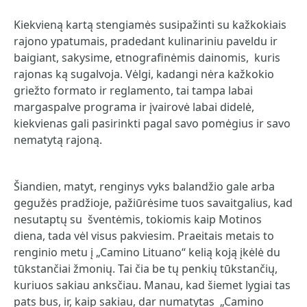
Kiekvieną kartą stengiamės susipažinti su kažkokiais
rajono ypatumais, pradedant kulinariniu paveldu ir
baigiant, sakysime, etnografinėmis dainomis, kuris
rajonas ką sugalvoja. Vėlgi, kadangi nėra kažkokio
griežto formato ir reglamento, tai tampa labai
margaspalve programa ir įvairovė labai didelė,
kiekvienas gali pasirinkti pagal savo pomėgius ir savo
nematytą rajoną.
Šiandien, matyt, renginys vyks balandžio gale arba
gegužės pradžioje, pažiūrėsime tuos savaitgalius, kad
nesutaptų su šventėmis, tokiomis kaip Motinos
diena, tada vėl visus pakviesim. Praeitais metais to
renginio metu į „Camino Lituano“ kelią koją įkėlė du
tūkstančiai žmonių. Tai čia be tų penkių tūkstančių,
kuriuos sakiau anksčiau. Manau, kad šiemet lygiai tas
pats bus, ir, kaip sakiau, dar numatytas „Camino