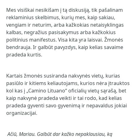
Mes visiškai nesikišam į tą diskusiją, tik pašalinam
reklaminius skelbimus, kurių mes, kaip sakiau,
vengiam ir neturim, arba kažkokias netaisyklingas
kalbas, negražius pasisakymus arba kažkokius
politinius manifestus. Visa kita yra laisvai. Žmonės
bendrauja. Ir galbūt pavyzdys, kaip kelias savaime
pradeda kurtis.
Kartais žmonės susiranda nakvynės vietų, kurias
pasiūlo ir kitiems keliautojams, kurios nėra įtrauktos
kol kas į „Camino Lituano“ oficialių vietų sąrašą, bet
kaip nakvynė pradeda veikti ir tai rodo, kad kelias
pradeda gyventi savo gyvenimą ir nepavaldus jokiai
organizacijai.
Ačiū, Mariau. Galbūt dar kažko nepaklausiau, ką