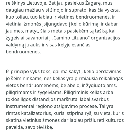
reiškinys Lietuvoje. Bet jau pasiekus Žagarę, mus
daugiau mažiau visi žinojo ir suprato, kas čia vyksta,
kuo toliau, tuo labiau ir vietinės bendruomenės, ir
vietiniai žmonės įsijungdavo į kelio kūrimą, ir dabar
jau mes, matyt, šiais metais pasiekėm tą tašką, kai
žygeiviai savanoriai į „Camino Lituano“ organizacijos
valdymą įtrauks ir visas kelyje esančias
bendruomenes.
Iš principo vyks toks, galima sakyti, kelio perdavimas
jo šeimininkams, nes kelias yra pirmiausia reikalingas
vietos bendruomenėms, be abejo, ir žygiuotojams,
piligrimams ir žygeiviams. Piligriminis kelias arba
tokios ilgos distancijos maršrutai labai svarbūs
instrumentai regiono atsigavimo procese. Tai yra
rimtas katalizatorius, kuris stiprina ryšį su vieta, kuris
skatina vietinius žmones dar labiau prižiūrėti kultūros
paveldą, savo tėviškę.