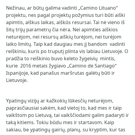
Nežinau, ar būtų galima vadinti „Camino Lituano“
projektu, nes pagal projektų požymius turi būti aiški
apimtis, aiškus laikas, aiškūs resursai. Tai nė vieno iš
šitų trijų parametrų čia nėra. Nei apimties aiškios
neturėjom, nei resursų aiškių turėjom, nei turėjom
laiko limitų. Taip kad daugiau mes jį bandom vadinti
reiškiniu, kuris po truputį plinta vis labiau Lietuvoje. O
pradžia to reiškinio buvo keleto žygeivių mintis,
kurie 2016 metais žygiavo „Camino de Santiago“
Ispanijoje, kad panašus maršrutas galėtų būti ir
Lietuvoje.
Ypatingų vizijų ar kažkokių lūkesčių neturėjom,
paprasčiausiai sakėm, kad vietoj to, kad mes ir taip
vaikštom po Lietuvą, tai vaikščiodami galim padaryti ir
taką kitiems. Tokiu būdu mes ir startavom. Kaip
sakiau, be ypatingų gairių, planų, su kryptim, kur tas