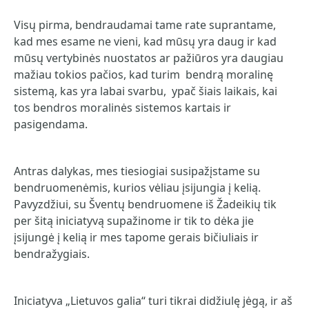
Visų pirma, bendraudamai tame rate suprantame,
kad mes esame ne vieni, kad mūsų yra daug ir kad
mūsų vertybinės nuostatos ar pažiūros yra daugiau
mažiau tokios pačios, kad turim bendrą moralinę
sistemą, kas yra labai svarbu, ypač šiais laikais, kai
tos bendros moralinės sistemos kartais ir
pasigendama.
Antras dalykas, mes tiesiogiai susipažįstame su
bendruomenėmis, kurios vėliau įsijungia į kelią.
Pavyzdžiui, su Šventų bendruomene iš Žadeikių tik
per šitą iniciatyvą supažinome ir tik to dėka jie
įsijungė į kelią ir mes tapome gerais bičiuliais ir
bendražygiais.
Iniciatyva „Lietuvos galia“ turi tikrai didžiulę jėgą, ir aš