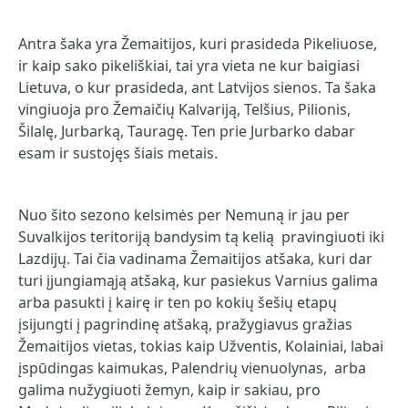
Antra šaka yra Žemaitijos, kuri prasideda Pikeliuose,
ir kaip sako pikeliškiai, tai yra vieta ne kur baigiasi
Lietuva, o kur prasideda, ant Latvijos sienos. Ta šaka
vingiuoja pro Žemaičių Kalvariją, Telšius, Pilionis,
Šilalę, Jurbarką, Tauragę. Ten prie Jurbarko dabar
esam ir sustojęs šiais metais.
Nuo šito sezono kelsimės per Nemuną ir jau per
Suvalkijos teritoriją bandysim tą kelią pravingiuoti iki
Lazdijų. Tai čia vadinama Žemaitijos atšaka, kuri dar
turi įjungiamąją atšaką, kur pasiekus Varnius galima
arba pasukti į kairę ir ten po kokių šešių etapų
įsijungti į pagrindinę atšaką, pražygiavus gražias
Žemaitijos vietas, tokias kaip Užventis, Kolainiai, labai
įspūdingas kaimukas, Palendrių vienuolynas, arba
galima nužygiuoti žemyn, kaip ir sakiau, pro