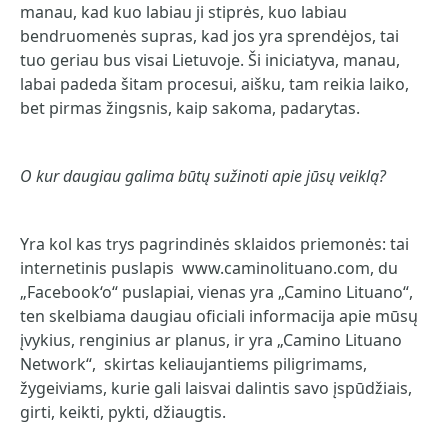
manau, kad kuo labiau ji stiprės, kuo labiau
bendruomenės supras, kad jos yra sprendėjos, tai
tuo geriau bus visai Lietuvoje. Ši iniciatyva, manau,
labai padeda šitam procesui, aišku, tam reikia laiko,
bet pirmas žingsnis, kaip sakoma, padarytas.
O kur daugiau galima būtų sužinoti apie jūsų veiklą?
Yra kol kas trys pagrindinės sklaidos priemonės: tai
internetinis puslapis www.caminolituano.com, du
„Facebook‘o“ puslapiai, vienas yra „Camino Lituano“,
ten skelbiama daugiau oficiali informacija apie mūsų
įvykius, renginius ar planus, ir yra „Camino Lituano
Network“, skirtas keliaujantiems piligrimams,
žygeiviams, kurie gali laisvai dalintis savo įspūdžiais,
girti, keikti, pykti, džiaugtis.