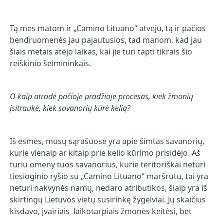
Tą mes matom ir „Camino Lituano“ atveju, tą ir pačios
bendruomenės jau pajautusios, tad manom, kad jau
šiais metais atėjo laikas, kai jie turi tapti tikrais šio
reiškinio šeimininkais.
O kaip atrodė pačioje pradžioje procesas, kiek žmonių
įsitraukė, kiek savanorių kūrė kelią?
Iš esmės, mūsų sąrašuose yra apie šimtas savanorių,
kurie vienaip ar kitaip prie kelio kūrimo prisidėjo. Aš
turiu omeny tuos savanorius, kurie teritoriškai neturi
tiesioginio ryšio su „Camino Lituano“ maršrutu, tai yra
neturi nakvynės namų, nedaro atributikos, šiaip yra iš
skirtingų Lietuvos vietų susirinkę žygeiviai. Jų skaičius
kisdavo, įvairiais laikotarpiais žmonės keitėsi, bet