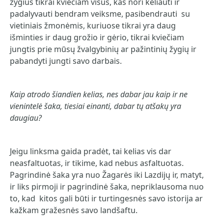
žygius tikrai kviečiam visus, kas nori keliauti ir
padalyvauti bendram veiksme, pasibendrauti su
vietiniais žmonėmis, kuriuose tikrai yra daug
išminties ir daug grožio ir gėrio, tikrai kviečiam
jungtis prie mūsų žvalgybinių ar pažintinių žygių ir
pabandyti jungti savo darbais.
Kaip atrodo šiandien kelias, nes dabar jau kaip ir ne
vienintelė šaka, tiesiai einanti, dabar tų atšakų yra
daugiau?
Jeigu linksma gaida pradėt, tai kelias vis dar
neasfaltuotas, ir tikime, kad nebus asfaltuotas.
Pagrindinė šaka yra nuo Žagarės iki Lazdijų ir, matyt,
ir liks pirmoji ir pagrindinė šaka, nepriklausoma nuo
to, kad kitos gali būti ir turtingesnės savo istorija ar
kažkam gražesnės savo landšaftu.