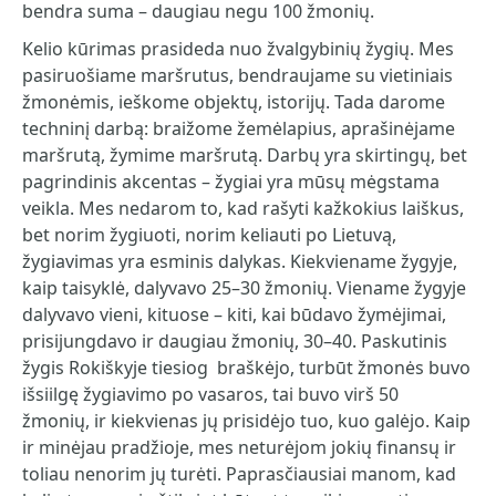
bendra suma – daugiau negu 100 žmonių.
Kelio kūrimas prasideda nuo žvalgybinių žygių. Mes
pasiruošiame maršrutus, bendraujame su vietiniais
žmonėmis, ieškome objektų, istorijų. Tada darome
techninį darbą: braižome žemėlapius, aprašinėjame
maršrutą, žymime maršrutą. Darbų yra skirtingų, bet
pagrindinis akcentas – žygiai yra mūsų mėgstama
veikla. Mes nedarom to, kad rašyti kažkokius laiškus,
bet norim žygiuoti, norim keliauti po Lietuvą,
žygiavimas yra esminis dalykas. Kiekviename žygyje,
kaip taisyklė, dalyvavo 25–30 žmonių. Viename žygyje
dalyvavo vieni, kituose – kiti, kai būdavo žymėjimai,
prisijungdavo ir daugiau žmonių, 30–40. Paskutinis
žygis Rokiškyje tiesiog braškėjo, turbūt žmonės buvo
išsiilgę žygiavimo po vasaros, tai buvo virš 50
žmonių, ir kiekvienas jų prisidėjo tuo, kuo galėjo. Kaip
ir minėjau pradžioje, mes neturėjom jokių finansų ir
toliau nenorim jų turėti. Paprasčiausiai manom, kad