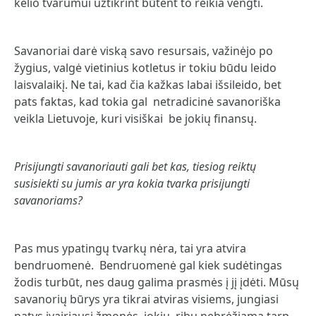
kelio tvarumui užtikrint būtent to reikia vengti.
Savanoriai darė viską savo resursais, važinėjo po
žygius, valgė vietinius kotletus ir tokiu būdu leido
laisvalaikį. Ne tai, kad čia kažkas labai išsileido, bet
pats faktas, kad tokia gal netradicinė savanoriška
veikla Lietuvoje, kuri visiškai be jokių finansų.
Prisijungti savanoriauti gali bet kas, tiesiog reiktų
susisiekti su jumis ar yra kokia tvarka prisijungti
savanoriams?
Pas mus ypatingų tvarkų nėra, tai yra atvira
bendruomenė. Bendruomenė gal kiek sudėtingas
žodis turbūt, nes daug galima prasmės į jį įdėti. Mūsų
savanorių būrys yra tikrai atviras visiems, jungiasi