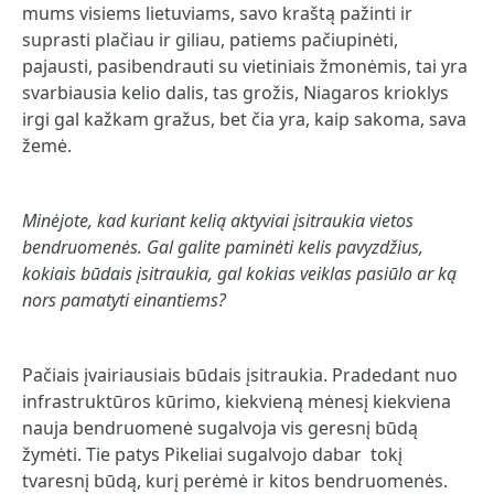
mums visiems lietuviams, savo kraštą pažinti ir
suprasti plačiau ir giliau, patiems pačiupinėti,
pajausti, pasibendrauti su vietiniais žmonėmis, tai yra
svarbiausia kelio dalis, tas grožis, Niagaros krioklys
irgi gal kažkam gražus, bet čia yra, kaip sakoma, sava
žemė.
Minėjote, kad kuriant kelią aktyviai įsitraukia vietos
bendruomenės. Gal galite paminėti kelis pavyzdžius,
kokiais būdais įsitraukia, gal kokias veiklas pasiūlo ar ką
nors pamatyti einantiems?
Pačiais įvairiausiais būdais įsitraukia. Pradedant nuo
infrastruktūros kūrimo, kiekvieną mėnesį kiekviena
nauja bendruomenė sugalvoja vis geresnį būdą
žymėti. Tie patys Pikeliai sugalvojo dabar tokį
tvaresnį būdą, kurį perėmė ir kitos bendruomenės.