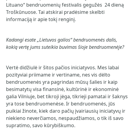
Lituano“ bendruomenių festivalis gegužės 24 dieną
Troškūnuose. Tai atskirai pradėsime skelbti
informaciją ir apie tokį renginį.
Kadangi esate „Lietuvos galios“ bendruomenės dalis,
kokią vertę jums suteikia buvimas šioje bendruomenėje?
Vertė didžiulė ir šitos pačios iniciatyvos. Mes labai
pozityviai priimame ir vertiname, nes vis dėlto
bendruomenės yra pagrindas mūsų šalies ir kaip
besimatytų visa finansinė, kultūrinė ir ekonominė
galia Vilniuje, bet tikroji jėga, tikrieji pamatai ir šaknys
yra tose bendruomenėse. Ir bendruomenės, jūs
puikiai žinote, kiek daro pačių įvairiausių iniciatyvų ir
niekieno neverčiamos, nespaudžiamos, o tik iš savo
supratimo, savo kūrybiškumo.