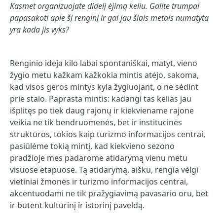
Kasmet organizuojate didelį ėjimą keliu. Galite trumpai
papasakoti apie šį renginį ir gal jau šiais metais numatyta
yra kada jis vyks?
Renginio idėja kilo labai spontaniškai, matyt, vieno
žygio metu kažkam kažkokia mintis atėjo, sakoma,
kad visos geros mintys kyla žygiuojant, o ne sėdint
prie stalo. Paprasta mintis: kadangi tas kelias jau
išplitęs po tiek daug rajonų ir kiekviename rajone
veikia ne tik bendruomenės, bet ir institucinės
struktūros, tokios kaip turizmo informacijos centrai,
pasiūlėme tokią mintį, kad kiekvieno sezono
pradžioje mes padarome atidarymą vienu metu
visuose etapuose. Tą atidarymą, aišku, rengia vėlgi
vietiniai žmonės ir turizmo informacijos centrai,
akcentuodami ne tik pražygiavimą pavasario oru, bet
ir būtent kultūrinį ir istorinį paveldą.