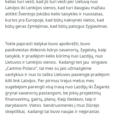
kelias turi vesti, kad jis turi vesti per Lietuvą nuo
Latvijos iki Lenkijos sienos, kad turi daugiau mažiau
atitikti Šventojo Jokūbo kelio taisykles ir nuostatas,
kurios yra Europoje, kad būtų nakvynės vietos, kad
būtų geras žymėjimas, kad būtų patogus žygiavimas.
Tokie paprasti dalykai buvo apsibrėžti, buvo
pasikviestas didesnis būrys savanorių, žygeivių, kaip
taisyklė, ir pradėjom kelio kūrimą nuo Lazdijų, nuo
Lietuvos ir Lenkijos sienos. Kadangi ten jau vingiavo
„Camino Polaco“, tai mes su jais užmazgėme
santykius ir nuo to taško Lietuvos pasienyje pradėjom
kilti link Latvijos. Per pirmus trejus metus mes
sugebėjom parengti visą trasą nuo Lazdijų iki Žagarės
grynai savanorių pastangom, be jokių projektinių
finansavimų, gairių, planų. Kaip išeidavo, taip ir
darydavom. Vietos bendruomenės į mus žiūrėjo
skeptiškai, kadangi tai buvo naujas ir neįprastas