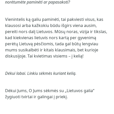
norėtumėte paminėti ar papasakoti?
Vienintelis ką galiu paminėti, tai pakviesti visus, kas
klausosi arba kažkokiu būdu išgirs viena ausim,
pereiti nors dalį Lietuvos. Mūsų noras, vizija ir tikslas,
kad kiekvienas lietuvis nors kartą per gyvenimą
perėtų Lietuvą pėsčiomis, tada gal būtų lengviau
mums susikalbėti ir kitais klausimais, bet kurioje
diskusijoje. Tai kvietimas visiems – į kelią!
Dėkui labai. Linkiu sėkmės kuriant kelią.
Dėkui Jums, O Jums sėkmės su „Lietuvos galia“
žygiuoti tvirtai ir galingai į priekį.