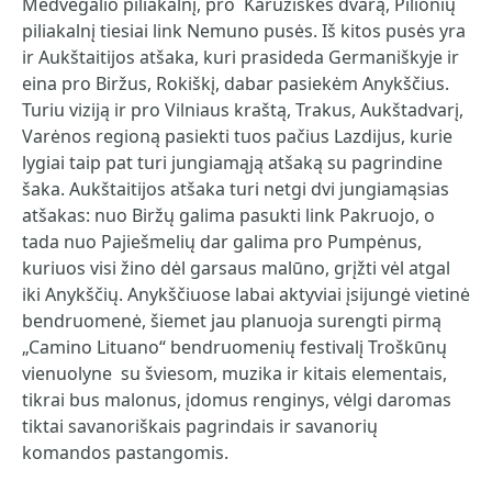
Medvėgalio piliakalnį, pro Karužiškės dvarą, Pilionių
piliakalnį tiesiai link Nemuno pusės. Iš kitos pusės yra
ir Aukštaitijos atšaka, kuri prasideda Germaniškyje ir
eina pro Biržus, Rokiškį, dabar pasiekėm Anykščius.
Turiu viziją ir pro Vilniaus kraštą, Trakus, Aukštadvarį,
Varėnos regioną pasiekti tuos pačius Lazdijus, kurie
lygiai taip pat turi jungiamąją atšaką su pagrindine
šaka. Aukštaitijos atšaka turi netgi dvi jungiamąsias
atšakas: nuo Biržų galima pasukti link Pakruojo, o
tada nuo Pajiešmelių dar galima pro Pumpėnus,
kuriuos visi žino dėl garsaus malūno, grįžti vėl atgal
iki Anykščių. Anykščiuose labai aktyviai įsijungė vietinė
bendruomenė, šiemet jau planuoja surengti pirmą
„Camino Lituano“ bendruomenių festivalį Troškūnų
vienuolyne su šviesom, muzika ir kitais elementais,
tikrai bus malonus, įdomus renginys, vėlgi daromas
tiktai savanoriškais pagrindais ir savanorių
komandos pastangomis.