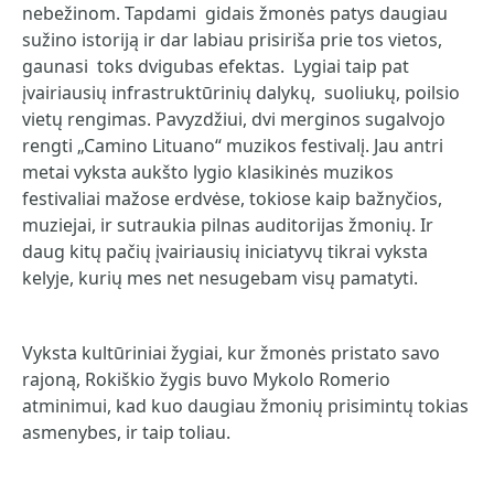
nebežinom. Tapdami gidais žmonės patys daugiau
sužino istoriją ir dar labiau prisiriša prie tos vietos,
gaunasi toks dvigubas efektas. Lygiai taip pat
įvairiausių infrastruktūrinių dalykų, suoliukų, poilsio
vietų rengimas. Pavyzdžiui, dvi merginos sugalvojo
rengti „Camino Lituano“ muzikos festivalį. Jau antri
metai vyksta aukšto lygio klasikinės muzikos
festivaliai mažose erdvėse, tokiose kaip bažnyčios,
muziejai, ir sutraukia pilnas auditorijas žmonių. Ir
daug kitų pačių įvairiausių iniciatyvų tikrai vyksta
kelyje, kurių mes net nesugebam visų pamatyti.
Vyksta kultūriniai žygiai, kur žmonės pristato savo
rajoną, Rokiškio žygis buvo Mykolo Romerio
atminimui, kad kuo daugiau žmonių prisimintų tokias
asmenybes, ir taip toliau.