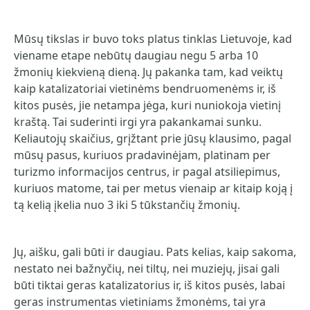
Mūsų tikslas ir buvo toks platus tinklas Lietuvoje, kad
viename etape nebūtų daugiau negu 5 arba 10
žmonių kiekvieną dieną. Jų pakanka tam, kad veiktų
kaip katalizatoriai vietinėms bendruomenėms ir, iš
kitos pusės, jie netampa jėga, kuri nuniokoja vietinį
kraštą. Tai suderinti irgi yra pakankamai sunku.
Keliautojų skaičius, grįžtant prie jūsų klausimo, pagal
mūsų pasus, kuriuos pradavinėjam, platinam per
turizmo informacijos centrus, ir pagal atsiliepimus,
kuriuos matome, tai per metus vienaip ar kitaip koją į
tą kelią įkelia nuo 3 iki 5 tūkstančių žmonių.
Jų, aišku, gali būti ir daugiau. Pats kelias, kaip sakoma,
nestato nei bažnyčių, nei tiltų, nei muziejų, jisai gali
būti tiktai geras katalizatorius ir, iš kitos pusės, labai
geras instrumentas vietiniams žmonėms, tai yra