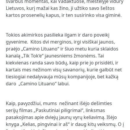
svarbus momentas, kai Vadaktuose, miestelyje vidury
Lietuvos, kurį mažai kas žino, ji užtiko savo šeštos
kartos prosenelių kapus, ir ten susirinko visa giminė.
Tokios akimirkos pasilieka ilgam ir daro poveikį
gyvenime. Kitos dvi merginos, irgi visiškai jaunos,
praėjo „Camino Lituano“ ir šiuo metu kuria sklaidos
kanalą „Tik Tok‘e“ jaunesniems žmonėms. Tai
kiekvienas randa savo būdų, kaip prie jo prisidėti, ir
kartais mes nežinom visų savanorių, kurie galbūt net
tiesiogiai nedalyvauja mūsų kompanijoje, bet kažką
daro „Camino Lituano“ labui.
Kaip, pavyzdžiui, mums nežinant išėjo dešimties
serijų filmas „Paskutiniai piligrimai“, linksmas
pasakojimas apie dviejų jaunų vyrų keliavimą. Išėjo
knyga „Kelias, pingvinai ir aš“ ir daug kitų veiksmų. O į