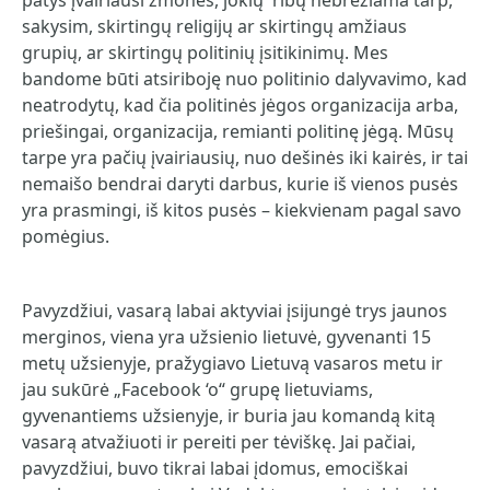
patys įvairiausi žmonės, jokių ribų nebrėžiama tarp,
sakysim, skirtingų religijų ar skirtingų amžiaus
grupių, ar skirtingų politinių įsitikinimų. Mes
bandome būti atsiriboję nuo politinio dalyvavimo, kad
neatrodytų, kad čia politinės jėgos organizacija arba,
priešingai, organizacija, remianti politinę jėgą. Mūsų
tarpe yra pačių įvairiausių, nuo dešinės iki kairės, ir tai
nemaišo bendrai daryti darbus, kurie iš vienos pusės
yra prasmingi, iš kitos pusės – kiekvienam pagal savo
pomėgius.
Pavyzdžiui, vasarą labai aktyviai įsijungė trys jaunos
merginos, viena yra užsienio lietuvė, gyvenanti 15
metų užsienyje, pražygiavo Lietuvą vasaros metu ir
jau sukūrė „Facebook ‘o“ grupę lietuviams,
gyvenantiems užsienyje, ir buria jau komandą kitą
vasarą atvažiuoti ir pereiti per tėviškę. Jai pačiai,
pavyzdžiui, buvo tikrai labai įdomus, emociškai