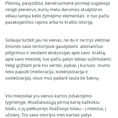
Pilionių, pavyzdžiui, bendruomenė pirmieji sugalvojo
rengti plenerus, kurių metu daromos skulptūros
vėliau tampa kelio žymėjimo elementais ir tuo pačiu
pasakojančios rajono arba to krašto istoriją.
Gidauja turbūt jau ne vienas, ne du ir ne trys vietiniai
žmonės savo teritorijose gaudydami ateinančius
piligrimus ir vesdami ekskursijas apie savo kraštą,
apie savo miestelį, tuo pačiu patys labiau sužinodami.
Vėlgi grįžtant prie tos vertės, įvykiai, į kuriuos mums
teko papulti (melioracija, kolektyvizacija ir
sovietizacija), visus mus padarė tauta be šaknų.
Visi miesteliai yra vienos kartos įsišaknijimo
lygmenyje. Atvažiavusiųjų pirmą kartą kažkokiu
būdu, o jų palikuonys išvažiuoja toliau – į miestus, į
užsienį. Tos savo istorijos mes kartais patys