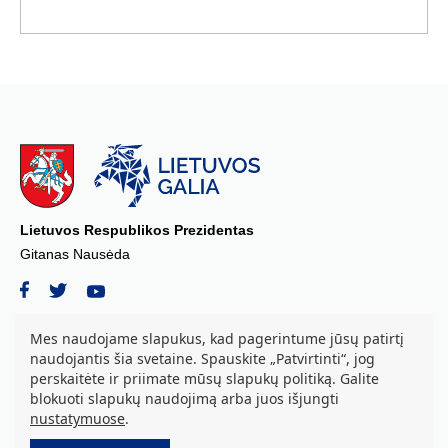
Lietuvos Respublikos Prezidentas
Gitanas Nausėda
Mes naudojame slapukus, kad pagerintume jūsų patirtį
naudojantis šia svetaine. Spauskite „Patvirtinti“, jog
© 2026 Lietuvos Respublikos Prezidento kanceliarija, biudžetinė įstaiga.
perskaitėte ir priimate mūsų slapukų politiką. Galite
Visos teisės saugomos.
blokuoti slapukų naudojimą arba juos išjungti
S. Daukanto a. 3, LT-01122 Vilnius tel. +37069842639, el. paštas:
nustatymuose
.
aurika.grozova@prezidentas.lt
Duomenys kaupiami ir saugomi Juridinių asmenų registre. Juridinio