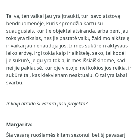
Tai va, ten vaikai jau yra įtraukti, turi savo atstovą
bendruomenėje, kuris sprendžia kartu su
suaugusiais, kur tie objektai atsiranda, arba bent jau
toks yra tikslas, nes jie pastatė vaikų žaidimo aikštelę
ir vaikai jau nenaudoja jos. Ir mes sukūrėm aktyvaus
laiko erdvę, irgi tokią kaip ir aikštelę, sako, tai kodėl
jie sukūrė, jeigu yra tokia, ir mes išsiaiškinome, kad
nei jie paklausė, kurioje vietoje, nei kokios jos reikia, ir
sukūrė tai, kas kiekvienam neaktualu. O tai yra labai
svarbu.
Ir kaip atrodo ši vasara jūsų projekto?
Margarita:
Šią vasarą ruošiamės kitam sezonui, bet šį pavasarį