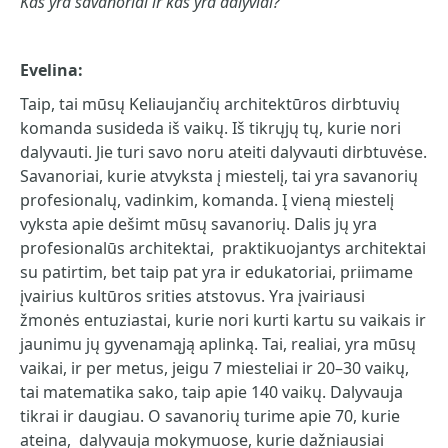
Kas yra savanoriai ir kas yra dalyviai?
Evelina:
Taip, tai mūsų Keliaujančių architektūros dirbtuvių
komanda susideda iš vaikų. Iš tikrųjų tų, kurie nori
dalyvauti. Jie turi savo noru ateiti dalyvauti dirbtuvėse.
Savanoriai, kurie atvyksta į miestelį, tai yra savanorių
profesionalų, vadinkim, komanda. Į vieną miestelį
vyksta apie dešimt mūsų savanorių. Dalis jų yra
profesionalūs architektai, praktikuojantys architektai
su patirtim, bet taip pat yra ir edukatoriai, priimame
įvairius kultūros srities atstovus. Yra įvairiausi
žmonės entuziastai, kurie nori kurti kartu su vaikais ir
jaunimu jų gyvenamąją aplinką. Tai, realiai, yra mūsų
vaikai, ir per metus, jeigu 7 miesteliai ir 20–30 vaikų,
tai matematika sako, taip apie 140 vaikų. Dalyvauja
tikrai ir daugiau. O savanorių turime apie 70, kurie
ateina, dalyvauja mokymuose, kurie dažniausiai