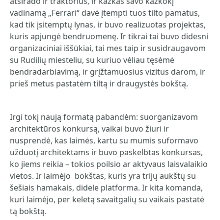
atsirado ir traktorius, ir kažkas savo kažkokį
vadinamą „Ferrari“ davė įtempti tuos tilto pamatus,
kad tik įsitemptų lynas, ir buvo realizuotas projektas,
kuris apjungė bendruomenę. Ir tikrai tai buvo didesni
organizaciniai iššūkiai, tai mes taip ir susidraugavom
su Rudilių miesteliu, su kuriuo vėliau tęsėmė
bendradarbiavimą, ir grįžtamuosius vizitus darom, ir
prieš metus pastatėm tiltą ir draugystės bokštą.
Irgi tokį naują formatą pabandėm: suorganizavom
architektūros konkursą, vaikai buvo žiuri ir
nusprendė, kas laimės, kartu su mumis suformavo
užduotį architektams ir buvo paskelbtas konkursas,
ko jiems reikia – tokios poilsio ar aktyvaus laisvalaikio
vietos. Ir laimėjo bokštas, kuris yra trijų aukštų su
šešiais hamakais, didele platforma. Ir kita komanda,
kuri laimėjo, per keletą savaitgalių su vaikais pastatė
tą bokštą.