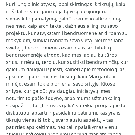
kuri jungia iniciatyvas, labai skirtingas iš tikrųjų, kaip
ir iš dalies suorganizuoja tą visą apsijungimą. Ir
vienas kito pamatymą, galbūt dėmesio atkreipimą,
nes mes, kaip architektai, dažniausiai irgi su savo
projektu, kur atvykstam į bendruomenę ar dirbam su
mokyklom, sunkiai randam savo vietą. Nei mes labai
švietėjų bendruomenės esam dalis, architektų
bendruomenėje atrodo, kad mes labiau kultūros
sritis, ir nėra tų terpių, kur susitikti bendraminčių, kur
galėtum daugiau išplėsti, kalbėti apie metodologijas,
apsikeisti patirtimi, nes tiesiog, kaip Margarita ir
minėjo, esam tokie pionieriai savo srityje. Kitose
srityse, kur galbūt yra daugiau iniciatyvų, mes
neturim to pačio žodyno, arba mums užtrunka irgi
susipažinti, tai „Lietuvos galia“ suteikia progą apie tai
diskutuoti, aptarti ir pasidalinti patirtimi, kas yra iš
tikrųjų vienas iš tokių svarbiausių aspektų – tas
patirties apsikeitimas, nes tai ir palaikymas vienu
atveju ir kažkokių problemų sprendimas atsiranda