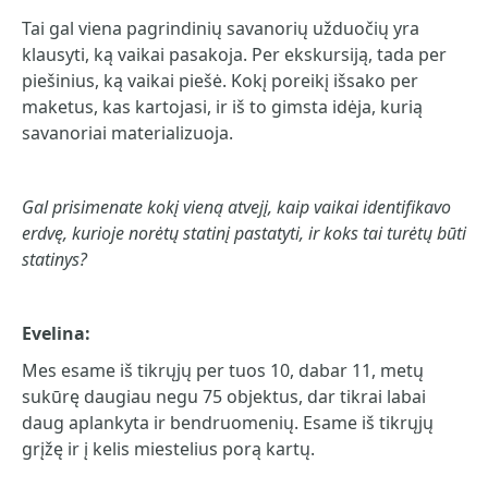
Tai gal viena pagrindinių savanorių užduočių yra
klausyti, ką vaikai pasakoja. Per ekskursiją, tada per
piešinius, ką vaikai piešė. Kokį poreikį išsako per
maketus, kas kartojasi, ir iš to gimsta idėja, kurią
savanoriai materializuoja.
Gal prisimenate kokį vieną atvejį, kaip vaikai identifikavo
erdvę, kurioje norėtų statinį pastatyti, ir koks tai turėtų būti
statinys?
Evelina:
Mes esame iš tikrųjų per tuos 10, dabar 11, metų
sukūrę daugiau negu 75 objektus, dar tikrai labai
daug aplankyta ir bendruomenių. Esame iš tikrųjų
grįžę ir į kelis miestelius porą kartų.