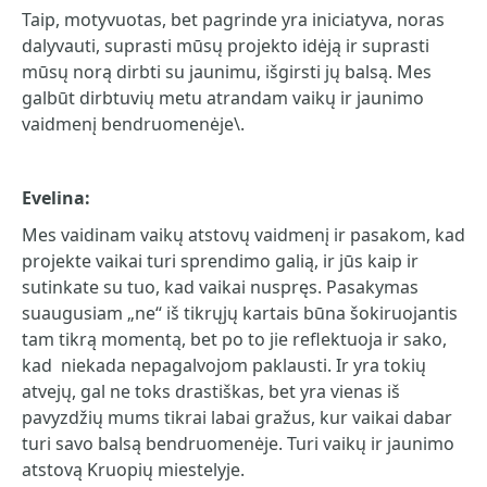
Taip, motyvuotas, bet pagrinde yra iniciatyva, noras
dalyvauti, suprasti mūsų projekto idėją ir suprasti
mūsų norą dirbti su jaunimu, išgirsti jų balsą. Mes
galbūt dirbtuvių metu atrandam vaikų ir jaunimo
vaidmenį bendruomenėje\.
Evelina:
Mes vaidinam vaikų atstovų vaidmenį ir pasakom, kad
projekte vaikai turi sprendimo galią, ir jūs kaip ir
sutinkate su tuo, kad vaikai nuspręs. Pasakymas
suaugusiam „ne“ iš tikrųjų kartais būna šokiruojantis
tam tikrą momentą, bet po to jie reflektuoja ir sako,
kad niekada nepagalvojom paklausti. Ir yra tokių
atvejų, gal ne toks drastiškas, bet yra vienas iš
pavyzdžių mums tikrai labai gražus, kur vaikai dabar
turi savo balsą bendruomenėje. Turi vaikų ir jaunimo
atstovą Kruopių miestelyje.