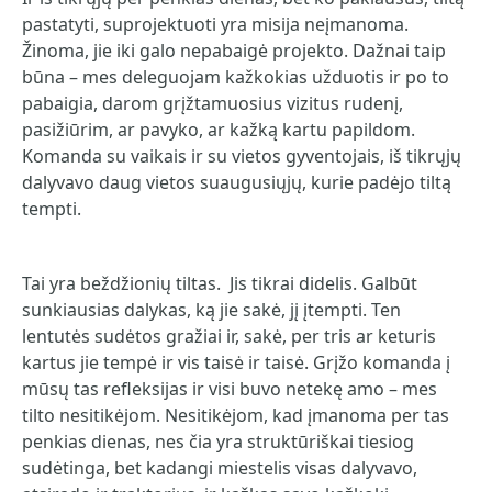
pastatyti, suprojektuoti yra misija neįmanoma.
Žinoma, jie iki galo nepabaigė projekto. Dažnai taip
būna – mes deleguojam kažkokias užduotis ir po to
pabaigia, darom grįžtamuosius vizitus rudenį,
pasižiūrim, ar pavyko, ar kažką kartu papildom.
Komanda su vaikais ir su vietos gyventojais, iš tikrųjų
dalyvavo daug vietos suaugusiųjų, kurie padėjo tiltą
tempti.
Tai yra beždžionių tiltas. Jis tikrai didelis. Galbūt
sunkiausias dalykas, ką jie sakė, jį įtempti. Ten
lentutės sudėtos gražiai ir, sakė, per tris ar keturis
kartus jie tempė ir vis taisė ir taisė. Grįžo komanda į
mūsų tas refleksijas ir visi buvo netekę amo – mes
tilto nesitikėjom. Nesitikėjom, kad įmanoma per tas
penkias dienas, nes čia yra struktūriškai tiesiog
sudėtinga, bet kadangi miestelis visas dalyvavo,