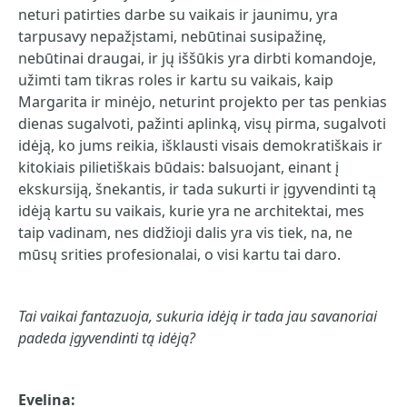
neturi patirties darbe su vaikais ir jaunimu, yra
tarpusavy nepažįstami, nebūtinai susipažinę,
nebūtinai draugai, ir jų iššūkis yra dirbti komandoje,
užimti tam tikras roles ir kartu su vaikais, kaip
Margarita ir minėjo, neturint projekto per tas penkias
dienas sugalvoti, pažinti aplinką, visų pirma, sugalvoti
idėją, ko jums reikia, išklausti visais demokratiškais ir
kitokiais pilietiškais būdais: balsuojant, einant į
ekskursiją, šnekantis, ir tada sukurti ir įgyvendinti tą
idėją kartu su vaikais, kurie yra ne architektai, mes
taip vadinam, nes didžioji dalis yra vis tiek, na, ne
mūsų srities profesionalai, o visi kartu tai daro.
Tai vaikai fantazuoja, sukuria idėją ir tada jau savanoriai
padeda įgyvendinti tą idėją?
Evelina: