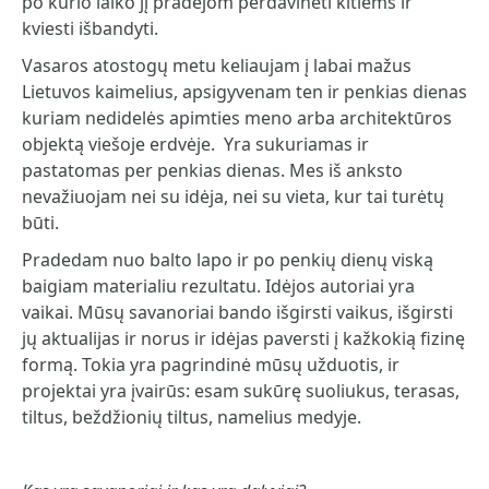
po kurio laiko jį pradėjom perdavinėti kitiems ir
kviesti išbandyti.
Vasaros atostogų metu keliaujam į labai mažus
Lietuvos kaimelius, apsigyvenam ten ir penkias dienas
kuriam nedidelės apimties meno arba architektūros
objektą viešoje erdvėje. Yra sukuriamas ir
pastatomas per penkias dienas. Mes iš anksto
nevažiuojam nei su idėja, nei su vieta, kur tai turėtų
būti.
Pradedam nuo balto lapo ir po penkių dienų viską
baigiam materialiu rezultatu. Idėjos autoriai yra
vaikai. Mūsų savanoriai bando išgirsti vaikus, išgirsti
jų aktualijas ir norus ir idėjas paversti į kažkokią fizinę
formą. Tokia yra pagrindinė mūsų užduotis, ir
projektai yra įvairūs: esam sukūrę suoliukus, terasas,
tiltus, beždžionių tiltus, namelius medyje.