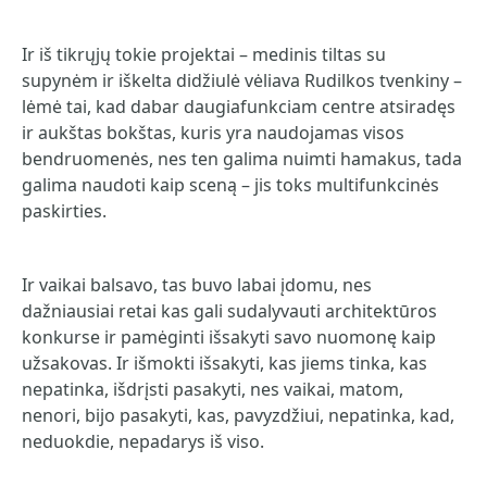
Ir iš tikrųjų tokie projektai – medinis tiltas su
supynėm ir iškelta didžiulė vėliava Rudilkos tvenkiny –
lėmė tai, kad dabar daugiafunkciam centre atsiradęs
ir aukštas bokštas, kuris yra naudojamas visos
bendruomenės, nes ten galima nuimti hamakus, tada
galima naudoti kaip sceną – jis toks multifunkcinės
paskirties.
Ir vaikai balsavo, tas buvo labai įdomu, nes
dažniausiai retai kas gali sudalyvauti architektūros
konkurse ir pamėginti išsakyti savo nuomonę kaip
užsakovas. Ir išmokti išsakyti, kas jiems tinka, kas
nepatinka, išdrįsti pasakyti, nes vaikai, matom,
nenori, bijo pasakyti, kas, pavyzdžiui, nepatinka, kad,
neduokdie, nepadarys iš viso.