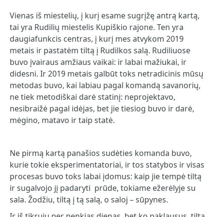
Vienas iš miestelių, į kurį esame sugrįžę antrą kartą,
tai yra Rudilių miestelis Kupiškio rajone. Ten yra
daugiafunkcis centras, į kurį mes atvykom 2019
metais ir pastatėm tiltą į Rudilkos salą. Rudiliuose
buvo įvairaus amžiaus vaikai: ir labai mažiukai, ir
didesni. Ir 2019 metais galbūt toks netradicinis mūsų
metodas buvo, kai labiau pagal komandą savanorių,
ne tiek metodiškai darė statinį: neprojektavo,
nesibraižė pagal idėjas, bet jie tiesiog buvo ir darė,
mėgino, matavo ir taip statė.
Ne pirmą kartą panašios sudėties komanda buvo,
kurie tokie eksperimentatoriai, ir tos statybos ir visas
procesas buvo toks labai įdomus: kaip jie tempė tiltą
ir sugalvojo jį padaryti prūde, tokiame ežerėlyje su
sala. Žodžiu, tiltą į tą salą, o saloj – sūpynes.
Ir iš tikrųjų per penkias dienas, bet ko paklausus, tiltą