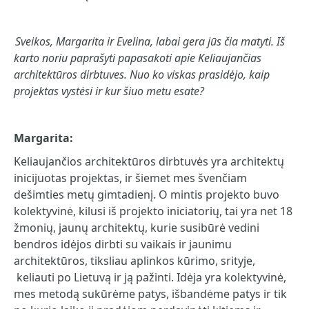
Sveikos, Margarita ir Evelina, labai gera j
ūs
čia matyti. I
š
karto noriu paprašyti papasakoti apie Keliaujan
čias
architekt
ūros dirbtuv
es. Nuo ko viskas prasid
ėjo, kaip
projektas vyst
ėsi ir kur
šiuo metu esate?
Margarita:
Keliaujančios architektūros dirbtuvės yra architektų
inicijuotas projektas, ir šiemet mes švenčiam
dešimties metų gimtadienį. O mintis projekto buvo
kolektyvinė, kilusi iš projekto iniciatorių, tai yra net 18
žmonių, jaunų architektų, kurie susibūrė vedini
bendros idėjos dirbti su vaikais ir jaunimu
architektūros, tiksliau aplinkos kūrimo, srityje,
keliauti po Lietuvą ir ją pažinti. Idėja yra kolektyvinė,
mes metodą sukūrėme patys, išbandėme patys ir tik