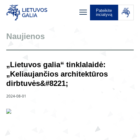
Pateikite
inciatyvą
Naujienos
„Lietuvos galia“ tinklalaidė:
„Keliaujančios architektūros
dirbtuvės&#8221;
2024-08-01