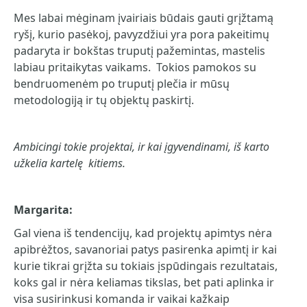
Mes labai mėginam įvairiais būdais gauti grįžtamą
ryšį, kurio pasėkoj, pavyzdžiui yra pora pakeitimų
padaryta ir bokštas truputį pažemintas, mastelis
labiau pritaikytas vaikams. Tokios pamokos su
bendruomenėm po truputį plečia ir mūsų
metodologiją ir tų objektų paskirtį.
Ambicingi tokie projektai, ir kai įgyvendinami, iš karto
užkelia kartelę kitiems.
Margarita:
Gal viena iš tendencijų, kad projektų apimtys nėra
apibrėžtos, savanoriai patys pasirenka apimtį ir kai
kurie tikrai grįžta su tokiais įspūdingais rezultatais,
koks gal ir nėra keliamas tikslas, bet pati aplinka ir
visa susirinkusi komanda ir vaikai kažkaip