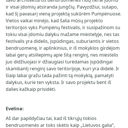
savo architektūros bendruomenės ribų tikrai įdomu
ir visai įdomių atsiranda jungčių. Pavyzdžiui, sutapo,
kad šį pavasarį vieną projektą sukūrėm Pumpėnuose.
Vietos vaikai minėjo, kad šalia mūsų projekto
teritorijos vyks Pumpėnų festivalis, ir susipažinom su
tokiu visai įdomiu dalyku mažame miestelyje, nes tas
festivalis yra didelis, įspūdingas, suburiantis ir vietos
bendruomenę, ir aplinkinius, ir iš mokyklos girdėjom
labai gerų atsiliepimų apie šitą renginį, nes miestelis
juo didžiuojasi ir džiaugiasi turėdamas įspūdingai
skambantį renginį savo teritorijoje, kuri yra didelė. Ir
šiaip labai gražu tada pažinti tą mokyklą, pamatyti
dalykus, kurie ten vyksta. Ir savo projektu bent iš
dalies kažkaip prisidėti.
Evelina:
Aš dar papildyčiau tai, kad iš tikrųjų tokios
bendruomenės ar toks skėtis kaip „Lietuvos galia“,