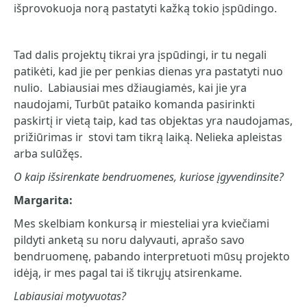
išprovokuoja norą pastatyti kažką tokio įspūdingo.
Tad dalis projektų tikrai yra įspūdingi, ir tu negali
patikėti, kad jie per penkias dienas yra pastatyti nuo
nulio. Labiausiai mes džiaugiamės, kai jie yra
naudojami, Turbūt pataiko komanda pasirinkti
paskirtį ir vietą taip, kad tas objektas yra naudojamas,
prižiūrimas ir stovi tam tikrą laiką. Nelieka apleistas
arba sulūžęs.
O kaip išsirenkate bendruomenes, kuriose įgyvendinsite?
Margarita:
Mes skelbiam konkursą ir miesteliai yra kviečiami
pildyti anketą su noru dalyvauti, aprašo savo
bendruomenę, pabando interpretuoti mūsų projekto
idėją, ir mes pagal tai iš tikrųjų atsirenkame.
Labiausiai motyvuotas?