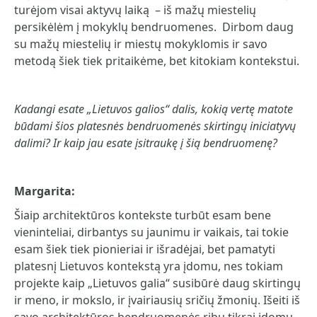
turėjom visai aktyvų laiką – iš mažų miestelių
persikėlėm į mokyklų bendruomenes. Dirbom daug
su mažų miestelių ir miestų mokyklomis ir savo
metodą šiek tiek pritaikėme, bet kitokiam kontekstui.
Kadangi esate „Lietuvos galios“ dalis, kokią vertę matote
būdami šios platesnės bendruomenės skirtingų iniciatyvų
dalimi? Ir kaip jau esate įsitraukę į šią bendruomenę?
Margarita:
Šiaip architektūros kontekste turbūt esam bene
vieninteliai, dirbantys su jaunimu ir vaikais, tai tokie
esam šiek tiek pionieriai ir išradėjai, bet pamatyti
platesnį Lietuvos kontekstą yra įdomu, nes tokiam
projekte kaip „Lietuvos galia“ susibūrė daug skirtingų
ir meno, ir mokslo, ir įvairiausių sričių žmonių. Išeiti iš