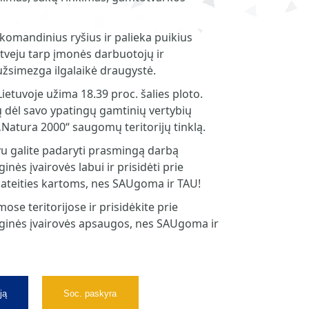
 komandinius ryšius ir palieka puikius
tveju tarp įmonės darbuotojų ir
užsimezga ilgalaikė draugystė.
ietuvoje užima 18.39 proc. šalies ploto.
ų dėl savo ypatingų gamtinių vertybių
 „Natura 2000“ saugomų teritorijų tinklą.
vu galite padaryti prasmingą darbą
inės įvairovės labui ir prisidėti prie
ateities kartoms, nes SAUgoma ir TAU!
se teritorijose ir prisidėkite prie
loginės įvairovės apsaugos, nes SAUgoma ir
ją
Soc. paskyra