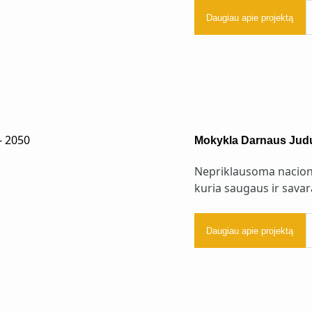
Daugiau apie projektą
Mokykla Darnaus Judu
Nepriklausoma nacional
kuria saugaus ir sava
Daugiau apie projektą