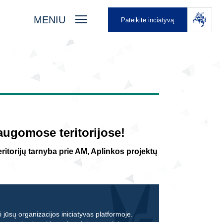
MENIU
Pateikite inciatyvą
ugomose teritorijose!
itorijų tarnyba prie AM, Aplinkos projektų
 jūsų organizacijos iniciatyvas platformoje.