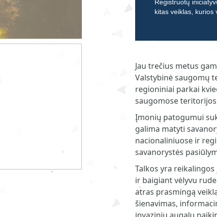
Registruotų iniciatyv
kitas veiklas, kurios
Jau trečius metus gam
Valstybinė saugomų ter
regioniniai parkai kvi
saugomose teritorijos
Įmonių patogumui suk
galima matyti savanory
nacionaliniuose ir reg
savanorystės pasiūlym
Talkos yra reikalingos
ir baigiant vėlyvu rud
atras prasmingą veiklą 
šienavimas, informaci
invazinių augalų naik