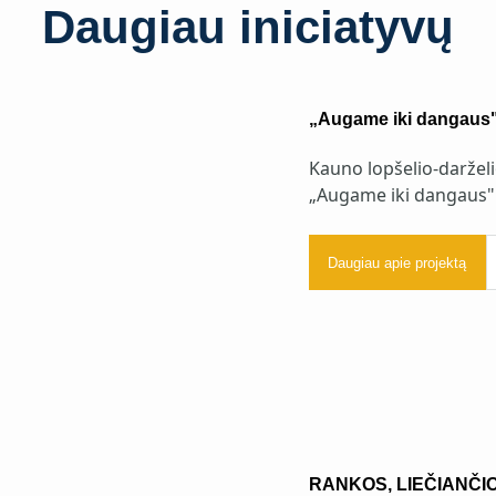
Daugiau iniciatyvų
„Augame iki dangaus
Kauno lopšelio-daržel
„Augame iki dangaus"
Daugiau apie projektą
RANKOS, LIEČIANČI