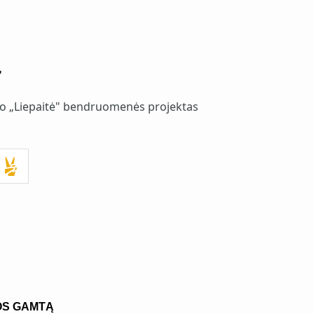
"
io „Liepaitė" bendruomenės projektas
OS GAMTĄ