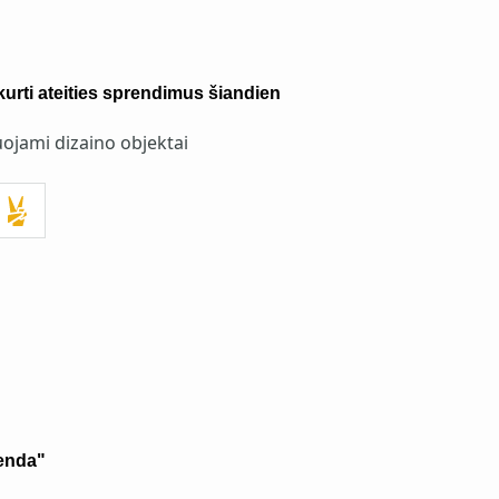
kurti ateities sprendimus šiandien
ojami dizaino objektai
enda"