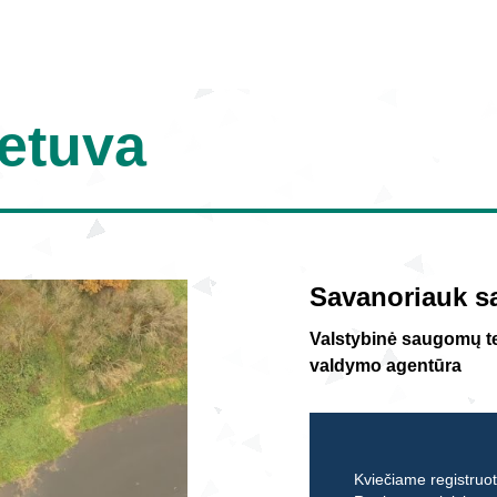
ietuva
Savanoriauk sa
Valstybinė saugomų ter
valdymo agentūra
Kviečiame registruoti