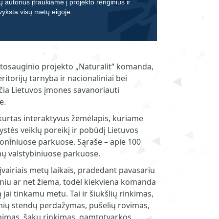
ų autorius įtraukiame į projekto renginius ir
 vyksta visų metų eigoje.
tosauginio projekto „Naturalit“ komanda,
itorijų tarnyba ir nacionaliniai bei
ečia Lietuvos įmones savanoriauti
e.
urtas interaktyvus žemėlapis, kuriame
stės veiklų poreikį ir pobūdį Lietuvos
ioniniuose parkuose. Sąraše – apie 100
ų valstybiniuose parkuose.
 įvairiais metų laikais, pradedant pavasariu
eniu ar net žiema, todėl kiekviena komanda
jai tinkamu metu. Tai ir šiukšlių rinkimas,
nių stendų perdažymas, pušelių rovimas,
inimas, šakų rinkimas, gamtotvarkos