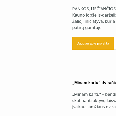
RANKOS, LIEČIANČIO
Kauno lopšelis-darželis
Žalioji iniciatyva, kur
patirtį gamtoje.
Daugiau apie projektą
„Minam kartu“ dviračių
„Minam kartu“ – bendr
skatinanti aktyvų laisv
įvairaus amžiaus dvira