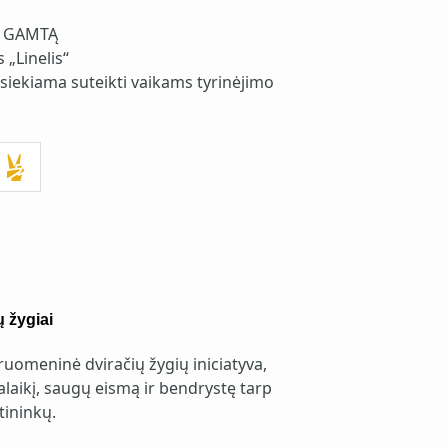
S GAMTĄ
 „Linelis“
ia siekiama suteikti vaikams tyrinėjimo
 žygiai
uomeninė dviračių žygių iniciatyva,
alaikį, saugų eismą ir bendrystę tarp
tininkų.