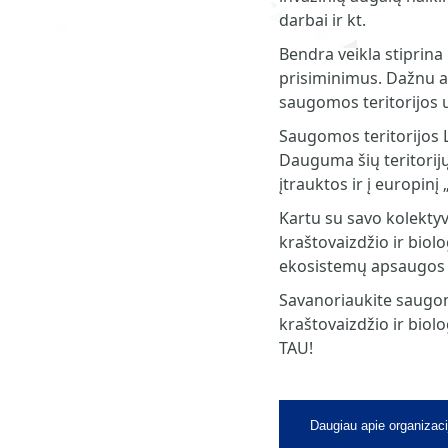
darbai ir kt.
Bendra veikla stiprina
prisiminimus. Dažnu a
saugomos teritorijos 
Saugomos teritorijos L
Dauguma šių teritorij
įtrauktos ir į europinį
Kartu su savo kolekty
kraštovaizdžio ir biolog
ekosistemų apsaugos 
Savanoriaukite saugomo
kraštovaizdžio ir bio
TAU!
Daugiau apie organizaci