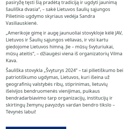
pasiryžę tęsti šią pradėtą tradiciją ir ugdyti jaunimą
šauliška dvasia“, – sakė Lietuvos šaulių sąjungos
Pilietinio ugdymo skyriaus vedėja Sandra
Vasiliauskienė.
„Amerikoje gimę ir augę jaunuoliai stovykloje kėlė JAV,
Lietuvos ir Šaulių sąjungos vėliavas, ir visi kartu
giedojome Lietuvos himną. Jie – mūsų švyturiukai,
mūsų ateitis“, – džiaugėsi viena iš organizatorių Vilma
Kava.
Šauliška stovykla „Švyturys 2024“ – tai pilietiškumo bei
patriotiškumo ugdymas, Lietuvos, kuri išeina už
geografinių valstybės ribų, stiprinimas, lietuvių
išeivijos bendruomenės vienijimas, puikaus
bendradarbiavimo tarp organizacijų, institucijų ir
skirtingų žemynų pavyzdys vardan bendro tikslo –
Tėvynės labui!