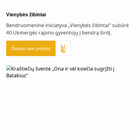
Vienybės žibintai
Bendruomeninė iniciatyva „Vienybės žibintai“ subūrė
40 Ukmergės rajono gyventojų į bendrą širdį.
Daugiau apie projektą