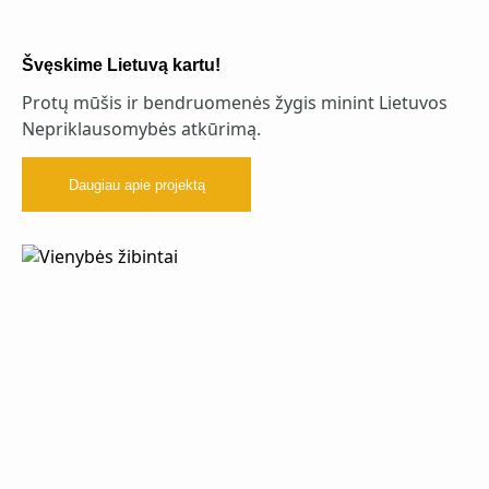
Švęskime Lietuvą kartu!
Protų mūšis ir bendruomenės žygis minint Lietuvos
Nepriklausomybės atkūrimą.
Daugiau apie projektą