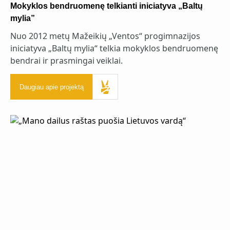
Mokyklos bendruomenę telkianti iniciatyva „Baltų
mylia”
Nuo 2012 metų Mažeikių „Ventos“ progimnazijos
iniciatyva „Baltų mylia“ telkia mokyklos bendruomenę
bendrai ir prasmingai veiklai.
Daugiau apie projektą