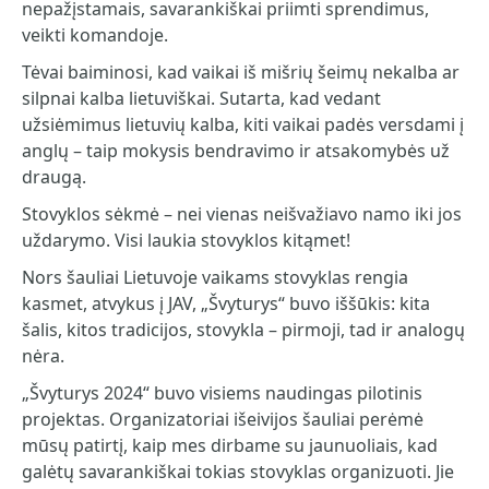
nepažįstamais, savarankiškai priimti sprendimus,
veikti komandoje.
Tėvai baiminosi, kad vaikai iš mišrių šeimų nekalba ar
silpnai kalba lietuviškai. Sutarta, kad vedant
užsiėmimus lietuvių kalba, kiti vaikai padės versdami į
anglų – taip mokysis bendravimo ir atsakomybės už
draugą.
Stovyklos sėkmė – nei vienas neišvažiavo namo iki jos
uždarymo. Visi laukia stovyklos kitąmet!
Nors šauliai Lietuvoje vaikams stovyklas rengia
kasmet, atvykus į JAV, „Švyturys“ buvo iššūkis: kita
šalis, kitos tradicijos, stovykla – pirmoji, tad ir analogų
nėra.
„Švyturys 2024“ buvo visiems naudingas pilotinis
projektas. Organizatoriai išeivijos šauliai perėmė
mūsų patirtį, kaip mes dirbame su jaunuoliais, kad
galėtų savarankiškai tokias stovyklas organizuoti. Jie