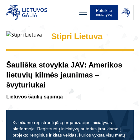
Pateikite
inciatyvą
Stipri Lietuva
Šauliška stovykla JAV: Amerikos
lietuvių kilmės jaunimas –
švyturiukai
Lietuvos šaulių sąjunga
Kviečiame registruoti jūsų organizacijos iniciatyvas
platformoje. Registruotų iniciatyvų autorius įtraukiame į
projekto renginius ir kitas veiklas, kurios vyksta visų metų