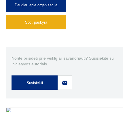
Daugiau apie organizaciją
Soc. paskyra
Norite prisidėti prie veiklų ar savanoriauti? Susisiekite su
iniciatyvos autoriais.
Susisiekti