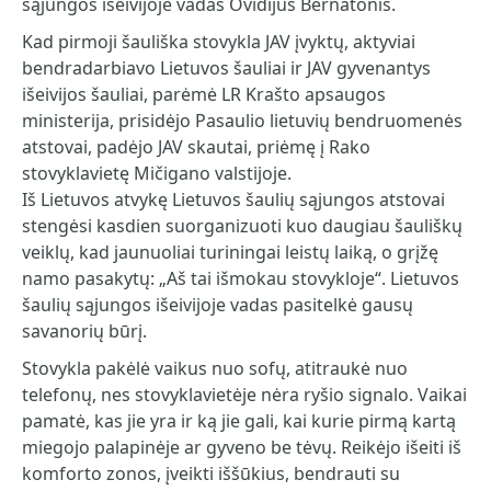
sąjungos išeivijoje vadas Ovidijus Bernatonis.
Kad pirmoji šauliška stovykla JAV įvyktų, aktyviai
bendradarbiavo Lietuvos šauliai ir JAV gyvenantys
išeivijos šauliai, parėmė LR Krašto apsaugos
ministerija, prisidėjo Pasaulio lietuvių bendruomenės
atstovai, padėjo JAV skautai, priėmę į Rako
stovyklavietę Mičigano valstijoje.
Iš Lietuvos atvykę Lietuvos šaulių sąjungos atstovai
stengėsi kasdien suorganizuoti kuo daugiau šauliškų
veiklų, kad jaunuoliai turiningai leistų laiką, o grįžę
namo pasakytų: „Aš tai išmokau stovykloje“. Lietuvos
šaulių sąjungos išeivijoje vadas pasitelkė gausų
savanorių būrį.
Stovykla pakėlė vaikus nuo sofų, atitraukė nuo
telefonų, nes stovyklavietėje nėra ryšio signalo. Vaikai
pamatė, kas jie yra ir ką jie gali, kai kurie pirmą kartą
miegojo palapinėje ar gyveno be tėvų. Reikėjo išeiti iš
komforto zonos, įveikti iššūkius, bendrauti su