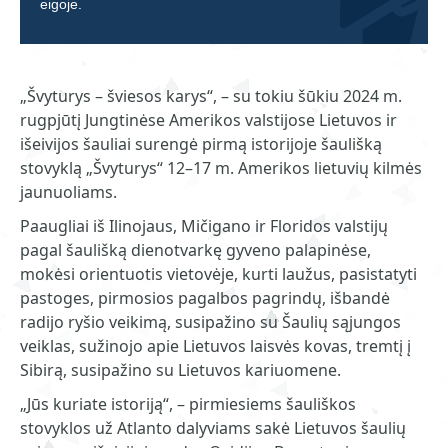
eigoje.
„Švyturys – šviesos karys“, – su tokiu šūkiu 2024 m.
rugpjūtį Jungtinėse Amerikos valstijose Lietuvos ir
išeivijos šauliai surengė pirmą istorijoje šaulišką
stovyklą „Švyturys“ 12–17 m. Amerikos lietuvių kilmės
jaunuoliams.
Paaugliai iš Ilinojaus, Mičigano ir Floridos valstijų
pagal šaulišką dienotvarkę gyveno palapinėse,
mokėsi orientuotis vietovėje, kurti laužus, pasistatyti
pastoges, pirmosios pagalbos pagrindų, išbandė
radijo ryšio veikimą, susipažino su Šaulių sąjungos
veiklas, sužinojo apie Lietuvos laisvės kovas, tremtį į
Sibirą, susipažino su Lietuvos kariuomene.
„Jūs kuriate istoriją“, – pirmiesiems šauliškos
stovyklos už Atlanto dalyviams sakė Lietuvos šaulių