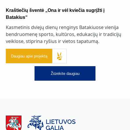
Kraštiečių šventė „Ona ir vėl kviečia sugrįžti į
Batakius“
Kasmetinis dviejų dienų renginys Batakiuose vienija
bendruomenę sporto, kultūros, edukacijų ir tradicijų
veiklose, stiprina ryšius ir vietos tapatumą.
Daugiau apie projektą
Žiūrėkite daugiau