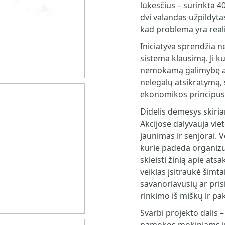
lūkesčius – surinkta 4
dvi valandas užpildyta
kad problema yra reali
Iniciatyva sprendžia ne
sistema klausimą. Ji k
nemokamą galimybę at
nelegalų atsikratymą, 
ekonomikos principus
Didelis dėmesys skiria
Akcijose dalyvauja vi
jaunimas ir senjorai. 
kurie padeda organizu
skleisti žinią apie ats
veiklas įsitraukė šimta
savanoriavusių ar pri
rinkimo iš miškų ir pak
Svarbi projekto dalis 