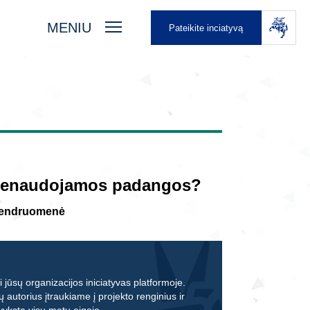
MENIU
Pateikite inciatyvą
ebenaudojamos padangos?
bendruomenė
 jūsų organizacijos iniciatyvas platformoje.
ų autorius įtraukiame į projekto renginius ir