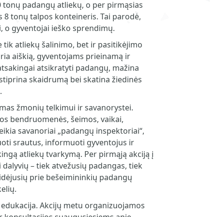
0 tonų padangų atliekų, o per pirmąsias
s 8 tonų talpos konteineris. Tai parodė,
, o gyventojai ieško sprendimų.
 tik atliekų šalinimo, bet ir pasitikėjimo
uria aiškią, gyventojams prieinamą ir
sakingai atsikratyti padangų, mažina
stiprina skaidrumą bei skatina žiedinės
.
mas žmonių telkimui ir savanorystei.
etos bendruomenės, šeimos, vaikai,
Veikia savanoriai „padangų inspektoriai“,
oti srautus, informuoti gyventojus ir
akingą atliekų tvarkymą. Per pirmąją akciją į
i dalyvių – tiek atvežusių padangas, tiek
sidėjusių prie bešeimininkių padangų
elių.
– edukacija. Akcijų metu organizuojamos