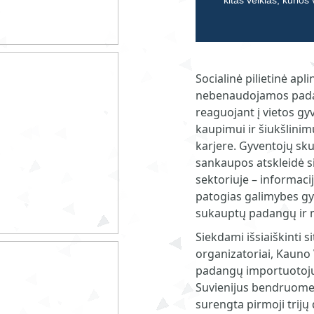
kitas veiklas, kurios
Socialinė pilietinė apl
nebenaudojamos padan
reaguojant į vietos 
kaupimui ir šiukšlinim
karjere. Gyventojų sku
sankaupos atskleidė s
sektoriuje – informaci
patogias galimybes g
sukauptų padangų ir 
Siekdami išsiaiškinti si
organizatoriai, Kauno
padangų importuotojus
Suvienijus bendruomen
surengta pirmoji trijų d