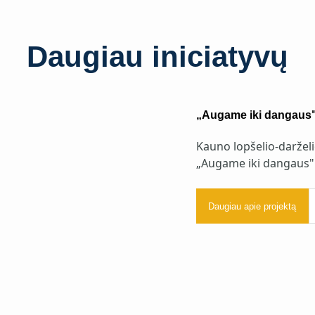
Daugiau iniciatyvų
„Augame iki dangaus
Kauno lopšelio-daržel
„Augame iki dangaus"
Daugiau apie projektą