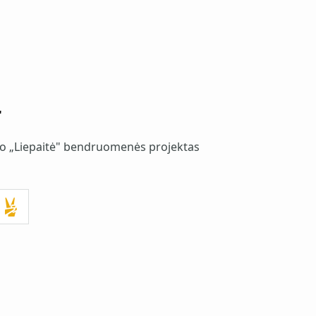
"
io „Liepaitė" bendruomenės projektas