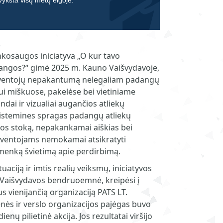
 vyksta visų metų eigoje.
inkosaugos iniciatyva „O kur tavo
gos?“ gimė 2025 m. Kauno Vaišvydavoje,
gyventojų nepakantumą nelegaliam padangų
ui miškuose, pakelėse bei vietiniame
ndai ir vizualiai augančios atliekų
istemines spragas padangų atliekų
jos stoką, nepakankamai aiškias bei
yventojams nemokamai atsikratyti
menką švietimą apie perdirbimą.
tuaciją ir imtis realių veiksmų, iniciatyvos
 Vaišvydavos bendruoemnė, kreipėsi į
 vienijančią organizaciją PATS LT.
ės ir verslo organizacijos pajėgas buvo
ienų pilietinė akcija. Jos rezultatai viršijo