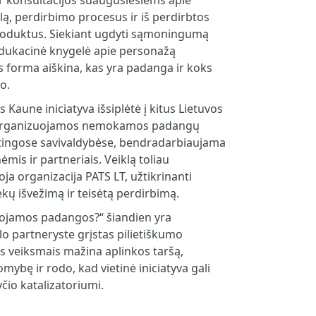
 konsultacijos suaugusiesiems apie
ą, perdirbimo procesus ir iš perdirbtos
duktus. Siekiant ugdyti sąmoningumą
edukacinė knygelė apie personažą
 forma aiškina, kas yra padanga ir koks
o.
Kaune iniciatyva išsiplėtė į kitus Lietuvos
 organizuojamos nemokamos padangų
rtingose savivaldybėse, bendradarbiaujama
is ir partneriais. Veiklą toliau
ja organizacija PATS LT, užtikrinanti
iekų išvežimą ir teisėtą perdirbimą.
ojamos padangos?“ šiandien yra
o partneryste grįstas pilietiškumo
ais veiksmais mažina aplinkos taršą,
mybę ir rodo, kad vietinė iniciatyva gali
čio katalizatoriumi.