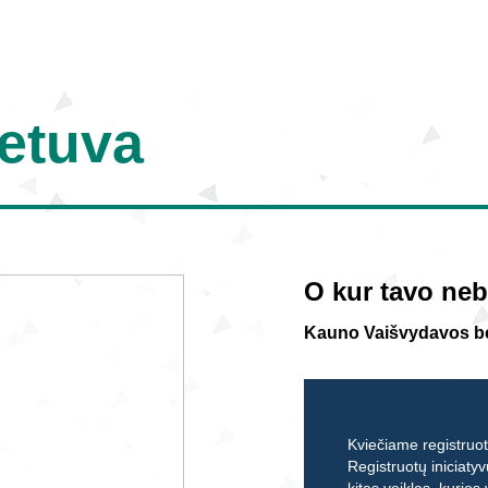
ietuva
O kur tavo n
Kauno Vaišvydavos 
Kviečiame registruoti
Registruotų iniciatyv