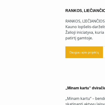
RANKOS, LIEČIANČI
RANKOS, LIEČIANČIO
Kauno lopšelis-darželis
Žalioji iniciatyva, kur
patirtį gamtoje.
Daugiau apie projektą
„Minam kartu“ dviračių
„Minam kartu“ – bendr
skatinanti aktyvų laisv