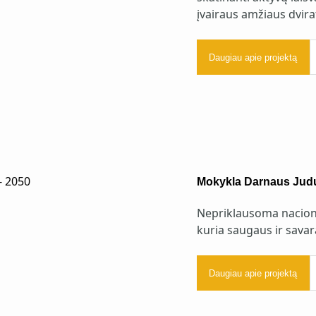
įvairaus amžiaus dvira
Daugiau apie projektą
Mokykla Darnaus Judu
Nepriklausoma nacional
kuria saugaus ir sava
Daugiau apie projektą