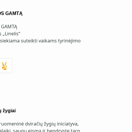
OS GAMTĄ
S GAMTĄ
 „Linelis“
ia siekiama suteikti vaikams tyrinėjimo
 žygiai
uomeninė dviračių žygių iniciatyva,
alaikį, saugų eismą ir bendrystę tarp