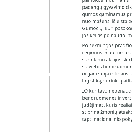
pamokos mokiniams ir
padangų gyvavimo cikl
gumos gaminamus pro
nuo mažens, išleista 
Gumočių, kuri pasakos
jos kelias po naudojim
Po sėkmingos pradžios 
regionus. Šiuo metu
surinkimo akcijos ski
su vietos bendruomenėm
organizuoja ir finansuo
logistiką, surinktų atl
„O kur tavo nebenaud
bendruomenės ir versl
judėjimas, kuris reali
stiprina žmonių atsako
tapti nacionalinio poky