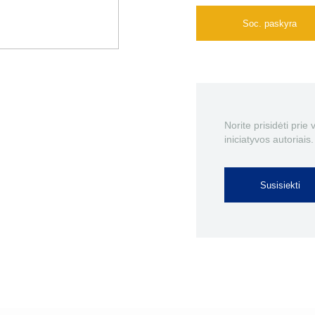
Soc. paskyra
Norite prisidėti prie
iniciatyvos autoriais.
Susisiekti