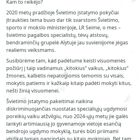
Kam to reikėjo?
2020 metų pradžioje Švietimo įstatymo pokyčiai
įtraukties tema buvo dar tik svarstomi Švietimo,
sporto ir mokslo ministerijoje, LR Seime, o mes –
švietimo pagalbos specialistų, tėvų atstovų,
bendraminčių grupelė Alytuje jau suvienijome jėgas
realiems veiksmams.
Susibūrėme tam, kad padėtume keisti visuomenės
požiūrį į taip vadinamus „kitokius“ vaikus, „kitokius“
žmones, kalbėtis nepatogiomis temomis su visais,
mokytis patiems ir kažkaip kitaip padėti mokyti kitus,
nešti žinią visuomenei.
Švietimo įstatymo pakeitimai naikina
diskriminuojančias nuostatas specialiųjų ugdymosi
poreikių vaiku atžvilgiu, nuo 2024-ųjų metų jie galės
lankyti artimiausią jo gyvenamoje vietoje esančią
bendrojo ugdymo mokyklą, turės būti priimami
visiškai lygiais pagrindais su kitais mokiniais. Bet tam