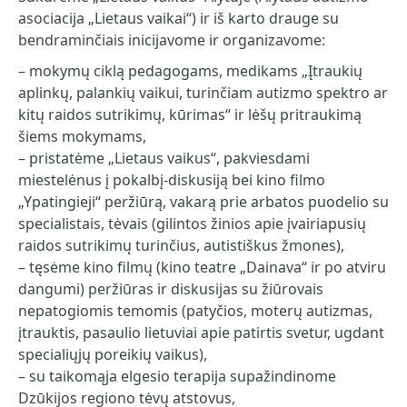
asociacija „Lietaus vaikai“) ir iš karto drauge su
bendraminčiais inicijavome ir organizavome:
– mokymų ciklą pedagogams, medikams „Įtraukių
aplinkų, palankių vaikui, turinčiam autizmo spektro ar
kitų raidos sutrikimų, kūrimas“ ir lėšų pritraukimą
šiems mokymams,
– pristatėme „Lietaus vaikus“, pakviesdami
miestelėnus į pokalbį-diskusiją bei kino filmo
„Ypatingieji“ peržiūrą, vakarą prie arbatos puodelio su
specialistais, tėvais (gilintos žinios apie įvairiapusių
raidos sutrikimų turinčius, autistiškus žmones),
– tęsėme kino filmų (kino teatre „Dainava“ ir po atviru
dangumi) peržiūras ir diskusijas su žiūrovais
nepatogiomis temomis (patyčios, moterų autizmas,
įtrauktis, pasaulio lietuviai apie patirtis svetur, ugdant
specialiųjų poreikių vaikus),
– su taikomąja elgesio terapija supažindinome
Dzūkijos regiono tėvų atstovus,