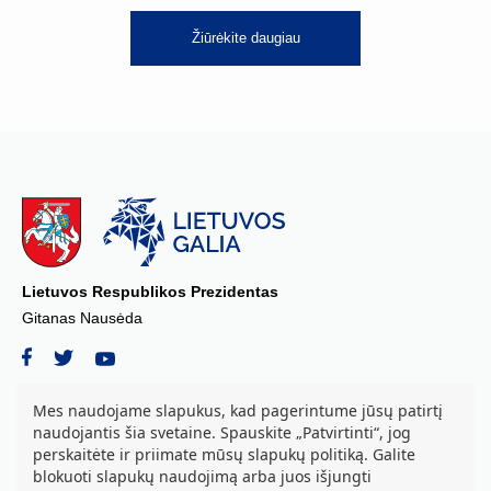
Žiūrėkite daugiau
Lietuvos Respublikos Prezidentas
Gitanas Nausėda
Mes naudojame slapukus, kad pagerintume jūsų patirtį
naudojantis šia svetaine. Spauskite „Patvirtinti“, jog
© 2026 Lietuvos Respublikos Prezidento kanceliarija, biudžetinė įstaiga.
perskaitėte ir priimate mūsų slapukų politiką. Galite
Visos teisės saugomos.
blokuoti slapukų naudojimą arba juos išjungti
S. Daukanto a. 3, LT-01122 Vilnius tel. +37069842639, el. paštas: