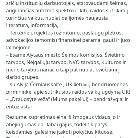
sričių institucijų darbuotojais, atstovaudami šeimas,
auginančias autizmo spektro ir kitų raidos sutrikimų
turinčius vaikus, nuolat dalijomės naujausia
literatūra, informacija,
– Teikėme projektus (užimtumo, paslaugų plėtros,
advokacijos temomis) finansinei paramai gauti ir juos
laimėjome,
– Esame Alytaus miesto Šeimos komisijos, Švietimo
tarybos, Neįgaliųjų tarybo, NVO tarybos, Kultūros ir
meno tarybos nariai, o taip pat nuolat kviečiami į
darbo grupes.
– su Alvija Černiauskaite , UK lietuvių bendruomenės
pirmininke, apie sutrikusios raidos vaikų ugdymą UK)
– „Draugsytė veža“ (Mums pakeliui) – bendražygiai ir
entuziastai
Reziume: supratimas eina iš žmogaus vidaus, o ir
abejingumas dar labai gajus, todėl tik patys
keisdamiesi galėsime įtakoti pokyčius kituose.