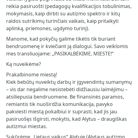
reikia pasiruošti (pedagogų kvalifikacijos tobulinimas,
mokymasis, kaip dirbti su autizmo spektro ir kitų
raidos sutrikimų turinčiais vaikais, kaip pritaikyti
aplinką, priemones, ugdymo turinį).
Manome, kad pokyčių galime tikėtis tik buriant
bendruomenę ir kviečiant ją dialogui. Savo veiklomis
mes transliuojame: „PASIKALBĖKIME, MIESTE!“
Ką nuveikėme?
Prakalbinome miestą!
Kiek bebūtų nuveiktų darbų ir įgyvendintų sumanymų
– vis dar negalime nesistebėti didžiausiu laimėjimu –
atsiliepusia bendruomene. Be finansinės paramos,
remiantis tik nuoširdžia komunikacija, pavyko
pakviesti miestą pokalbiui ir suprasti, kad jis jau
pasiruošęs išgirsti, mokytis, kad Alytus – draugiškas
autizmui miestas.
Sukūrėme „Lietaus vaikus“ Alytuje (Alytaus autizmo