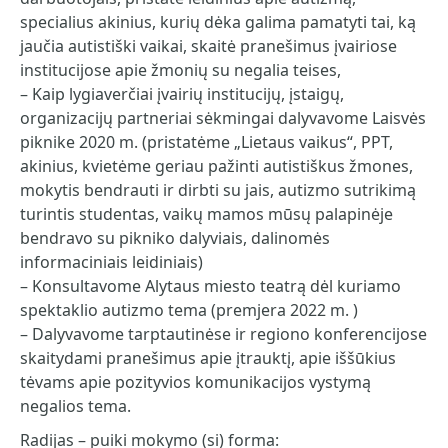
specialius akinius, kurių dėka galima pamatyti tai, ką
jaučia autistiški vaikai, skaitė pranešimus įvairiose
institucijose apie žmonių su negalia teises,
– Kaip lygiaverčiai įvairių institucijų, įstaigų,
organizacijų partneriai sėkmingai dalyvavome Laisvės
piknike 2020 m. (pristatėme „Lietaus vaikus“, PPT,
akinius, kvietėme geriau pažinti autistiškus žmones,
mokytis bendrauti ir dirbti su jais, autizmo sutrikimą
turintis studentas, vaikų mamos mūsų palapinėje
bendravo su pikniko dalyviais, dalinomės
informaciniais leidiniais)
– Konsultavome Alytaus miesto teatrą dėl kuriamo
spektaklio autizmo tema (premjera 2022 m. )
– Dalyvavome tarptautinėse ir regiono konferencijose
skaitydami pranešimus apie įtrauktį, apie iššūkius
tėvams apie pozityvios komunikacijos vystymą
negalios tema.
Radijas – puiki mokymo (si) forma: