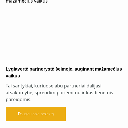
Lygiavertė partnerystė šeimoje, auginant mažamečius
vaikus
Tai santykiai, kuriuose abu partneriai dalijasi
atsakomybe, sprendimų priėmimu ir kasdienėmis
pareigomis.
Daugiau apie projektą