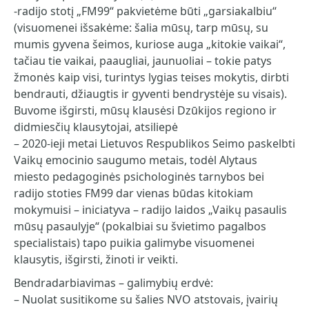
-radijo stotį „FM99“ pakvietėme būti „garsiakalbiu“
(visuomenei išsakėme: šalia mūsų, tarp mūsų, su
mumis gyvena šeimos, kuriose auga „kitokie vaikai“,
tačiau tie vaikai, paaugliai, jaunuoliai – tokie patys
žmonės kaip visi, turintys lygias teises mokytis, dirbti
bendrauti, džiaugtis ir gyventi bendrystėje su visais).
Buvome išgirsti, mūsų klausėsi Dzūkijos regiono ir
didmiesčių klausytojai, atsiliepė
– 2020-ieji metai Lietuvos Respublikos Seimo paskelbti
Vaikų emocinio saugumo metais, todėl Alytaus
miesto pedagoginės psichologinės tarnybos bei
radijo stoties FM99 dar vienas būdas kitokiam
mokymuisi – iniciatyva – radijo laidos „Vaikų pasaulis
mūsų pasaulyje“ (pokalbiai su švietimo pagalbos
specialistais) tapo puikia galimybe visuomenei
klausytis, išgirsti, žinoti ir veikti.
Bendradarbiavimas – galimybių erdvė:
– Nuolat susitikome su šalies NVO atstovais, įvairių