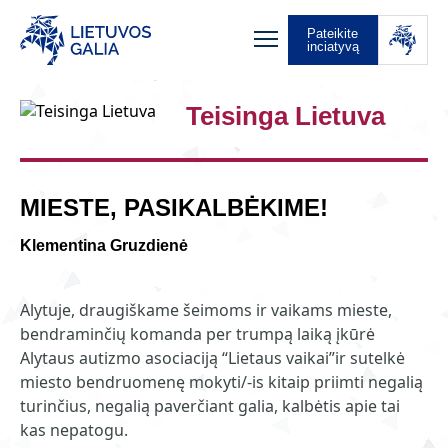
Pateikite
inciatyvą
Teisinga Lietuva
MIESTE, PASIKALBĖKIME!
Klementina Gruzdienė
Alytuje, draugiškame šeimoms ir vaikams mieste,
bendraminčių komanda per trumpą laiką įkūrė
Alytaus autizmo asociaciją “Lietaus vaikai”ir sutelkė
miesto bendruomenę mokyti/-is kitaip priimti negalią
turinčius, negalią paverčiant galia, kalbėtis apie tai
kas nepatogu.