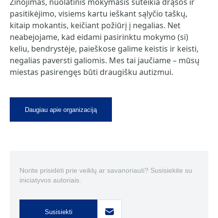
Žinojimas, nuolatinis mokymasis suteikia drąsos ir
pasitikėjimo, visiems kartu ieškant sąlyčio taškų,
kitaip mokantis, keičiant požiūrį į negalias. Net
neabejojame, kad eidami pasirinktu mokymo (si)
keliu, bendrystėje, paieškose galime keistis ir keisti,
negalias paversti galiomis. Mes tai jaučiame – mūsų
miestas pasirengęs būti draugišku autizmui.
Daugiau apie organizaciją
Norite prisidėti prie veiklų ar savanoriauti? Susisiekite su
iniciatyvos autoriais.
Susisiekti