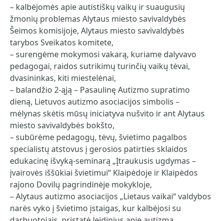
– kalbėjomės apie autistiškų vaikų ir suaugusių
žmonių problemas Alytaus miesto savivaldybės
Šeimos komisijoje, Alytaus miesto savivaldybės
tarybos Sveikatos komitete,
– surengėme mokymosi vakarą, kuriame dalyvavo
pedagogai, raidos sutrikimų turinčių vaikų tėvai,
dvasininkas, kiti miestelėnai,
– balandžio 2-ąją – Pasaulinę Autizmo supratimo
dieną, Lietuvos autizmo asociacijos simbolis –
mėlynas skėtis mūsų iniciatyva nušvito ir ant Alytaus
miesto savivaldybės bokšto,
– subūrėme pedagogų, tėvų, švietimo pagalbos
specialistų atstovus į gerosios patirties sklaidos
edukacinę išvyką-seminarą „Įtraukusis ugdymas –
įvairovės iššūkiai švietimui“ Klaipėdoje ir Klaipėdos
rajono Dovilų pagrindinėje mokykloje,
– Alytaus autizmo asociacijos „Lietaus vaikai“ valdybos
narės vyko į švietimo įstaigas, kur kalbėjosi su
darbuotojais, pristatė leidinius apie autizmą,