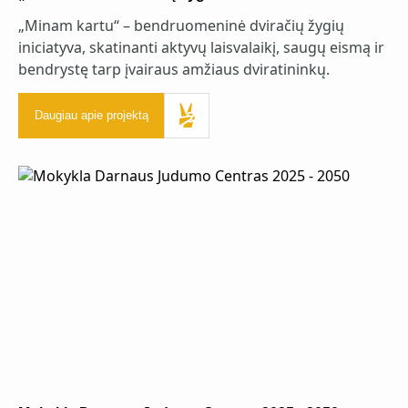
„Minam kartu“ – bendruomeninė dviračių žygių
iniciatyva, skatinanti aktyvų laisvalaikį, saugų eismą ir
bendrystę tarp įvairaus amžiaus dviratininkų.
Daugiau apie projektą