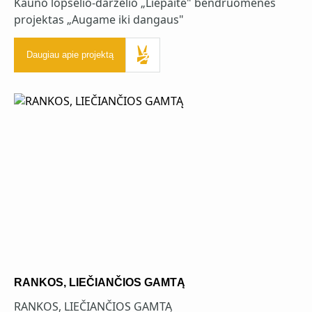
Kauno lopšelio-darželio „Liepaitė" bendruomenės
projektas „Augame iki dangaus"
Daugiau apie projektą
RANKOS, LIEČIANČIOS GAMTĄ
RANKOS, LIEČIANČIOS GAMTĄ