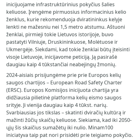
inicijuojame infrastruktūrinius pokyčius šalies
keliuose. Įrengėme pirmuosius informacinius kelio
ženklus, kurie rekomenduoja dviratininkus kelyje
lenkti ne mažesniu nei 1,5 metro atstumu. Aštuoni
ženklai, pirmieji tokie Lietuvos istorijoje, buvo
pastatyti Vilniuje, Druskininkuose, Molėtuose ir
Ukmergėje. Siekdami, kad tokie ženklai būtų įteisinti
visoje Lietuvoje, inicijavome peticiją. Ją pasirašė
daugiau kaip 4 tūkstančiai neabejingų žmonių.
2024-aisiais prisijungėme prie prie Europos kelių
saugos chartijos – European Road Safety Charter
(ERSC). Europos Komisijos inicijuota chartija yra
didžiausia pilietinė platforma kelių eismo saugos
srityje. Ji vienija daugiau kaip 4 tūkst. narių.
Svarbiausias jos tikslas – skatinti dviračių kultūrą ir
mažinti žūčių skaičių keliuose. Siekiama, kad iki 2050-
ųjų šis skaičius sumažėtų iki nulio. Minam100
iniciatyva taip pat nori prisidėti prie teigiamo pokyčio.