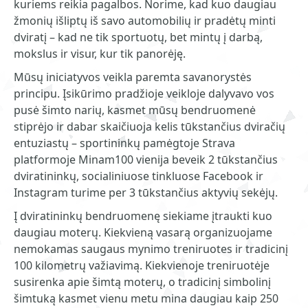
kuriems reikia pagalbos. Norime, kad kuo daugiau
žmonių išliptų iš savo automobilių ir pradėtų minti
dviratį – kad ne tik sportuotų, bet mintų į darbą,
mokslus ir visur, kur tik panorėję.
Mūsų iniciatyvos veikla paremta savanorystės
principu. Įsikūrimo pradžioje veikloje dalyvavo vos
pusė šimto narių, kasmet mūsų bendruomenė
stiprėjo ir dabar skaičiuoja kelis tūkstančius dviračių
entuziastų – sportininkų pamėgtoje Strava
platformoje Minam100 vienija beveik 2 tūkstančius
dviratininkų, socialiniuose tinkluose Facebook ir
Instagram turime per 3 tūkstančius aktyvių sekėjų.
Į dviratininkų bendruomenę siekiame įtraukti kuo
daugiau moterų. Kiekvieną vasarą organizuojame
nemokamas saugaus mynimo treniruotes ir tradicinį
100 kilometrų važiavimą. Kiekvienoje treniruotėje
susirenka apie šimtą moterų, o tradicinį simbolinį
šimtuką kasmet vienu metu mina daugiau kaip 250