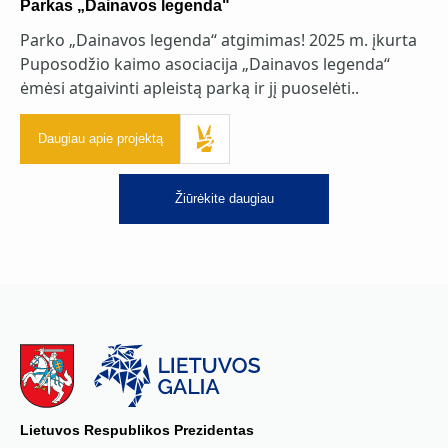
Parkas „Dainavos legenda"
Parko „Dainavos legenda“ atgimimas! 2025 m. įkurta
Puposodžio kaimo asociacija „Dainavos legenda“
ėmėsi atgaivinti apleistą parką ir jį puoselėti..
Daugiau apie projektą
Žiūrėkite daugiau
Lietuvos Respublikos Prezidentas