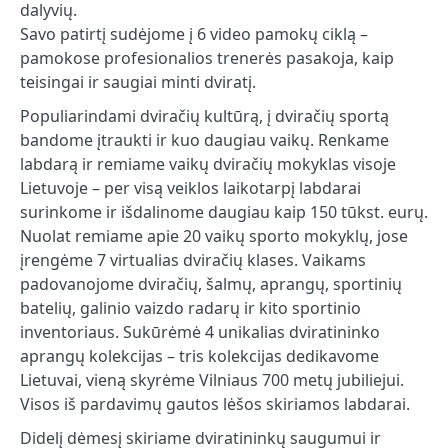
dalyvių.
Savo patirtį sudėjome į 6 video pamokų ciklą –
pamokose profesionalios trenerės pasakoja, kaip
teisingai ir saugiai minti dviratį.
Populiarindami dviračių kultūrą, į dviračių sportą
bandome įtraukti ir kuo daugiau vaikų. Renkame
labdarą ir remiame vaikų dviračių mokyklas visoje
Lietuvoje – per visą veiklos laikotarpį labdarai
surinkome ir išdalinome daugiau kaip 150 tūkst. eurų.
Nuolat remiame apie 20 vaikų sporto mokyklų, jose
įrengėme 7 virtualias dviračių klases. Vaikams
padovanojome dviračių, šalmų, aprangų, sportinių
batelių, galinio vaizdo radarų ir kito sportinio
inventoriaus. Sukūrėmė 4 unikalias dviratininko
aprangų kolekcijas – tris kolekcijas dedikavome
Lietuvai, vieną skyrėme Vilniaus 700 metų jubiliejui.
Visos iš pardavimų gautos lėšos skiriamos labdarai.
Didelį dėmesį skiriame dviratininkų saugumui ir