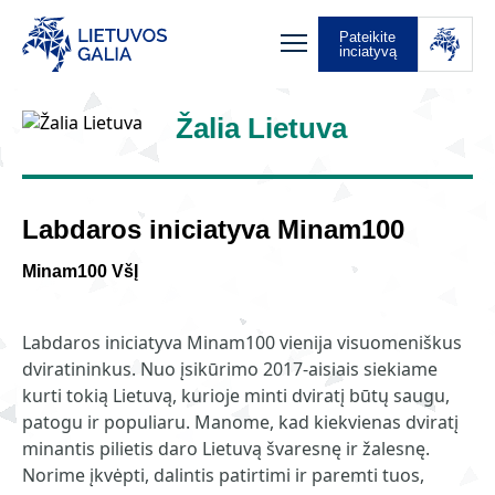
Pateikite
inciatyvą
Žalia Lietuva
Labdaros iniciatyva Minam100
Minam100 VšĮ
Labdaros iniciatyva Minam100 vienija visuomeniškus
dviratininkus. Nuo įsikūrimo 2017-aisiais siekiame
kurti tokią Lietuvą, kurioje minti dviratį būtų saugu,
patogu ir populiaru. Manome, kad kiekvienas dviratį
minantis pilietis daro Lietuvą švaresnę ir žalesnę.
Norime įkvėpti, dalintis patirtimi ir paremti tuos,