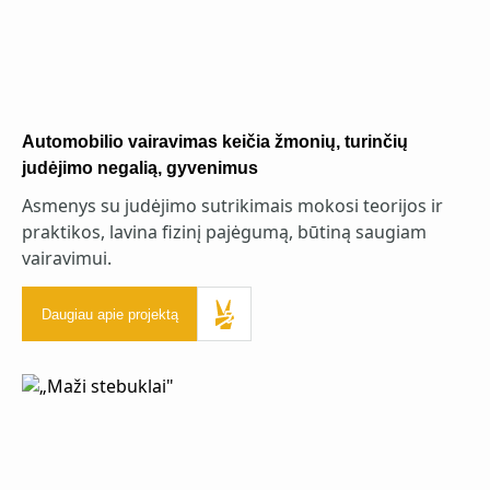
Automobilio vairavimas keičia žmonių, turinčių
judėjimo negalią, gyvenimus
Asmenys su judėjimo sutrikimais mokosi teorijos ir
praktikos, lavina fizinį pajėgumą, būtiną saugiam
vairavimui.
Daugiau apie projektą