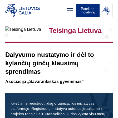
Pateikite
inciatyvą
Teisinga Lietuva
Dalyvumo nustatymo ir dėl to
kylančių ginčų klausimų
sprendimas
Asociacija „Savarankiškas gyvenimas"
Kviečiame registruoti jūsų organizacijos iniciatyvas
platformoje. Registruotų iniciatyvų autorius įtraukiame į
projekto renginius ir kitas veiklas, kurios vyksta visų metų