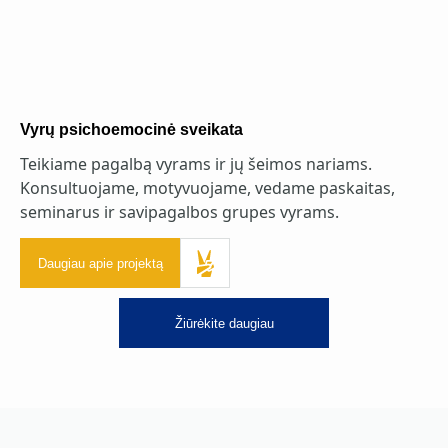
Vyrų psichoemocinė sveikata
Teikiame pagalbą vyrams ir jų šeimos nariams.
Konsultuojame, motyvuojame, vedame paskaitas,
seminarus ir savipagalbos grupes vyrams.
Daugiau apie projektą
Žiūrėkite daugiau