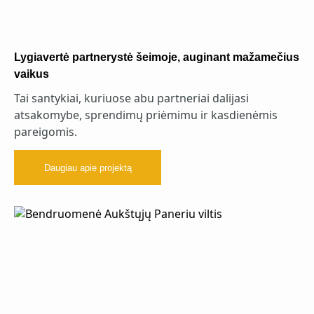
Lygiavertė partnerystė šeimoje, auginant mažamečius
vaikus
Tai santykiai, kuriuose abu partneriai dalijasi
atsakomybe, sprendimų priėmimu ir kasdienėmis
pareigomis.
Daugiau apie projektą