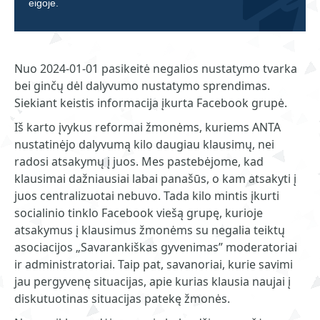
eigoje.
Nuo 2024-01-01 pasikeitė negalios nustatymo tvarka
bei ginčų dėl dalyvumo nustatymo sprendimas.
Siekiant keistis informacija įkurta Facebook grupė.
Iš karto įvykus reformai žmonėms, kuriems ANTA
nustatinėjo dalyvumą kilo daugiau klausimų, nei
radosi atsakymų į juos. Mes pastebėjome, kad
klausimai dažniausiai labai panašūs, o kam atsakyti į
juos centralizuotai nebuvo. Tada kilo mintis įkurti
socialinio tinklo Facebook viešą grupę, kurioje
atsakymus į klausimus žmonėms su negalia teiktų
asociacijos „Savarankiškas gyvenimas” moderatoriai
ir administratoriai. Taip pat, savanoriai, kurie savimi
jau pergyvenę situacijas, apie kurias klausia naujai į
diskutuotinas situacijas patekę žmonės.