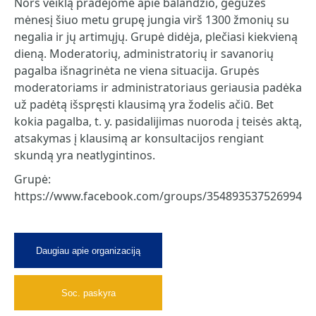
Nors veiklą pradėjome apie balandžio, gegužės
mėnesį šiuo metu grupę jungia virš 1300 žmonių su
negalia ir jų artimųjų. Grupė didėja, plečiasi kiekvieną
dieną. Moderatorių, administratorių ir savanorių
pagalba išnagrinėta ne viena situacija. Grupės
moderatoriams ir administratoriaus geriausia padėka
už padėtą išspręsti klausimą yra žodelis ačiū. Bet
kokia pagalba, t. y. pasidalijimas nuoroda į teisės aktą,
atsakymas į klausimą ar konsultacijos rengiant
skundą yra neatlygintinos.
Grupė:
https://www.facebook.com/groups/354893537526994
Daugiau apie organizaciją
Soc. paskyra