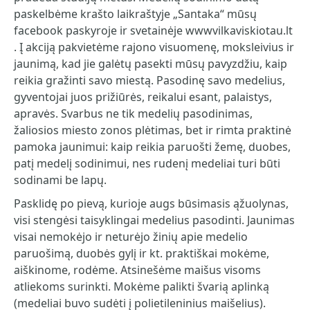
paskelbėme krašto laikraštyje „Santaka“ mūsų
facebook paskyroje ir svetainėje wwwvilkaviskiotau.lt
. Į akciją pakvietėme rajono visuomenę, moksleivius ir
jaunimą, kad jie galėtų pasekti mūsų pavyzdžiu, kaip
reikia gražinti savo miestą. Pasodinę savo medelius,
gyventojai juos prižiūrės, reikalui esant, palaistys,
apravės. Svarbus ne tik medelių pasodinimas,
žaliosios miesto zonos plėtimas, bet ir rimta praktinė
pamoka jaunimui: kaip reikia paruošti žemę, duobes,
patį medelį sodinimui, nes rudenį medeliai turi būti
sodinami be lapų.
Pasklidę po pievą, kurioje augs būsimasis ąžuolynas,
visi stengėsi taisyklingai medelius pasodinti. Jaunimas
visai nemokėjo ir neturėjo žinių apie medelio
paruošimą, duobės gylį ir kt. praktiškai mokėme,
aiškinome, rodėme. Atsinešėme maišus visoms
atliekoms surinkti. Mokėme palikti švarią aplinką
(medeliai buvo sudėti į polietileninius maišelius).