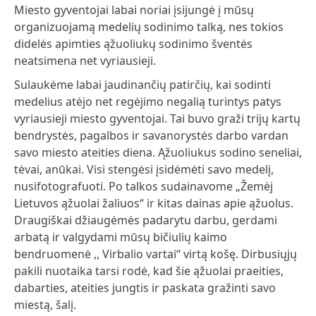
Miesto gyventojai labai noriai įsijungė į mūsų
organizuojamą medelių sodinimo talką, nes tokios
didelės apimties ąžuoliukų sodinimo šventės
neatsimena net vyriausieji.
Sulaukėme labai jaudinančių patirčių, kai sodinti
medelius atėjo net regėjimo negalią turintys patys
vyriausieji miesto gyventojai. Tai buvo graži trijų kartų
bendrystės, pagalbos ir savanorystės darbo vardan
savo miesto ateities diena. Ąžuoliukus sodino seneliai,
tėvai, anūkai. Visi stengėsi įsidėmėti savo medelį,
nusifotografuoti. Po talkos sudainavome „Žemėj
Lietuvos ąžuolai žaliuos“ ir kitas dainas apie ąžuolus.
Draugiškai džiaugėmės padarytu darbu, gerdami
arbatą ir valgydami mūsų bičiulių kaimo
bendruomenė ,, Virbalio vartai‘‘ virtą košę. Dirbusiųjų
pakili nuotaika tarsi rodė, kad šie ąžuolai praeities,
dabarties, ateities jungtis ir paskata gražinti savo
miestą, šalį.