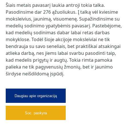
Šiais metais pavasarį laukia antroji tokia talka.
Pasodinsime dar 276 ąžuoliukus. Į talką vėl kviesime
moksleivius, jaunimą, visuomenę. Supažindinsime su
medelių sodinimo ypatybėmis pavasarį. Pastebėjome,
kad medelių sodinimas dabar labai retas darbas
mokyklose. Todėl šioje akcijoje moksleiviai ne tik
bendrauja su savo seneliais, bet praktiškai atsakingai
atlieka darbą, nes jiems labai svarbu pasodinti taip,
kad medelis prigytų ir augtų. Tokia rimta pamoka
palieka ne tik pagyvenusių žmonių, bet ir jaunimo
širdyse neišdildomą įspūdį.
Daugiau apie organizaciją
Soc. paskyra