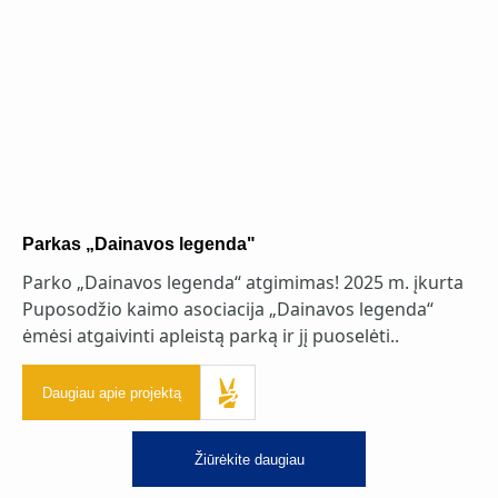
Parkas „Dainavos legenda"
Parko „Dainavos legenda“ atgimimas! 2025 m. įkurta
Puposodžio kaimo asociacija „Dainavos legenda“
ėmėsi atgaivinti apleistą parką ir jį puoselėti..
Daugiau apie projektą
Žiūrėkite daugiau