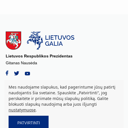
Lietuvos Respublikos Prezidentas
Gitanas Nausėda
Mes naudojame slapukus, kad pagerintume jūsų patirtį
naudojantis šia svetaine. Spauskite „Patvirtinti“, jog
© 2026 Lietuvos Respublikos Prezidento kanceliarija, biudžetinė įstaiga.
perskaitėte ir priimate mūsų slapukų politiką. Galite
Visos teisės saugomos.
blokuoti slapukų naudojimą arba juos išjungti
S. Daukanto a. 3, LT-01122 Vilnius tel. +37069842639, el. paštas:
nustatymuose
.
aurika.grozova@prezidentas.lt
Duomenys kaupiami ir saugomi Juridinių asmenų registre. Juridinio
asmens kodas: 188609016
PATVIRTINTI