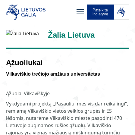
Pateikite
inciatyvą
Žalia Lietuva
Ąžuoliukai
Vilkaviškio trečiojo amžiaus universitetas
Ąžuolai Vilkaviškyje
Vykdydami projektą ,,Pasauliui mes vis dar reikalingi“,
remiamą Vilkaviškio vietos veiklos grupės ir ES
lėšomis, nutarėme Vilkaviškio mieste pasodinti 470
Lietuvoje auginamos rūšies ąžuolų. Vilkaviškio
rajonas yra vienas mažiausią miškingumą turinčių