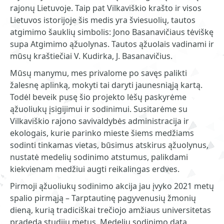
rajonų Lietuvoje. Taip pat Vilkaviškio krašto ir visos
Lietuvos istorijoje šis medis yra šviesuolių, tautos
atgimimo šauklių simbolis: Jono Basanavičiaus tėviškę
supa Atgimimo ąžuolynas. Tautos ąžuolais vadinami ir
mūsų kraštiečiai V. Kudirka, J. Basanavičius.
Mūsų manymu, mes privalome po savęs palikti
žalesnę aplinką, mokyti tai daryti jaunesniąją kartą.
Todėl beveik pusę šio projekto lėšų paskyrėme
ąžuoliukų įsigijimui ir sodinimui. Susitarėme su
Vilkaviškio rajono savivaldybės administracija ir
ekologais, kurie parinko mieste šiems medžiams
sodinti tinkamas vietas, būsimus atskirus ąžuolynus,
nustatė medelių sodinimo atstumus, palikdami
kiekvienam medžiui augti reikalingas erdves.
Pirmoji ąžuoliukų sodinimo akcija jau įvyko 2021 metų
spalio pirmąją – Tarptautinę pagyvenusių žmonių
dieną, kurią tradiciškai trečiojo amžiaus universitetas
pradeda studijų metus. Medelių sodinimo datą